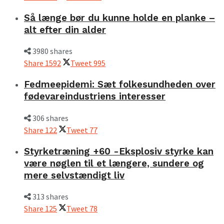
Så længe bør du kunne holde en planke –
alt efter din alder
3980 shares
Share
1592
Tweet
995
Fedmeepidemi: Sæt folkesundheden over
fødevareindustriens interesser
306 shares
Share
122
Tweet
77
Styrketræning +60 -Eksplosiv styrke kan
være nøglen til et længere, sundere og
mere selvstændigt liv
313 shares
Share
125
Tweet
78