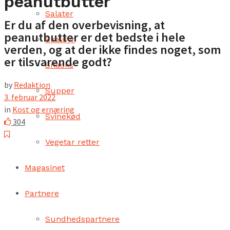
peanutbutter
Salater
Er du af den overbevisning, at
peanutbutter er det bedste i hele
Skaldyr
verden, og at der ikke findes noget, som
er tilsvarende godt?
Snacks
by
Redaktion
Supper
3. februar 2022
in
Kost og ernæring
Svinekød
304
Vegetar retter
Magasinet
Partnere
Sundhedspartnere