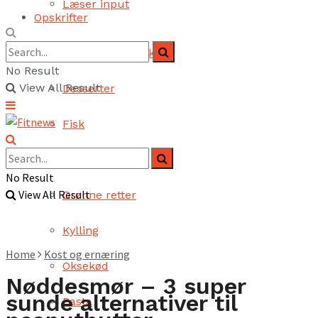
Læser input
Opskrifter
Brød og bagværk
No Result
View All Result
Desserter
Fisk
Fjerkræ
No Result
View All Result
Grønne retter
Kylling
Home
Kost og ernæring
Oksekød
Nøddesmør – 3 super
sunde alternativer til
Pasta