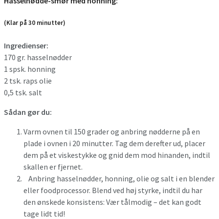
Hasselnødde-smør med honning:
(Klar på 30 minutter)
Ingredienser:
170 gr. hasselnødder
1 spsk. honning
2 tsk. raps olie
0,5 tsk. salt
Sådan gør du:
Varm ovnen til 150 grader og anbring nødderne på en
plade i ovnen i 20 minutter. Tag dem derefter ud, placer
dem på et viskestykke og gnid dem mod hinanden, indtil
skallen er fjernet.
Anbring hasselnødder, honning, olie og salt i en blender
eller foodprocessor. Blend ved høj styrke, indtil du har
den ønskede konsistens: Vær tålmodig – det kan godt
tage lidt tid!