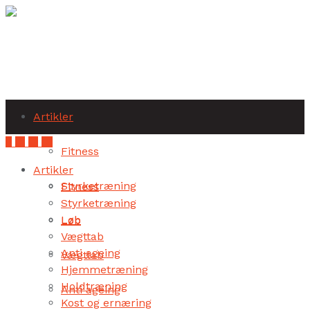
Subscribe
Artikler
Fitness
Artikler
Styrketræning
Fitness
Styrketræning
Løb
Løb
Vægttab
Anti ageing
Vægttab
Hjemmetræning
Holdtræning
Anti ageing
Kost og ernæring