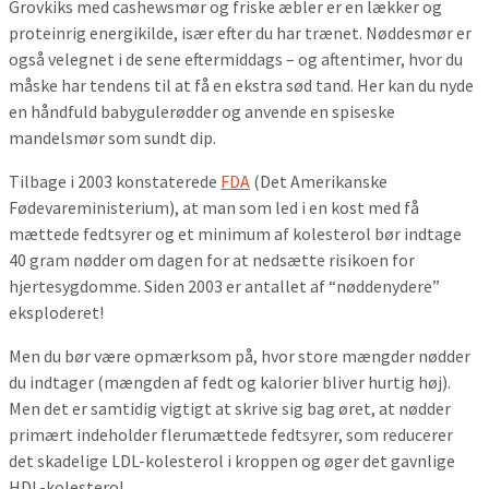
Grovkiks med cashewsmør og friske æbler er en lækker og
proteinrig energikilde, især efter du har trænet. Nøddesmør er
også velegnet i de sene eftermiddags – og aftentimer, hvor du
måske har tendens til at få en ekstra sød tand. Her kan du nyde
en håndfuld babygulerødder og anvende en spiseske
mandelsmør som sundt dip.
Tilbage i 2003 konstaterede
FDA
(Det Amerikanske
Fødevareministerium), at man som led i en kost med få
mættede fedtsyrer og et minimum af kolesterol bør indtage
40 gram nødder om dagen for at nedsætte risikoen for
hjertesygdomme. Siden 2003 er antallet af “nøddenydere”
eksploderet!
Men du bør være opmærksom på, hvor store mængder nødder
du indtager (mængden af fedt og kalorier bliver hurtig høj).
Men det er samtidig vigtigt at skrive sig bag øret, at nødder
primært indeholder flerumættede fedtsyrer, som reducerer
det skadelige LDL-kolesterol i kroppen og øger det gavnlige
HDL-kolesterol.