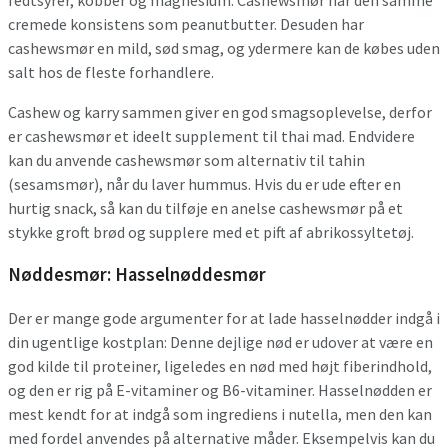
fedtsyrer, kobber og magnesium. Cashewsmør har den samme
cremede konsistens som peanutbutter. Desuden har
cashewsmør en mild, sød smag, og ydermere kan de købes uden
salt hos de fleste forhandlere.
Cashew og karry sammen giver en god smagsoplevelse, derfor
er cashewsmør et ideelt supplement til thai mad. Endvidere
kan du anvende cashewsmør som alternativ til tahin
(sesamsmør), når du laver hummus. Hvis du er ude efter en
hurtig snack, så kan du tilføje en anelse cashewsmør på et
stykke groft brød og supplere med et pift af abrikossyltetøj.
Nøddesmør: Hasselnøddesmør
Der er mange gode argumenter for at lade hasselnødder indgå i
din ugentlige kostplan: Denne dejlige nød er udover at være en
god kilde til proteiner, ligeledes en nød med højt fiberindhold,
og den er rig på E-vitaminer og B6-vitaminer. Hasselnødden er
mest kendt for at indgå som ingrediens i nutella, men den kan
med fordel anvendes på alternative måder. Eksempelvis kan du