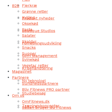
Fjerkræ
B2B
Grønne retter
Kylling
Produkt nyheder
Oksekød
Pasta
Boutique Studios
Salater
Skaldyr
Forretningsudvikling
Snacks
Supper
Gym Management
Svinekød
Vegetar retter
Krisehåndtering
Magasinet
Partnere
Ny teknologi
Sundhedspartnere
Bliv Fitnews PRO partner
Studiebesøg
Om os
OmFitnews.dk
Træningskoncepter
Sådan bruger du Fitnews