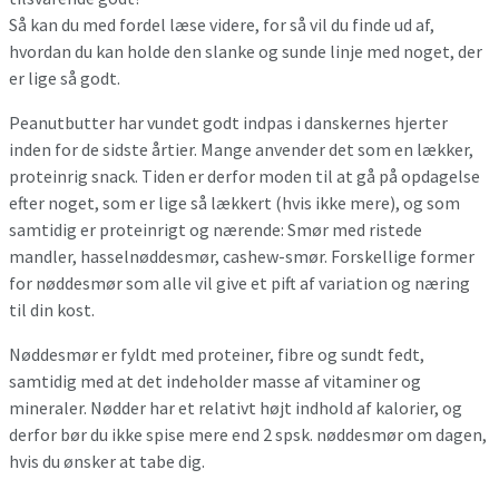
Så kan du med fordel læse videre, for så vil du finde ud af,
hvordan du kan holde den slanke og sunde linje med noget, der
er lige så godt.
Peanutbutter har vundet godt indpas i danskernes hjerter
inden for de sidste årtier. Mange anvender det som en lækker,
proteinrig snack. Tiden er derfor moden til at gå på opdagelse
efter noget, som er lige så lækkert (hvis ikke mere), og som
samtidig er proteinrigt og nærende: Smør med ristede
mandler, hasselnøddesmør, cashew-smør. Forskellige former
for nøddesmør som alle vil give et pift af variation og næring
til din kost.
Nøddesmør er fyldt med proteiner, fibre og sundt fedt,
samtidig med at det indeholder masse af vitaminer og
mineraler. Nødder har et relativt højt indhold af kalorier, og
derfor bør du ikke spise mere end 2 spsk. nøddesmør om dagen,
hvis du ønsker at tabe dig.