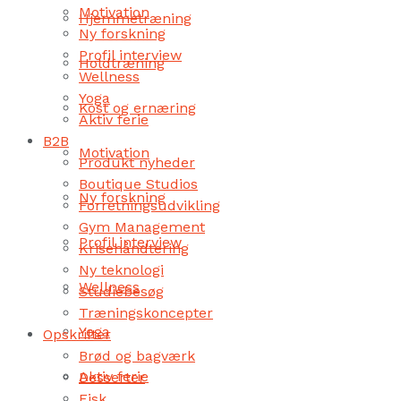
Motivation
Hjemmetræning
Ny forskning
Profil interview
Holdtræning
Wellness
Yoga
Kost og ernæring
Aktiv ferie
B2B
Motivation
Produkt nyheder
Boutique Studios
Ny forskning
Forretningsudvikling
Gym Management
Profil interview
Krisehåndtering
Ny teknologi
Wellness
Studiebesøg
Træningskoncepter
Yoga
Opskrifter
Brød og bagværk
Aktiv ferie
Desserter
Fisk