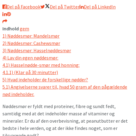
Del på Facebook
Del på Twitter
Del på LinkedIn
Indhold
gem
1)
Nøddesmør: Mandelsmør
2)
Nøddesmør: Cashewsmør
3)
Nøddesmør: Hasselnøddesmør
4)
Lav din egen nøddesmør:
4.1)
Hasselnødde-smør med honning:
4.1.1)
(Klar på 30 minutter)
5)
Hvad indeholder de forskellige nødder?
5.1)
Angivelserne svarer til, hvad 50 gram af den pågældende
nød indeholder.
Nøddesmør er fyldt med proteiner, fibre og sundt fedt,
samtidig med at det indeholder masse af vitaminer og
mineraler. Er du af den overbevisning, at peanutbutter er det
bedste i hele verden, og at der ikke findes noget, som er
tilsvarende godt?