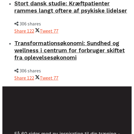
Stort dansk studie: Kræftpatienter
rammes langt oftere af psykiske lidelser
306 shares
Share
122
Tweet
77
Transformationsøkonomi: Sundhed og
wellness i centrum for forbruger skiftet
fra oplevelsesøkonomi
306 shares
Share
122
Tweet
77
Få 60 sider med ny inspiration til din træning -