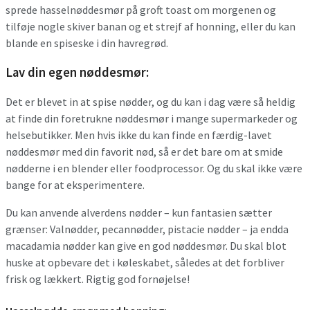
sprede hasselnøddesmør på groft toast om morgenen og
tilføje nogle skiver banan og et strejf af honning, eller du kan
blande en spiseske i din havregrød.
Lav din egen nøddesmør:
Det er blevet in at spise nødder, og du kan i dag være så heldig
at finde din foretrukne nøddesmør i mange supermarkeder og
helsebutikker. Men hvis ikke du kan finde en færdig-lavet
nøddesmør med din favorit nød, så er det bare om at smide
nødderne i en blender eller foodprocessor. Og du skal ikke være
bange for at eksperimentere.
Du kan anvende alverdens nødder – kun fantasien sætter
grænser: Valnødder, pecannødder, pistacie nødder – ja endda
macadamia nødder kan give en god nøddesmør. Du skal blot
huske at opbevare det i køleskabet, således at det forbliver
frisk og lækkert. Rigtig god fornøjelse!