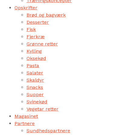
Træningskoncepter
Opskrifter
Brød og bagværk
Desserter
Fisk
Fjerkræ
Grønne retter
Kylling
Oksekød
Pasta
Salater
Skaldyr
Snacks
Supper
Svinekød
Vegetar retter
Magasinet
Partnere
Sundhedspartnere