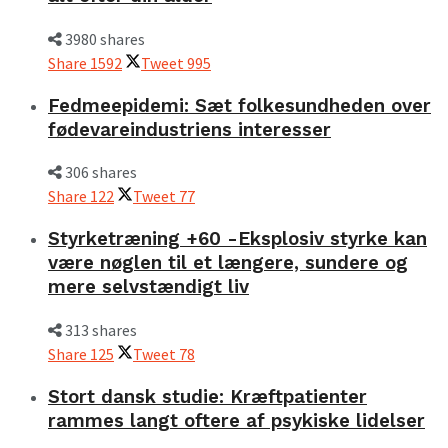
3980 shares
Share
1592
Tweet
995
Fedmeepidemi: Sæt folkesundheden over
fødevareindustriens interesser
306 shares
Share
122
Tweet
77
Styrketræning +60 -Eksplosiv styrke kan
være nøglen til et længere, sundere og
mere selvstændigt liv
313 shares
Share
125
Tweet
78
Stort dansk studie: Kræftpatienter
rammes langt oftere af psykiske lidelser