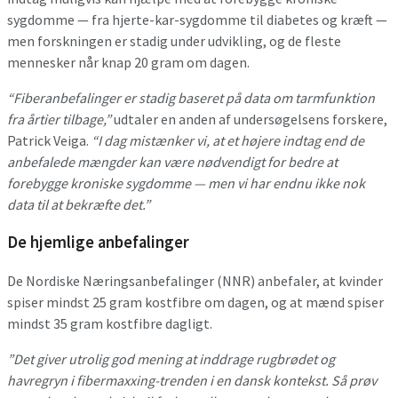
sygdomme — fra hjerte-kar-sygdomme til diabetes og kræft —
men forskningen er stadig under udvikling, og de fleste
mennesker når knap 20 gram om dagen.
“Fiberanbefalinger er stadig baseret på data om tarmfunktion
fra årtier tilbage,”
udtaler en anden af undersøgelsens forskere,
Patrick Veiga.
“I dag mistænker vi, at et højere indtag end de
anbefalede mængder kan være nødvendigt for bedre at
forebygge kroniske sygdomme — men vi har endnu ikke nok
data til at bekræfte det.”
De hjemlige anbefalinger
De Nordiske Næringsanbefalinger (NNR) anbefaler, at kvinder
spiser mindst 25 gram kostfibre om dagen, og at mænd spiser
mindst 35 gram kostfibre dagligt.
”Det giver utrolig god mening at inddrage rugbrødet og
havregryn i fibermaxxing-trenden i en dansk kontekst. Så prøv