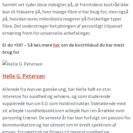
Samlet set tyder disse indsigter på, at fremtidens kostråd ikke
kun vil fokusere på, hvor mange fibre vi har brug for, men også
på, hvordan vores mikrobiota reagerer på forskellige typer
fibre. Det understreger betydningen af personligt tilpasset
ernæring frem for universelle anbefalinger.
Er du +50? – Så læs mere
her
om de kosttilskud du har mest
brug for
Helle G. Petersen
Allerede fra hun var ganske ung, har Helle haft en stor
interesse for sundhed og velvære, og som studerende
supplerede hun sin S.U. som holdinstruktør. Sideløbende med
sit arbejde i sundhedssektoren arbejde hun i en årrække som
personlig træner. De seneste år har hun forfulgt sin passion for
kommunikation og har skrevet om et bredt spektrum af
emner, fra vægttab og fitness til mental sundhed og