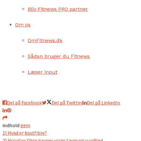
Bliv Fitnews PRO partner
Om os
OmFitnews.dk
Sådan bruger du Fitnews
Læser input
Del på Facebook
Del på Twitter
Del på LinkedIn
Indhold
gem
1)
Hvad er kostfibre?
2)
Hvordan fibre gavner vores tarm og sundhed