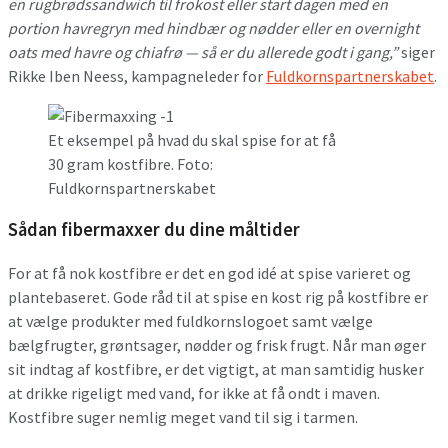
en rugbrødssandwich til frokost eller start dagen med en
portion havregryn med hindbær og nødder eller en overnight
oats med havre og chiafrø — så er du allerede godt i gang,”
siger
Rikke Iben Neess, kampagneleder for
Fuldkornspartnerskabet
.
Et eksempel på hvad du skal spise for at få
30 gram kostfibre. Foto:
Fuldkornspartnerskabet
Sådan fibermaxxer du dine måltider
For at få nok kostfibre er det en god idé at spise varieret og
plantebaseret. Gode råd til at spise en kost rig på kostfibre er
at vælge produkter med fuldkornslogoet samt vælge
bælgfrugter, grøntsager, nødder og frisk frugt. Når man øger
sit indtag af kostfibre, er det vigtigt, at man samtidig husker
at drikke rigeligt med vand, for ikke at få ondt i maven.
Kostfibre suger nemlig meget vand til sig i tarmen.