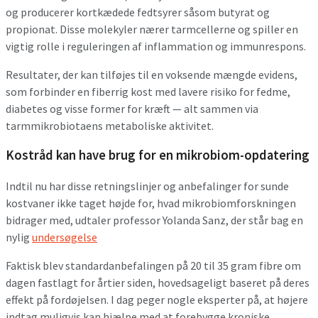
og producerer kortkædede fedtsyrer såsom butyrat og
propionat. Disse molekyler nærer tarmcellerne og spiller en
vigtig rolle i reguleringen af inflammation og immunrespons.
Resultater, der kan tilføjes til en voksende mængde evidens,
som forbinder en fiberrig kost med lavere risiko for fedme,
diabetes og visse former for kræft — alt sammen via
tarmmikrobiotaens metaboliske aktivitet.
Kostråd kan have brug for en mikrobiom-opdatering
Indtil nu har disse retningslinjer og anbefalinger for sunde
kostvaner ikke taget højde for, hvad mikrobiomforskningen
bidrager med, udtaler professor Yolanda Sanz, der står bag en
nylig
undersøgelse
Faktisk blev standardanbefalingen på 20 til 35 gram fibre om
dagen fastlagt for årtier siden, hovedsageligt baseret på deres
effekt på fordøjelsen. I dag peger nogle eksperter på, at højere
indtag muligvis kan hjælpe med at forebygge kroniske