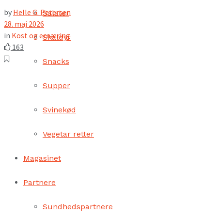
by
Helle G. Petersen
Salater
28. maj 2026
in
Kost og ernæring
Skaldyr
163
Snacks
Supper
Svinekød
Vegetar retter
Magasinet
Partnere
Sundhedspartnere