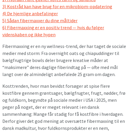
3)
Kostråd kan have brug for en mikrobiom-opdatering
4)
De hjemlige anbefalinger
5)
Sådan fibermaxxer du dine måltider
6)
Fibermaxxing er en positiv trend — hvis du følger
videnskaben og ikke hypen
Fibermaxxing er en ny wellness-trend, der har taget de sociale
medier med storm: Fra overnight oats og chiapuddinger til
bælgfrugtrige bowls deler brugere kreative måder at
“maksimere” deres daglige fiberindtag på — ofte med mål
langt over de almindeligt anbefalede 25 gram om dagen.
Kosttrenden, hvor man bevidst forsøger at spise flere
kostfibre gennem grøntsager, bælgfrugter, frugt, nødder, frø
og fuldkorn, begyndte på sociale medier i USA i 2025, men
peger på noget, der er meget relevant i en dansk
sammenhæng: Mange får stadig for få kostfibre i hverdagen.
Derfor giver det god mening at oversætte fibermaxxing til en
dansk madkultur, hvor fuldkornsprodukter er en nem,