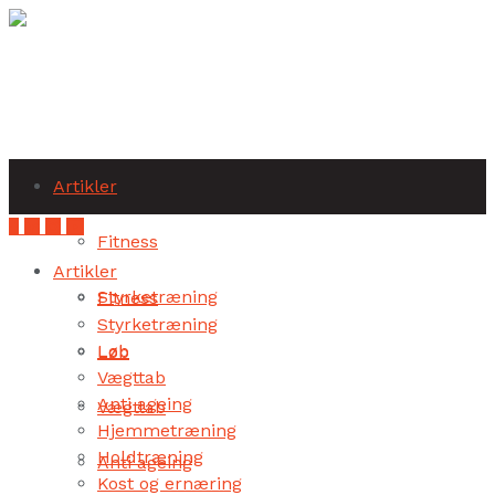
Subscribe
Artikler
Fitness
Artikler
Styrketræning
Fitness
Styrketræning
Løb
Løb
Vægttab
Anti ageing
Vægttab
Hjemmetræning
Holdtræning
Anti ageing
Kost og ernæring