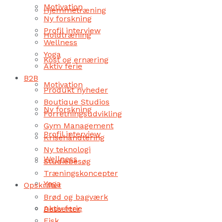
Motivation
Hjemmetræning
Ny forskning
Profil interview
Holdtræning
Wellness
Yoga
Kost og ernæring
Aktiv ferie
B2B
Motivation
Produkt nyheder
Boutique Studios
Ny forskning
Forretningsudvikling
Gym Management
Profil interview
Krisehåndtering
Ny teknologi
Wellness
Studiebesøg
Træningskoncepter
Yoga
Opskrifter
Brød og bagværk
Aktiv ferie
Desserter
Fisk