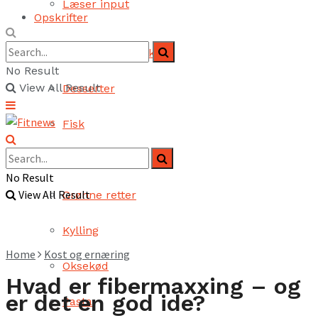
Læser input
Opskrifter
Brød og bagværk
No Result
View All Result
Desserter
Fisk
Fjerkræ
No Result
View All Result
Grønne retter
Kylling
Home
Kost og ernæring
Oksekød
Hvad er fibermaxxing – og
er det en god ide?
Pasta