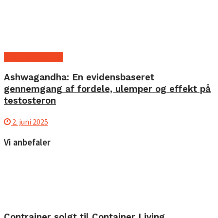
Kost og ernæring
Ashwagandha: En evidensbaseret
gennemgang af fordele, ulemper og effekt på
testosteron
2. juni 2025
Vi anbefaler
Contrainer solgt til Container Living