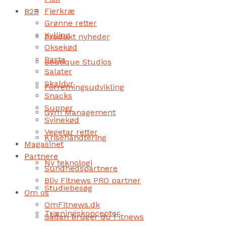
Fjerkræ
B2B
Grønne retter
Kylling
Produkt nyheder
Oksekød
Pasta
Boutique Studios
Salater
Skaldyr
Forretningsudvikling
Snacks
Supper
Gym Management
Svinekød
Vegetar retter
Krisehåndtering
Magasinet
Partnere
Ny teknologi
Sundhedspartnere
Bliv Fitnews PRO partner
Studiebesøg
Om os
OmFitnews.dk
Træningskoncepter
Sådan bruger du Fitnews