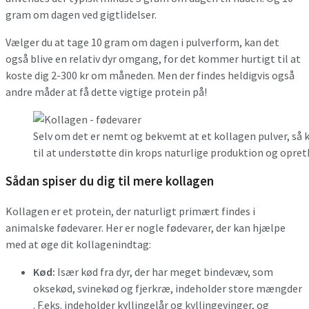
gram om dagen ved gigtlidelser.
Vælger du at tage 10 gram om dagen i pulverform, kan det
også blive en relativ dyr omgang, for det kommer hurtigt til at
koste dig 2-300 kr om måneden. Men der findes heldigvis også
andre måder at få dette vigtige protein på!
Selv om det er nemt og bekvemt at et kollagen pulver, så k
til at understøtte din krops naturlige produktion og opret
Sådan spiser du dig til mere kollagen
Kollagen er et protein, der naturligt primært findes i
animalske fødevarer. Her er nogle fødevarer, der kan hjælpe
med at øge dit kollagenindtag:
Kød:
Især kød fra dyr, der har meget bindevæv, som
oksekød, svinekød og fjerkræ, indeholder store mængder
. F.eks. indeholder kyllingelår og kyllingevinger, og