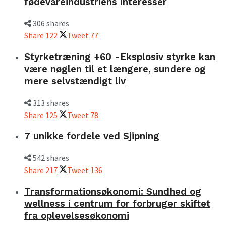
fødevareindustriens interesser
306 shares
Share
122
Tweet
77
Styrketræning +60 -Eksplosiv styrke kan
være nøglen til et længere, sundere og
mere selvstændigt liv
313 shares
Share
125
Tweet
78
7 unikke fordele ved Sjipning
542 shares
Share
217
Tweet
136
Transformationsøkonomi: Sundhed og
wellness i centrum for forbruger skiftet
fra oplevelsesøkonomi