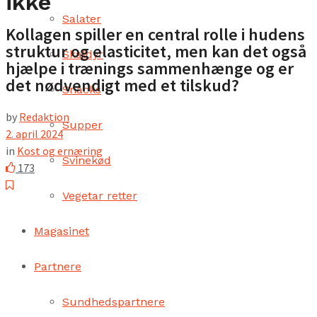
ikke
Salater
Kollagen spiller en central rolle i hudens
struktur og elasticitet, men kan det også
Skaldyr
hjælpe i trænings sammenhænge og er
det nødvendigt med et tilskud?
Snacks
by
Redaktion
Supper
2. april 2024
in
Kost og ernæring
Svinekød
173
Vegetar retter
Magasinet
Partnere
Sundhedspartnere