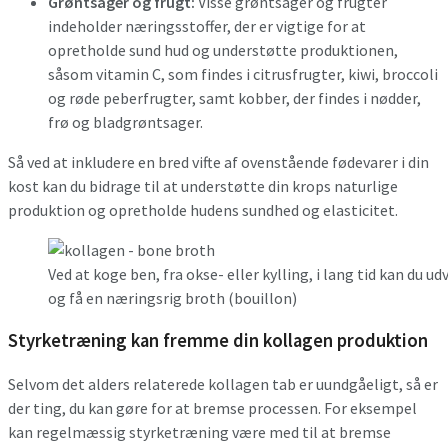
Grøntsager og frugt:
Visse grøntsager og frugter
indeholder næringsstoffer, der er vigtige for at
opretholde sund hud og understøtte produktionen,
såsom vitamin C, som findes i citrusfrugter, kiwi, broccoli
og røde peberfrugter, samt kobber, der findes i nødder,
frø og bladgrøntsager.
Så ved at inkludere en bred vifte af ovenstående fødevarer i din
kost kan du bidrage til at understøtte din krops naturlige
produktion og opretholde hudens sundhed og elasticitet.
Ved at koge ben, fra okse- eller kylling, i lang tid kan du 
og få en næringsrig broth (bouillon)
Styrketræning kan fremme din kollagen produktion
Selvom det alders relaterede kollagen tab er uundgåeligt, så er
der ting, du kan gøre for at bremse processen. For eksempel
kan regelmæssig styrketræning være med til at bremse