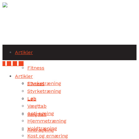
Subscribe
Artikler
Fitness
Artikler
Styrketræning
Fitness
Styrketræning
Løb
Løb
Vægttab
Anti ageing
Vægttab
Hjemmetræning
Holdtræning
Anti ageing
Kost og ernæring