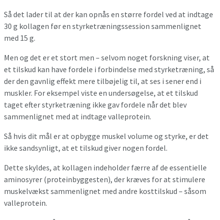
Så det lader til at der kan opnås en større fordel ved at indtage
30 g kollagen før en styrketræningssession sammenlignet
med 15 g.
Men og det er et stort men – selvom noget forskning viser, at
et tilskud kan have fordele i forbindelse med styrketræning, så
der den gavnlig effekt mere tilbøjelig til, at ses i sener end i
muskler. For eksempel viste en undersøgelse, at et tilskud
taget efter styrketræning ikke gav fordele når det blev
sammenlignet med at indtage valleprotein.
Så hvis dit mål er at opbygge muskel volume og styrke, er det
ikke sandsynligt, at et tilskud giver nogen fordel.
Dette skyldes, at kollagen indeholder færre af de essentielle
aminosyrer (proteinbyggesten), der kræves for at stimulere
muskelvækst sammenlignet med andre kosttilskud – såsom
valleprotein.