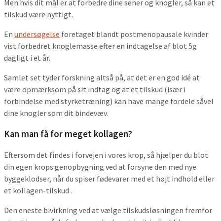
Men hvis dit mål er at forbedre dine sener og knogler, så kan et
tilskud være nyttigt.
En
undersøgelse
foretaget blandt postmenopausale kvinder
vist forbedret knoglemasse efter en indtagelse af blot 5g
dagligt i et år.
Samlet set tyder forskning altså på, at det er en god idé at
være opmærksom på sit indtag og at et tilskud (især i
forbindelse med styrketræning) kan have mange fordele såvel
dine knogler som dit bindevæv.
Kan man få for meget kollagen?
Eftersom det findes i forvejen i vores krop, så hjælper du blot
din egen krops genopbygning ved at forsyne den med nye
byggeklodser, når du spiser fødevarer med et højt indhold eller
et kollagen-tilskud .
Den eneste bivirkning ved at vælge tilskudsløsningen fremfor