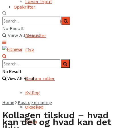
Læser input
Opskrifter
Brød og bagværk
No Result
View All Result
Desserter
Fisk
Fjerkræ
No Result
View All Result
Grønne retter
Kylling
Home
Kost og ernæring
Oksekød
Kollagen tilskud – hvad
kan det og hvad kan det
Pasta