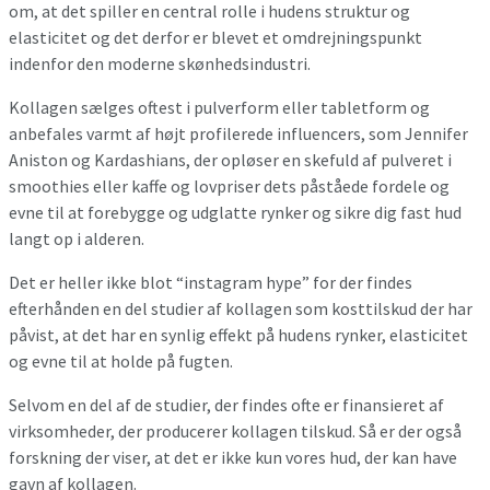
om, at det spiller en central rolle i hudens struktur og
elasticitet og det derfor er blevet et omdrejningspunkt
indenfor den moderne skønhedsindustri.
Kollagen sælges oftest i pulverform eller tabletform og
anbefales varmt af højt profilerede influencers, som Jennifer
Aniston og Kardashians, der opløser en skefuld af pulveret i
smoothies eller kaffe og lovpriser dets påståede fordele og
evne til at forebygge og udglatte rynker og sikre dig fast hud
langt op i alderen.
Det er heller ikke blot “instagram hype” for der findes
efterhånden en del studier af kollagen som kosttilskud der har
påvist, at det har en synlig effekt på hudens rynker, elasticitet
og evne til at holde på fugten.
Selvom en del af de studier, der findes ofte er finansieret af
virksomheder, der producerer kollagen tilskud. Så er der også
forskning der viser, at det er ikke kun vores hud, der kan have
gavn af kollagen.