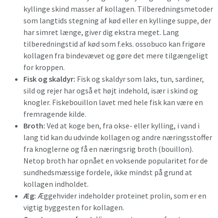
kyllinge skind masser af kollagen. Tilberedningsmetoder
som langtids stegning af kød eller en kyllinge suppe, der
har simret længe, giver dig ekstra meget. Lang
tilberedningstid af kød som f.eks. ossobuco kan frigøre
kollagen fra bindevævet og gøre det mere tilgængeligt
for kroppen.
Fisk og skaldyr:
Fisk og skaldyr som laks, tun, sardiner,
sild og rejer har også et højt indehold, især i skind og
knogler. Fiskebouillon lavet med hele fisk kan være en
fremragende kilde.
Broth:
Ved at koge ben, fra okse- eller kylling, i vand i
lang tid kan du udvinde kollagen og andre næringsstoffer
fra knoglerne og få en næringsrig broth (bouillon).
Netop broth har opnået en voksende popularitet for de
sundhedsmæssige fordele, ikke mindst på grund at
kollagen indholdet.
Æg:
Æggehvider indeholder proteinet prolin, som er en
vigtig byggesten for kollagen.