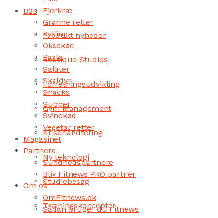
Fjerkræ
B2B
Grønne retter
Kylling
Produkt nyheder
Oksekød
Pasta
Boutique Studios
Salater
Skaldyr
Forretningsudvikling
Snacks
Supper
Gym Management
Svinekød
Vegetar retter
Krisehåndtering
Magasinet
Partnere
Ny teknologi
Sundhedspartnere
Bliv Fitnews PRO partner
Studiebesøg
Om os
OmFitnews.dk
Træningskoncepter
Sådan bruger du Fitnews