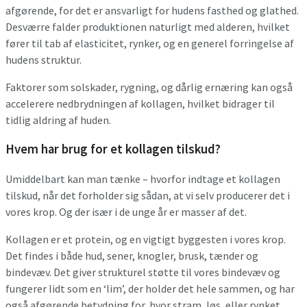
afgørende, for det er ansvarligt for hudens fasthed og glathed.
Desværre falder produktionen naturligt med alderen, hvilket
fører til tab af elasticitet, rynker, og en generel forringelse af
hudens struktur.
Faktorer som solskader, rygning, og dårlig ernæring kan også
accelerere nedbrydningen af kollagen, hvilket bidrager til
tidlig aldring af huden.
Hvem har brug for et kollagen tilskud?
Umiddelbart kan man tænke – hvorfor indtage et kollagen
tilskud, når det forholder sig sådan, at vi selv producerer det i
vores krop. Og der især i de unge år er masser af det.
Kollagen er et protein, og en vigtigt byggesten i vores krop.
Det findes i både hud, sener, knogler, brusk, tænder og
bindevæv. Det giver strukturel støtte til vores bindevæv og
fungerer lidt som en ‘lim’, der holder det hele sammen, og har
også afgørende betydning for, hvor stram, løs, eller rynket