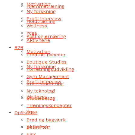
Motivation
Hjemmetræning
Ny forskning
Profil interview
Holdtræning
Wellness
Yoga
Kost og ernæring
Aktiv ferie
B2B
Motivation
Produkt nyheder
Boutique Studios
Ny forskning
Forretningsudvikling
Gym Management
Profil interview
Krisehåndtering
Ny teknologi
Wellness
Studiebesøg
Træningskoncepter
Yoga
Opskrifter
Brød og bagværk
Aktiv ferie
Desserter
Fisk