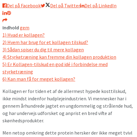
Del på Facebook
Del på Twitter
Del på LinkedIn
Indhold
gem
1)
Hvad er kollagen?
2)
Hvem har brug for et kollagen tilskud?
3)
Sådan spiser du dig til mere kollagen
4)
Styrketræning kan fremme din kollagen produktion
5)
Er Kollagen-tilskud en god idé i forbindelse med
styrketræning
6)
Kan man få for meget kollagen?
Kollagen er for tiden et af de allermest hypede kosttilskud,
ikke mindst indenfor hudplejeindustrien. Vi mennesker har i
gennem århundrede jagtet en ungdommelig og strålende hud,
og har undervejs udforsket og anprist en bred vifte af
skønhedsprodukter.
Men netop omkring dette protein hersker der ikke meget tvivl