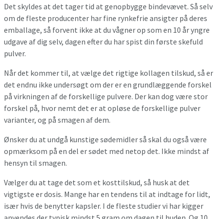
Det skyldes at det tager tid at genopbygge bindevævet. Så selv
om de fleste producenter har fine rynkefrie ansigter på deres
emballage, så forvent ikke at du vågner op som en 10 år yngre
udgave af dig selv, dagen efter du har spist din første skefuld
pulver.
Når det kommer til, at vælge det rigtige kollagen tilskud, så er
det endnu ikke undersøgt om der er en grundlæggende forskel
på virkningen af de forskellige pulvere. Der kan dog være stor
forskel på, hvor nemt det er at opløse de forskellige pulver
varianter, og på smagen af dem.
Ønsker du at undgå kunstige sødemidler så skal du også være
opmærksom på en del er sødet med netop det. Ikke mindst af
hensyn til smagen.
Vælger du at tage det som et kosttilskud, så husk at det
vigtigste er dosis. Mange har en tendens til at indtage for lidt,
især hvis de benytter kapsler. I de fleste studier vi har kigger
anvendes der typisk mindst 5 gram om dagen til huden. Og 10