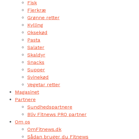
Fisk
Fjerkræ
Grønne retter
Kylling
Oksekød
Pasta
Salater
Skaldyr
Snacks
Supper
Svinekød
Vegetar retter
Magasinet
Partnere
Sundhedspartnere
Bliv Fitnews PRO partner
Om os
OmFitnews.dk
Sådan bruger du Fitnews