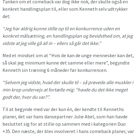
Tanken om et comeback var dog ikke nok, der skulle også en
konkret handlingsplan til, eller som Kenneth selv udtrykker
det:
“Jeg har aldrig kunne stille op til en konkurrence uden en
konkret målsætning, en handlingsplan og bevidsthed om, at jeg
vidste at jeg ville gå all in – ellers så går det ikke.”
Med et mindset om at “Hvis de kan de unge mennesker kan det,
så skal jeg minimum kunne det samme eller mere”, begyndte
Kenneth sin træning 6 måneder før konkurrencen.
“Selvom jeg vidste, hvad der skulle til – så prøvede alle muskler i
min krop undervejs at fortælle mig: “havde du det ikke meget
godt der, hvor du var?”.
Til at begynde med var der kun én, der kendte til Kenneths
planer, det var hans dansepartner Julie Abel, som han havde
besluttet sig for at stille op sammen med i kategorien Duo
+35. Den næste, der blev involveret i hans comeback planer, var