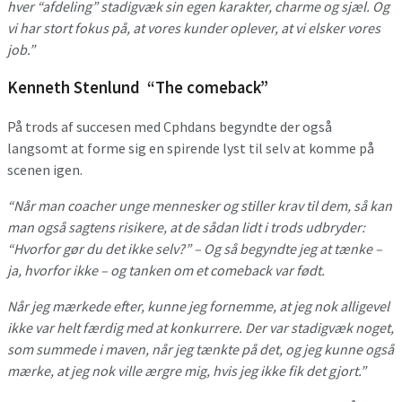
hver “afdeling” stadigvæk sin egen karakter, charme og sjæl. Og
vi har stort fokus på, at vores kunder oplever, at vi elsker vores
job.”
Kenneth Stenlund “The comeback”
På trods af succesen med Cphdans begyndte der også
langsomt at forme sig en spirende lyst til selv at komme på
scenen igen.
“Når man coacher unge mennesker og stiller krav til dem, så kan
man også sagtens risikere, at de sådan lidt i trods udbryder:
“Hvorfor gør du det ikke selv?” – Og så begyndte jeg at tænke –
ja, hvorfor ikke – og tanken om et comeback var født.
Når jeg mærkede efter, kunne jeg fornemme, at jeg nok alligevel
ikke var helt færdig med at konkurrere. Der var stadigvæk noget,
som summede i maven, når jeg tænkte på det, og jeg kunne også
mærke, at jeg nok ville ærgre mig, hvis jeg ikke fik det gjort.”