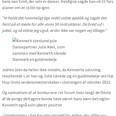
hans søn Emil, der selv er danser. Heldigvis sagde han ok til fars
planer om at stille op igen.
“Vi holdt det hemmeligt lige indtil sidste øjeblik og sagde det
først på et møde for alle vores 50 instruktører. De brød ud i
jubel, og så vidste jeg også, at der ikke var nogen vej tilbage.”
Dansepartner Julie Abel, som
sammen med Kenneth sikrede
Danmark en guldmedalje
Jublen blev da heller ikke mindre, da Kenneths satsning
resulterede i, at han og Julie sikrede sig en guldmedalje ved Hip
Hop Unite verdensmesterskaber i slutningen af oktober 2022.
Og oplevelsen af at konkurrere i et forum hvor langt de fleste
af de øvrige deltagere kunne have været hans børn betragter
Kenneth også som yderst positivt.
“Ungdommen i dag har stor respekt for ældre, der stiller op –