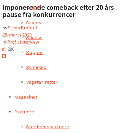
Imponerende comeback efter 20 års
Salater
pause fra konkurrencer
Skaldyr
by
Steen Broford
28. marts 2023
Snacks
in
Profil interview
290
Supper
Svinekød
Vegetar retter
Magasinet
Partnere
Sundhedspartnere