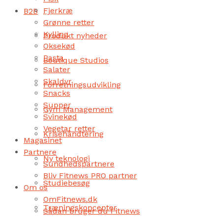
Fjerkræ
B2B
Grønne retter
Kylling
Produkt nyheder
Oksekød
Pasta
Boutique Studios
Salater
Skaldyr
Forretningsudvikling
Snacks
Supper
Gym Management
Svinekød
Vegetar retter
Krisehåndtering
Magasinet
Partnere
Ny teknologi
Sundhedspartnere
Bliv Fitnews PRO partner
Studiebesøg
Om os
OmFitnews.dk
Træningskoncepter
Sådan bruger du Fitnews