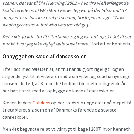
scenen, det var til DM i Herning i 2002 – hvorfra vi efterfølgende
kvalificerede os til VM i Mont Perie. Jeg var på det tidspunkt 37
år, og efter vi havde været på scenen, hørte jeg en sige: “Wow
what a great show, but who was the old guy”.
Det vakte jo lidt stof til eftertanke, og jeg var nok også nået til det
punkt, hvor jeg ikke rigtigt følte suset mere,”
fortæller Kenneth.
Opbygget en kæde af danseskoler
Efterladt med følelsen af, at “nu har du gjort rigeligt” og en
stigende lyst til at videreformidle sin viden og coache nye unge
dansere, betød, at Kenneth Stenlund i de mellemliggende år
har haft travlt med at opbygge en kæde af danseskoler.
Kæden hedder
Cphdans
og har trods sin unge alder på meget få
år etableret sig som én af Danmarks førende og største
danseskoler.
Men det begyndte relativt ydmygt tilbage i 2007, hvor Kenneth