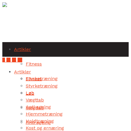
Subscribe
Artikler
Fitness
Artikler
Styrketræning
Fitness
Styrketræning
Løb
Løb
Vægttab
Anti ageing
Vægttab
Hjemmetræning
Holdtræning
Anti ageing
Kost og ernæring