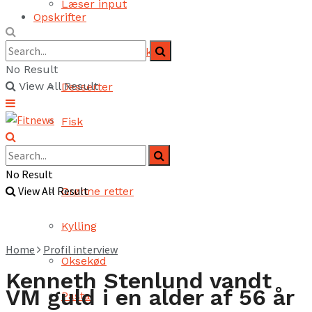
Læser input
Opskrifter
Brød og bagværk
No Result
View All Result
Desserter
Fisk
Fjerkræ
No Result
View All Result
Grønne retter
Kylling
Home
Profil interview
Oksekød
Kenneth Stenlund vandt
VM guld i en alder af 56 år
Pasta