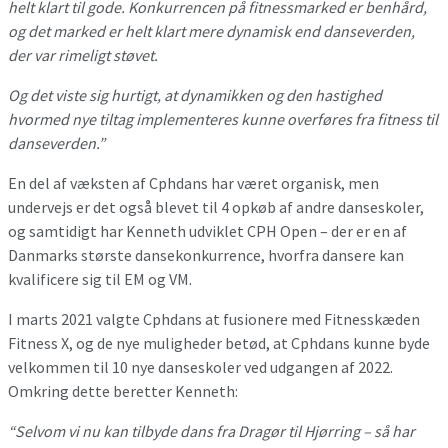
helt klart til gode. Konkurrencen på fitnessmarked er benhård,
og det marked er helt klart mere dynamisk end danseverden,
der var rimeligt støvet.
Og det viste sig hurtigt, at dynamikken og den hastighed
hvormed nye tiltag implementeres kunne overføres fra fitness til
danseverden.”
En del af væksten af Cphdans har været organisk, men
undervejs er det også blevet til 4 opkøb af andre danseskoler,
og samtidigt har Kenneth udviklet CPH Open – der er en af
Danmarks største dansekonkurrence, hvorfra dansere kan
kvalificere sig til EM og VM.
I marts 2021 valgte Cphdans at fusionere med Fitnesskæden
Fitness X, og de nye muligheder betød, at Cphdans kunne byde
velkommen til 10 nye danseskoler ved udgangen af 2022.
Omkring dette beretter Kenneth:
“Selvom vi nu kan tilbyde dans fra Dragør til Hjørring – så har