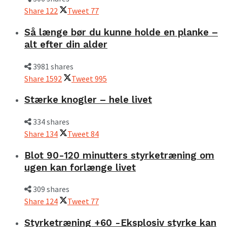
Share
122
Tweet
77
Så længe bør du kunne holde en planke –
alt efter din alder
3981 shares
Share
1592
Tweet
995
Stærke knogler – hele livet
334 shares
Share
134
Tweet
84
Blot 90-120 minutters styrketræning om
ugen kan forlænge livet
309 shares
Share
124
Tweet
77
Styrketræning +60 -Eksplosiv styrke kan