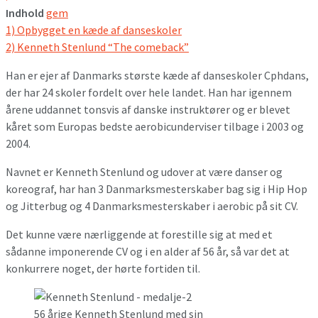
Indhold
gem
1)
Opbygget en kæde af danseskoler
2)
Kenneth Stenlund “The comeback”
Han er ejer af Danmarks største kæde af danseskoler Cphdans,
der har 24 skoler fordelt over hele landet. Han har igennem
årene uddannet tonsvis af danske instruktører og er blevet
kåret som Europas bedste aerobicunderviser tilbage i 2003 og
2004.
Navnet er Kenneth Stenlund og udover at være danser og
koreograf, har han 3 Danmarksmesterskaber bag sig i Hip Hop
og Jitterbug og 4 Danmarksmesterskaber i aerobic på sit CV.
Det kunne være nærliggende at forestille sig at med et
sådanne imponerende CV og i en alder af 56 år, så var det at
konkurrere noget, der hørte fortiden til.
56 årige Kenneth Stenlund med sin