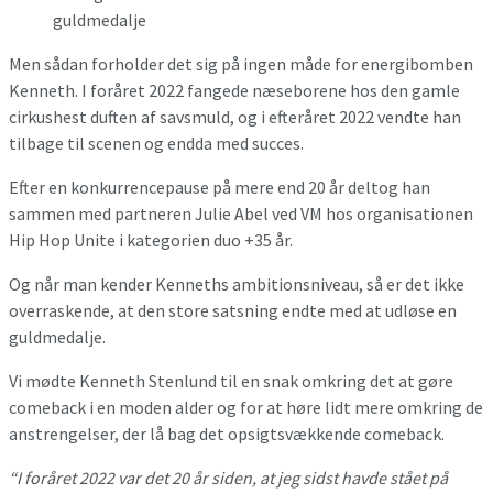
guldmedalje
Men sådan forholder det sig på ingen måde for energibomben
Kenneth. I foråret 2022 fangede næseborene hos den gamle
cirkushest duften af savsmuld, og i efteråret 2022 vendte han
tilbage til scenen og endda med succes.
Efter en konkurrencepause på mere end 20 år deltog han
sammen med partneren Julie Abel ved VM hos organisationen
Hip Hop Unite i kategorien duo +35 år.
Og når man kender Kenneths ambitionsniveau, så er det ikke
overraskende, at den store satsning endte med at udløse en
guldmedalje.
Vi mødte Kenneth Stenlund til en snak omkring det at gøre
comeback i en moden alder og for at høre lidt mere omkring de
anstrengelser, der lå bag det opsigtsvækkende comeback.
“I foråret 2022 var det 20 år siden, at jeg sidst havde stået på