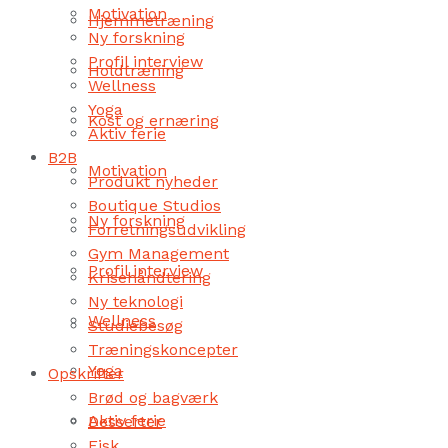
Motivation
Hjemmetræning
Ny forskning
Profil interview
Holdtræning
Wellness
Yoga
Kost og ernæring
Aktiv ferie
B2B
Motivation
Produkt nyheder
Boutique Studios
Ny forskning
Forretningsudvikling
Gym Management
Profil interview
Krisehåndtering
Ny teknologi
Wellness
Studiebesøg
Træningskoncepter
Yoga
Opskrifter
Brød og bagværk
Aktiv ferie
Desserter
Fisk