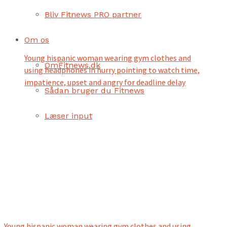
Bliv Fitnews PRO partner
Om os
Young hispanic woman wearing gym clothes and
OmFitnews.dk
using headphones in hurry pointing to watch time,
impatience, upset and angry for deadline delay
Sådan bruger du Fitnews
Læser input
Young hispanic woman wearing gym clothes and using