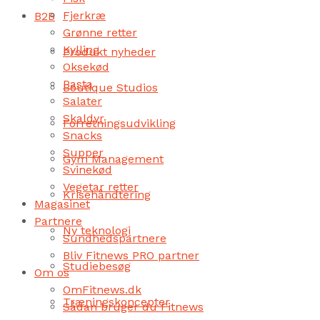
Fjerkræ
B2B
Grønne retter
Kylling
Produkt nyheder
Oksekød
Pasta
Boutique Studios
Salater
Skaldyr
Forretningsudvikling
Snacks
Supper
Gym Management
Svinekød
Vegetar retter
Krisehåndtering
Magasinet
Partnere
Ny teknologi
Sundhedspartnere
Bliv Fitnews PRO partner
Studiebesøg
Om os
OmFitnews.dk
Træningskoncepter
Sådan bruger du Fitnews