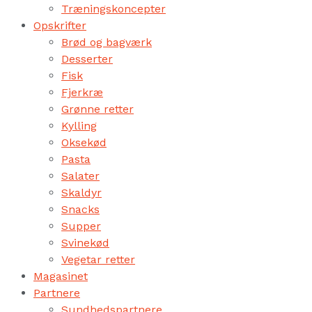
Træningskoncepter
Opskrifter
Brød og bagværk
Desserter
Fisk
Fjerkræ
Grønne retter
Kylling
Oksekød
Pasta
Salater
Skaldyr
Snacks
Supper
Svinekød
Vegetar retter
Magasinet
Partnere
Sundhedspartnere