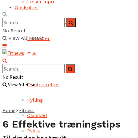
Læser input
Opskrifter
Brød og bagværk
No Result
View All Result
Desserter
Fisk
Fjerkræ
No Result
View All Result
Grønne retter
Kylling
Home
Fitness
Oksekød
6 Effektive træningstips
Pasta