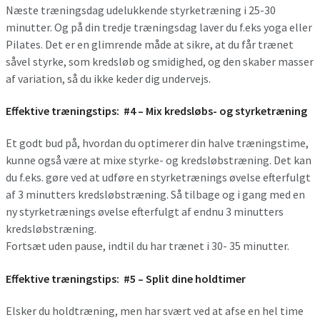
Næste træningsdag udelukkende styrketræning i 25-30
minutter. Og på din tredje træningsdag laver du f.eks yoga eller
Pilates. Det er en glimrende måde at sikre, at du får trænet
såvel styrke, som kredsløb og smidighed, og den skaber masser
af variation, så du ikke keder dig undervejs.
Effektive træningstips:
#4 – Mix kredsløbs- og styrketræning
Et godt bud på, hvordan du optimerer din halve træningstime,
kunne også være at mixe styrke- og kredsløbstræning. Det kan
du f.eks. gøre ved at udføre en styrketrænings øvelse efterfulgt
af 3 minutters kredsløbstræning. Så tilbage og i gang med en
ny styrketrænings øvelse efterfulgt af endnu 3 minutters
kredsløbstræning.
Fortsæt uden pause, indtil du har trænet i 30- 35 minutter.
Effektive træningstips:
#5 – Split dine holdtimer
Elsker du holdtræning, men har svært ved at afse en hel time