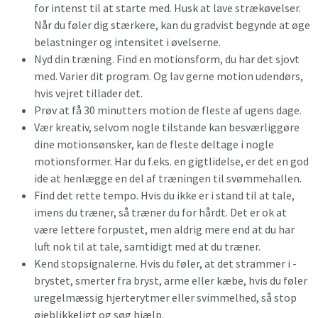
for intenst til at starte med. Husk at lave strækøvelser.
Når du føler dig stærkere, kan du gradvist begynde at øge
belastninger og intensitet i øvelserne.
Nyd din træning. Find en motionsform, du har det sjovt
med. Varier dit program. Og lav gerne motion udendørs,
hvis vejret tillader det.
Prøv at få 30 minutters motion de fleste af ugens dage.
Vær kreativ, selvom nogle tilstande kan besværliggøre
dine motionsønsker, kan de fleste deltage i nogle
motionsformer. Har du f.eks. en gigtlidelse, er det en god
ide at henlægge en del af træningen til svømmehallen.
Find det rette tempo. Hvis du ikke er i stand til at tale,
imens du træner, så træner du for hårdt. Det er ok at
være lettere forpustet, men aldrig mere end at du har
luft nok til at tale, samtidigt med at du træner.
Kend stopsignalerne. Hvis du føler, at det strammer i -
brystet, smerter fra bryst, arme eller kæbe, hvis du føler
uregelmæssig hjerterytmer eller svimmelhed, så stop
øjeblikkeligt og søg hjælp.