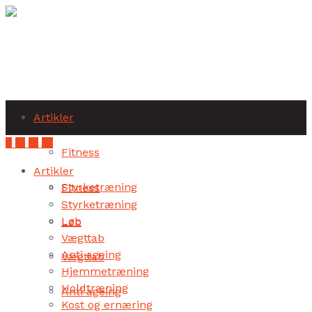
Subscribe
Artikler
Fitness
Artikler
Styrketræning
Fitness
Styrketræning
Løb
Løb
Vægttab
Anti ageing
Vægttab
Hjemmetræning
Holdtræning
Anti ageing
Kost og ernæring