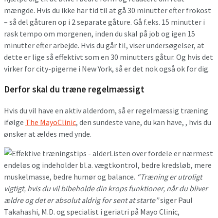
mængde. Hvis du ikke har tid til at gå 30 minutter efter frokost
– så del gåturen op i 2 separate gåture. Gå f.eks. 15 minutter i
rask tempo om morgenen, inden du skal på job og igen 15
minutter efter arbejde. Hvis du går til, viser undersøgelser, at
dette er lige så effektivt som en 30 minutters gåtur. Og hvis det
virker for city-pigerne i New York, så er det nok også ok for dig.
Derfor skal du træne regelmæssigt
Hvis du vil have en aktiv alderdom, så er regelmæssig træning
ifølge
The MayoClinic
, den sundeste vane, du kan have, , hvis du
ønsker at ældes med ynde.
Listen over fordele er nærmest
endeløs og indeholder bl.a. vægtkontrol, bedre kredsløb, mere
muskelmasse, bedre humør og balance.
“Træning er utroligt
vigtigt, hvis du vil bibeholde din krops funktioner, når du bliver
ældre og det er absolut aldrig for sent at starte”
siger Paul
Takahashi, M.D. og specialist i geriatri på Mayo Clinic,