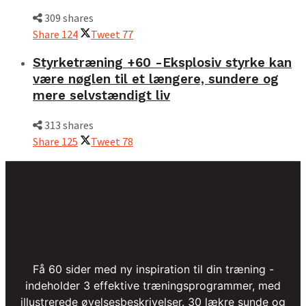
309 shares
Share
124
Tweet
77
Styrketræning +60 -Eksplosiv styrke kan
være nøglen til et længere, sundere og
mere selvstændigt liv
313 shares
Share
125
Tweet
78
Få 60 sider med ny inspiration til din træning -
indeholder 3 effektive træningsprogrammer, med
illustrerede øvelsesbeskrivelser. 30 lækre sunde og