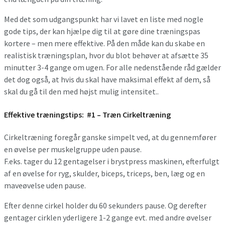
Med det som udgangspunkt har vi lavet en liste med nogle
gode tips, der kan hjælpe dig til at gøre dine træningspas
kortere – men mere effektive. På den måde kan du skabe en
realistisk træningsplan, hvor du blot behøver at afsætte 35
minutter 3-4 gange om ugen. For alle nedenstående råd gælder
det dog også, at hvis du skal have maksimal effekt af dem, så
skal du gå til den med højst mulig intensitet..
Effektive træningstips:
#1 – Træn Cirkeltræning
Cirkeltræning foregår ganske simpelt ved, at du gennemfører
en øvelse per muskelgruppe uden pause.
F.eks. tager du 12 gentagelser i brystpress maskinen, efterfulgt
af en øvelse for ryg, skulder, biceps, triceps, ben, læg og en
maveøvelse uden pause.
Efter denne cirkel holder du 60 sekunders pause. Og derefter
gentager cirklen yderligere 1-2 gange evt. med andre øvelser