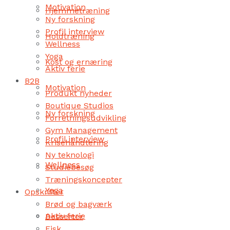
Motivation
Hjemmetræning
Ny forskning
Profil interview
Holdtræning
Wellness
Yoga
Kost og ernæring
Aktiv ferie
B2B
Motivation
Produkt nyheder
Boutique Studios
Ny forskning
Forretningsudvikling
Gym Management
Profil interview
Krisehåndtering
Ny teknologi
Wellness
Studiebesøg
Træningskoncepter
Yoga
Opskrifter
Brød og bagværk
Aktiv ferie
Desserter
Fisk