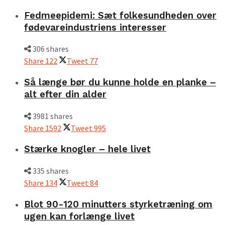
Fedmeepidemi: Sæt folkesundheden over
fødevareindustriens interesser
306 shares
Share
122
Tweet
77
Så længe bør du kunne holde en planke –
alt efter din alder
3981 shares
Share
1592
Tweet
995
Stærke knogler – hele livet
335 shares
Share
134
Tweet
84
Blot 90-120 minutters styrketræning om
ugen kan forlænge livet