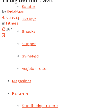
Til dig der har travlt
Salater
by
Redaktion
4. juli 2022
Skaldyr
in
Fitness
167
Snacks
Supper
Svinekød
Vegetar retter
Magasinet
Partnere
Sundhedspartnere