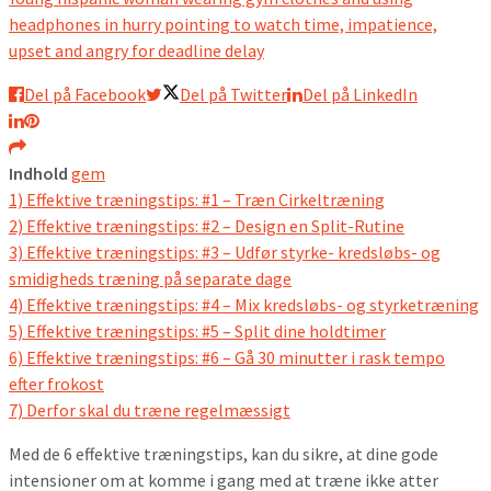
headphones in hurry pointing to watch time, impatience,
upset and angry for deadline delay
Del på Facebook
Del på Twitter
Del på LinkedIn
Indhold
gem
1)
Effektive træningstips: #1 – Træn Cirkeltræning
2)
Effektive træningstips: #2 – Design en Split-Rutine
3)
Effektive træningstips: #3 – Udfør styrke- kredsløbs- og
smidigheds træning på separate dage
4)
Effektive træningstips: #4 – Mix kredsløbs- og styrketræning
5)
Effektive træningstips: #5 – Split dine holdtimer
6)
Effektive træningstips: #6 – Gå 30 minutter i rask tempo
efter frokost
7)
Derfor skal du træne regelmæssigt
Med de 6 effektive træningstips, kan du sikre, at dine gode
intensioner om at komme i gang med at træne ikke atter