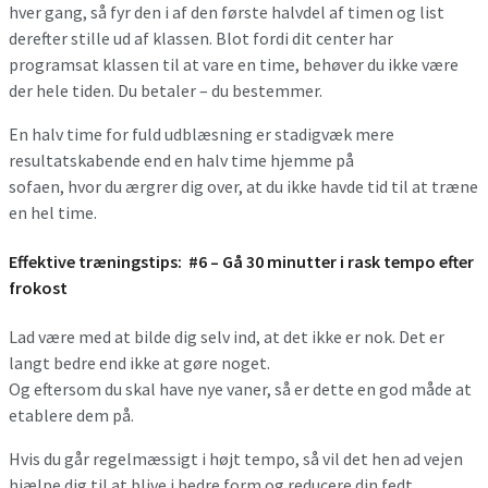
hver gang, så fyr den i af den første halvdel af timen og list
derefter stille ud af klassen. Blot fordi dit center har
programsat klassen til at vare en time, behøver du ikke være
der hele tiden. Du betaler – du bestemmer.
En halv time for fuld udblæsning er stadigvæk mere
resultatskabende end en halv time hjemme på
sofaen, hvor du ærgrer dig over, at du ikke havde tid til at træne
en hel time.
Effektive træningstips:
#6 – Gå 30 minutter i rask tempo efter
frokost
Lad være med at bilde dig selv ind, at det ikke er nok. Det er
langt bedre end ikke at gøre noget.
Og eftersom du skal have nye vaner, så er dette en god måde at
etablere dem på.
Hvis du går regelmæssigt i højt tempo, så vil det hen ad vejen
hjælpe dig til at blive i bedre form og reducere din fedt