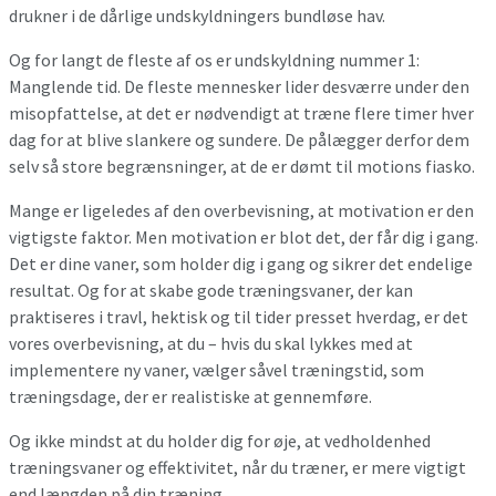
drukner i de dårlige undskyldningers bundløse hav.
Og for langt de fleste af os er undskyldning nummer 1:
Manglende tid. De fleste mennesker lider desværre under den
misopfattelse, at det er nødvendigt at træne flere timer hver
dag for at blive slankere og sundere. De pålægger derfor dem
selv så store begrænsninger, at de er dømt til motions fiasko.
Mange er ligeledes af den overbevisning, at motivation er den
vigtigste faktor. Men motivation er blot det, der får dig i gang.
Det er dine vaner, som holder dig i gang og sikrer det endelige
resultat. Og for at skabe gode træningsvaner, der kan
praktiseres i travl, hektisk og til tider presset hverdag, er det
vores overbevisning, at du – hvis du skal lykkes med at
implementere ny vaner, vælger såvel træningstid, som
træningsdage, der er realistiske at gennemføre.
Og ikke mindst at du holder dig for øje, at vedholdenhed
træningsvaner og effektivitet, når du træner, er mere vigtigt
end længden på din træning.