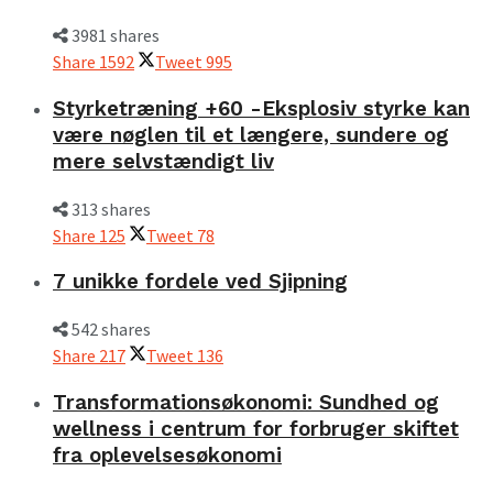
3981 shares
Share
1592
Tweet
995
Styrketræning +60 -Eksplosiv styrke kan
være nøglen til et længere, sundere og
mere selvstændigt liv
313 shares
Share
125
Tweet
78
7 unikke fordele ved Sjipning
542 shares
Share
217
Tweet
136
Transformationsøkonomi: Sundhed og
wellness i centrum for forbruger skiftet
fra oplevelsesøkonomi