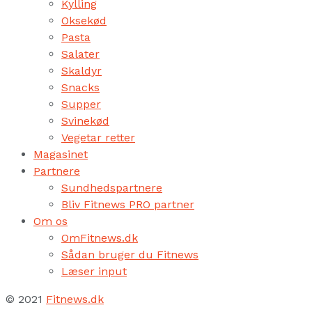
Kylling
Oksekød
Pasta
Salater
Skaldyr
Snacks
Supper
Svinekød
Vegetar retter
Magasinet
Partnere
Sundhedspartnere
Bliv Fitnews PRO partner
Om os
OmFitnews.dk
Sådan bruger du Fitnews
Læser input
© 2021
Fitnews.dk