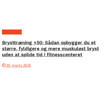
Anti ageing
Brysttræning +50: Sådan opbygger du et
større, fyldigere og mere muskuløst bryst
uden at spilde tid i fitnesscenteret
30. marts 2026