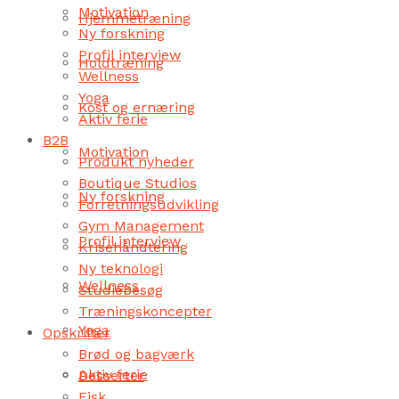
Motivation
Hjemmetræning
Ny forskning
Profil interview
Holdtræning
Wellness
Yoga
Kost og ernæring
Aktiv ferie
B2B
Motivation
Produkt nyheder
Boutique Studios
Ny forskning
Forretningsudvikling
Gym Management
Profil interview
Krisehåndtering
Ny teknologi
Wellness
Studiebesøg
Træningskoncepter
Yoga
Opskrifter
Brød og bagværk
Aktiv ferie
Desserter
Fisk