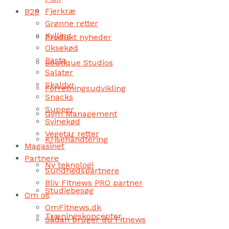
Fjerkræ
B2B
Grønne retter
Kylling
Produkt nyheder
Oksekød
Pasta
Boutique Studios
Salater
Skaldyr
Forretningsudvikling
Snacks
Supper
Gym Management
Svinekød
Vegetar retter
Krisehåndtering
Magasinet
Partnere
Ny teknologi
Sundhedspartnere
Bliv Fitnews PRO partner
Studiebesøg
Om os
OmFitnews.dk
Træningskoncepter
Sådan bruger du Fitnews