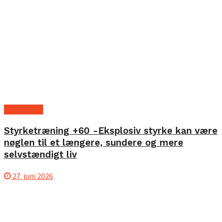
Anti ageing
Styrketræning +60 -Eksplosiv styrke kan være
nøglen til et længere, sundere og mere
selvstændigt liv
27. juni 2026