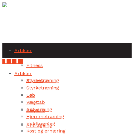
Subscribe
Artikler
Fitness
Artikler
Styrketræning
Fitness
Styrketræning
Løb
Løb
Vægttab
Anti ageing
Vægttab
Hjemmetræning
Holdtræning
Anti ageing
Kost og ernæring