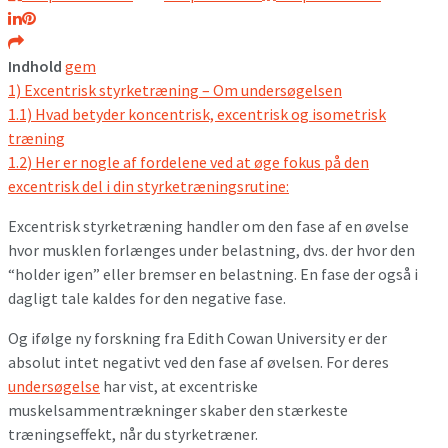
Indhold
gem
1)
Excentrisk styrketræning – Om undersøgelsen
1.1)
Hvad betyder koncentrisk, excentrisk og isometrisk
træning
1.2)
Her er nogle af fordelene ved at øge fokus på den
excentrisk del i din styrketræningsrutine:
Excentrisk styrketræning handler om den fase af en øvelse
hvor musklen forlænges under belastning, dvs. der hvor den
“holder igen” eller bremser en belastning. En fase der også i
dagligt tale kaldes for den negative fase.
Og ifølge ny forskning fra Edith Cowan University er der
absolut intet negativt ved den fase af øvelsen. For deres
undersøgelse
har vist, at excentriske
muskelsammentrækninger skaber den stærkeste
træningseffekt, når du styrketræner.