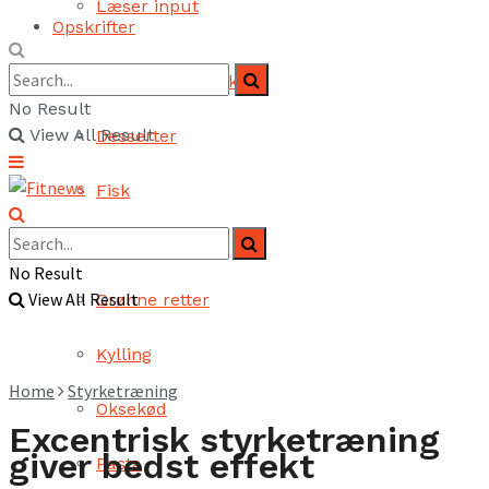
Læser input
Opskrifter
Brød og bagværk
No Result
View All Result
Desserter
Fisk
Fjerkræ
No Result
View All Result
Grønne retter
Kylling
Home
Styrketræning
Oksekød
Excentrisk styrketræning
giver bedst effekt
Pasta