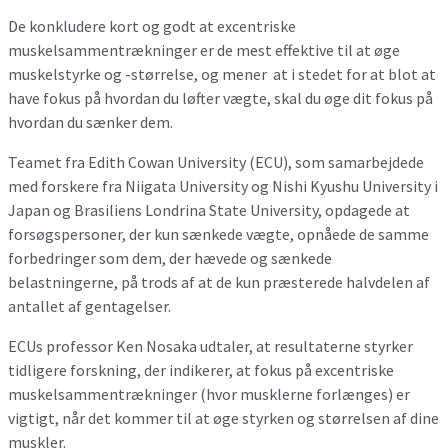
De konkludere kort og godt at excentriske
muskelsammentrækninger er de mest effektive til at øge
muskelstyrke og -størrelse, og mener at i stedet for at blot at
have fokus på hvordan du løfter vægte, skal du øge dit fokus på
hvordan du sænker dem.
Teamet fra Edith Cowan University (ECU), som samarbejdede
med forskere fra Niigata University og Nishi Kyushu University i
Japan og Brasiliens Londrina State University, opdagede at
forsøgspersoner, der kun sænkede vægte, opnåede de samme
forbedringer som dem, der hævede og sænkede
belastningerne, på trods af at de kun præsterede halvdelen af
antallet af gentagelser.
ECUs professor Ken Nosaka udtaler, at resultaterne styrker
tidligere forskning, der indikerer, at fokus på excentriske
muskelsammentrækninger (hvor musklerne forlænges) er
vigtigt, når det kommer til at øge styrken og størrelsen af dine
​​muskler.