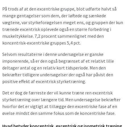
På trods af at den excentriske gruppe, blot udførte halvt så
mange gentagelser som dem, der løftede og sænkede
vægtene, var styrkeforøgelsen meget ens, og gruppen der kun
trænede excentrisk oplevede også en større forbedring i
muskeltykkelse. 7,2 procent sammenlignet med den
koncentrisk-excentriske gruppes 5,4 pct.
Selvom resultaterne i denne undersøgelse er ganske
imponerende, så er den også begrænset af et relativt lille
deltager antal og en relativ kort tidsperiode. Men den
bekræfter tidligere undersøgelser der også har påvist den
positive effekt af excentrisk styrketræning.
Det er dog de færreste der vil kunne træne ren excentrisk
styrketræning over længere tid. Men undersøgelse bekræfter
hvorfor det er vigtigt at tillægge den excentriske fase af en
øvelse mindst den samme fokus som de koncentriske fase.
Hvad betyder koncentrisk, excentrisk og isometrisk træning