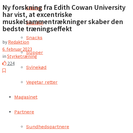
Ny forskning fra Edith Cowan University
Salater
har vist, at excentriske
muskelsammentrækninger skaber den
Skaldyr
bedste træningseffekt
Snacks
by
Redaktion
6. februar 2023
Supper
in
Styrketræning
224
Svinekød
Vegetar retter
Magasinet
Partnere
Sundhedspartnere