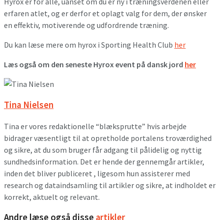
Hyrox er for alle, uanset om du er ny i træningsverdenen eller
erfaren atlet, og er derfor et oplagt valg for dem, der ønsker
en effektiv, motiverende og udfordrende træning.
Du kan læse mere om hyrox i Sporting Health Club
her
Læs også om den seneste Hyrox event på dansk jord
her
Tina Nielsen
Tina er vores redaktionelle “blæksprutte” hvis arbejde
bidrager væsentligt til at opretholde portalens troværdighed
og sikre, at du som bruger får adgang til pålidelig og nyttig
sundhedsinformation. Det er hende der gennemgår artikler,
inden det bliver publiceret , ligesom hun assisterer med
research og dataindsamling til artikler og sikre, at indholdet er
korrekt, aktuelt og relevant.
Andre læse også disse
artikler