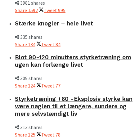
3981 shares
Share
1592
Tweet
995
Stærke knogler – hele livet
335 shares
Share
134
Tweet
84
Blot 90-120 minutters styrketræning om
ugen kan forlænge livet
309 shares
Share
124
Tweet
77
Styrketræning +60 -Eksplosiv styrke kan
være nøglen til et længere, sundere og
mere selvstændigt liv
313 shares
Share
125
Tweet
78