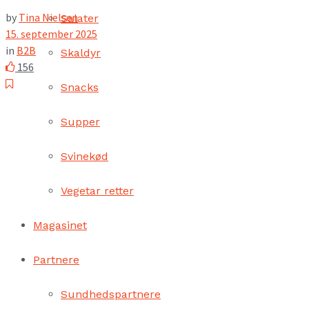
by
Tina Nielsen
Salater
15. september 2025
in
B2B
Skaldyr
156
Snacks
Supper
Svinekød
Vegetar retter
Magasinet
Partnere
Sundhedspartnere