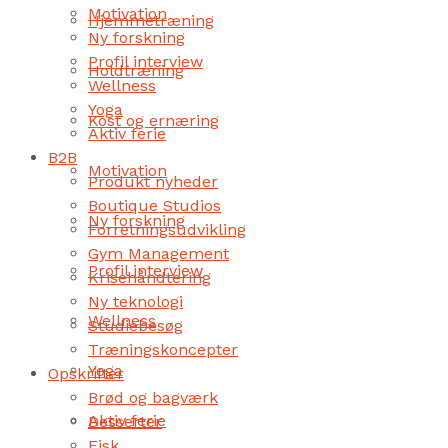
Motivation
Hjemmetræning
Ny forskning
Profil interview
Holdtræning
Wellness
Yoga
Kost og ernæring
Aktiv ferie
B2B
Motivation
Produkt nyheder
Boutique Studios
Ny forskning
Forretningsudvikling
Gym Management
Profil interview
Krisehåndtering
Ny teknologi
Wellness
Studiebesøg
Træningskoncepter
Yoga
Opskrifter
Brød og bagværk
Aktiv ferie
Desserter
Fisk