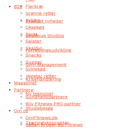
Fjerkræ
B2B
Grønne retter
Kylling
Produkt nyheder
Oksekød
Pasta
Boutique Studios
Salater
Skaldyr
Forretningsudvikling
Snacks
Supper
Gym Management
Svinekød
Vegetar retter
Krisehåndtering
Magasinet
Partnere
Ny teknologi
Sundhedspartnere
Bliv Fitnews PRO partner
Studiebesøg
Om os
OmFitnews.dk
Træningskoncepter
Sådan bruger du Fitnews