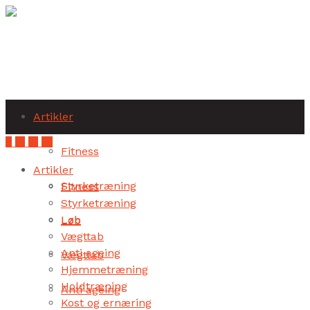
Subscribe
Artikler
Fitness
Artikler
Styrketræning
Fitness
Styrketræning
Løb
Løb
Vægttab
Anti ageing
Vægttab
Hjemmetræning
Holdtræning
Anti ageing
Kost og ernæring