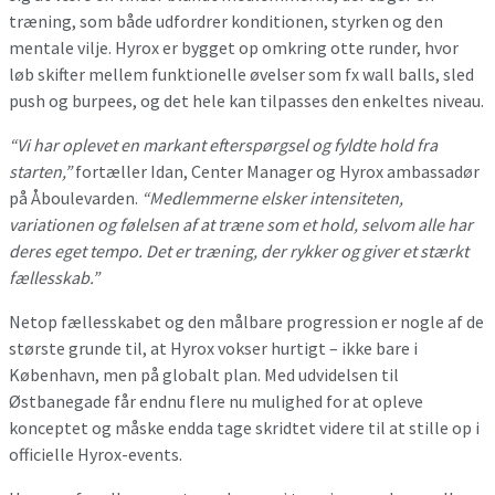
træning, som både udfordrer konditionen, styrken og den
mentale vilje. Hyrox er bygget op omkring otte runder, hvor
løb skifter mellem funktionelle øvelser som fx wall balls, sled
push og burpees, og det hele kan tilpasses den enkeltes niveau.
“Vi har oplevet en markant efterspørgsel og fyldte hold fra
starten,”
fortæller Idan, Center Manager og Hyrox ambassadør
på Åboulevarden.
“Medlemmerne elsker intensiteten,
variationen og følelsen af at træne som et hold, selvom alle har
deres eget tempo. Det er træning, der rykker og giver et stærkt
fællesskab.”
Netop fællesskabet og den målbare progression er nogle af de
største grunde til, at Hyrox vokser hurtigt – ikke bare i
København, men på globalt plan. Med udvidelsen til
Østbanegade får endnu flere nu mulighed for at opleve
konceptet og måske endda tage skridtet videre til at stille op i
officielle Hyrox-events.