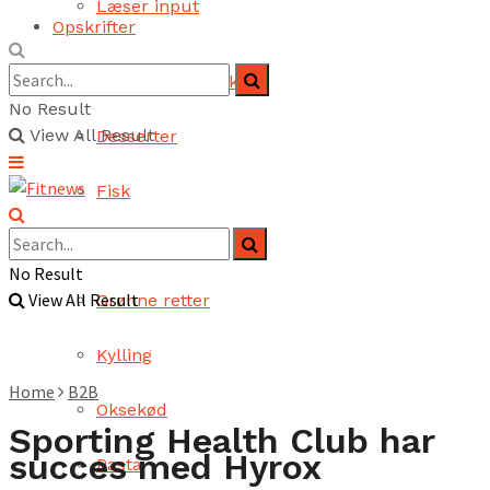
Læser input
Opskrifter
Brød og bagværk
No Result
View All Result
Desserter
Fisk
Fjerkræ
No Result
View All Result
Grønne retter
Kylling
Home
B2B
Oksekød
Sporting Health Club har
succes med Hyrox
Pasta