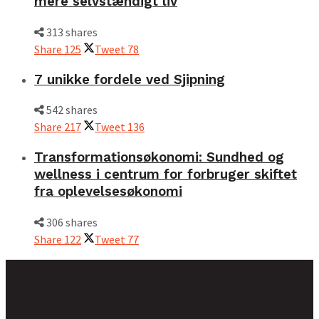
mere selvstændigt liv
313 shares
Share
125
Tweet
78
7 unikke fordele ved Sjipning
542 shares
Share
217
Tweet
136
Transformationsøkonomi: Sundhed og
wellness i centrum for forbruger skiftet
fra oplevelsesøkonomi
306 shares
Share
122
Tweet
77