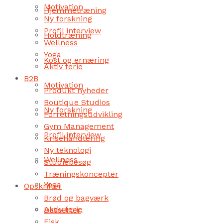
Motivation
Hjemmetræning
Ny forskning
Profil interview
Holdtræning
Wellness
Yoga
Kost og ernæring
Aktiv ferie
B2B
Motivation
Produkt nyheder
Boutique Studios
Ny forskning
Forretningsudvikling
Gym Management
Profil interview
Krisehåndtering
Ny teknologi
Wellness
Studiebesøg
Træningskoncepter
Yoga
Opskrifter
Brød og bagværk
Aktiv ferie
Desserter
Fisk