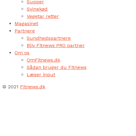
Supper
Svinekød
Vegetar retter
Magasinet
Partnere
Sundhedspartnere
Bliv Fitnews PRO partner
Om os
OmFitnews.dk
Sådan bruger du Fitnews
Læser input
© 2021
Fitnews.dk