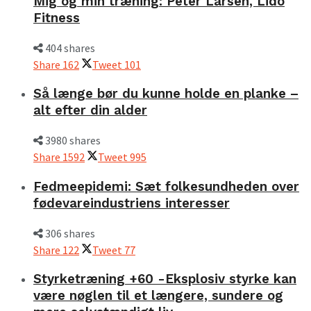
Mig og min træning: Peter Larsen, Lido
Fitness
404 shares
Share
162
Tweet
101
Så længe bør du kunne holde en planke –
alt efter din alder
3980 shares
Share
1592
Tweet
995
Fedmeepidemi: Sæt folkesundheden over
fødevareindustriens interesser
306 shares
Share
122
Tweet
77
Styrketræning +60 -Eksplosiv styrke kan
være nøglen til et længere, sundere og