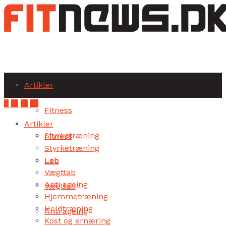
Subscribe
Artikler
Fitness
Artikler
Styrketræning
Fitness
Styrketræning
Løb
Løb
Vægttab
Anti ageing
Vægttab
Hjemmetræning
Holdtræning
Anti ageing
Kost og ernæring