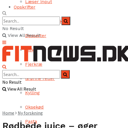
Læser input
Opskrifter
Brød og bagværk
No Result
View All Result
Desserter
Fisk
Fjerkræ
Grønne retter
No Result
View All Result
Kylling
Oksekød
Home
Ny forskning
Pasta
Rødbede juice – øger