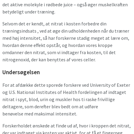
det aktive molekyle i rødbede juice – også øger muskelkraften
betydeligt under træning.
Selvom det er kendt, at nitrat i kosten forbedre din
træningsindsats , ved at øge din udholdenheden når du træner
med høj intensitet, så har forskerne stadig meget at lære om,
hvordan denne effekt opstår, og hvordan vores kroppe
omdanner den nitrat, som vi indtager fra kosten, til det
nitrogenoxid, der kan benyttes af vores celler.
Undersøgelsen
For at afdække dette sporede forskere ved University of Exeter
og U.S. National Institutes of Health fordelingen af indtaget
nitrat i spyt, blod, urin og muskler hos ti raske frivillige
deltagere, som derefter blev bedt om at udføre
benøvelse med maksimal intensitet.
Forskerholdet ønskede at finde ud af, hvor i kroppen det nitrat,
der var indtaget via kosten var aktivt, for at få et fingerpeg