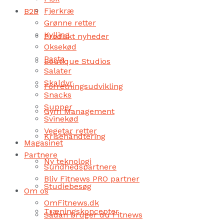
Fjerkræ
B2B
Grønne retter
Kylling
Produkt nyheder
Oksekød
Pasta
Boutique Studios
Salater
Skaldyr
Forretningsudvikling
Snacks
Supper
Gym Management
Svinekød
Vegetar retter
Krisehåndtering
Magasinet
Partnere
Ny teknologi
Sundhedspartnere
Bliv Fitnews PRO partner
Studiebesøg
Om os
OmFitnews.dk
Træningskoncepter
Sådan bruger du Fitnews