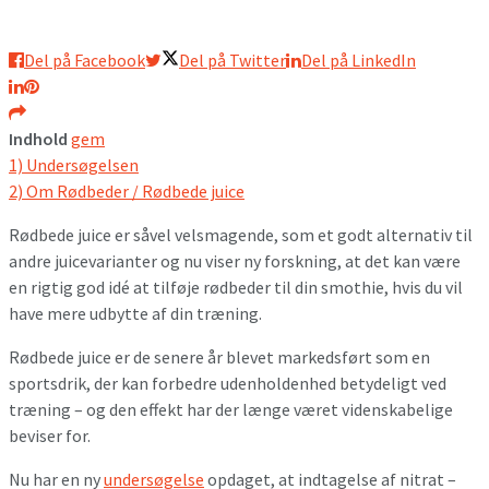
Del på Facebook
Del på Twitter
Del på LinkedIn
Indhold
gem
1)
Undersøgelsen
2)
Om Rødbeder / Rødbede juice
Rødbede juice er såvel velsmagende, som et godt alternativ til
andre juicevarianter og nu viser ny forskning, at det kan være
en rigtig god idé at tilføje rødbeder til din smothie, hvis du vil
have mere udbytte af din træning.
Rødbede juice er de senere år blevet markedsført som en
sportsdrik, der kan forbedre udenholdenhed betydeligt ved
træning – og den effekt har der længe været videnskabelige
beviser for.
Nu har en ny
undersøgelse
opdaget, at indtagelse af nitrat –