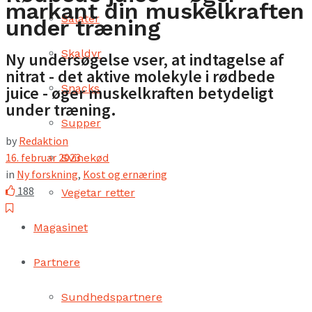
markant din muskelkraften
Salater
under træning
Skaldyr
Ny undersøgelse vser, at indtagelse af
nitrat - det aktive molekyle i rødbede
Snacks
juice - øger muskelkraften betydeligt
under træning.
Supper
by
Redaktion
16. februar 2023
Svinekød
in
Ny forskning
,
Kost og ernæring
188
Vegetar retter
Magasinet
Partnere
Sundhedspartnere