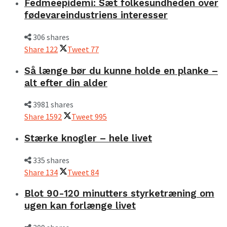
Fedmeepidemi: Sæt folkesundheden over
fødevareindustriens interesser
306 shares
Share
122
Tweet
77
Så længe bør du kunne holde en planke –
alt efter din alder
3981 shares
Share
1592
Tweet
995
Stærke knogler – hele livet
335 shares
Share
134
Tweet
84
Blot 90-120 minutters styrketræning om
ugen kan forlænge livet