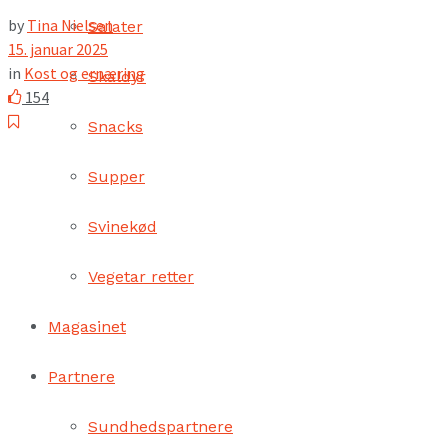
by
Tina Nielsen
Salater
15. januar 2025
in
Kost og ernæring
Skaldyr
154
Snacks
Supper
Svinekød
Vegetar retter
Magasinet
Partnere
Sundhedspartnere