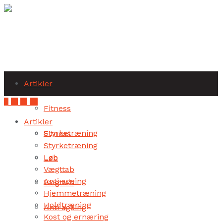
Subscribe
Artikler
Fitness
Artikler
Styrketræning
Fitness
Styrketræning
Løb
Løb
Vægttab
Anti ageing
Vægttab
Hjemmetræning
Holdtræning
Anti ageing
Kost og ernæring