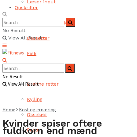
Læser input
Opskrifter
Brød og bagværk
No Result
View All Result
Desserter
Fisk
Fjerkræ
No Result
View All Result
Grønne retter
Kylling
Home
Kost og ernæring
Oksekød
Kvinder spiser oftere
fuldkorn end mænd
Pasta