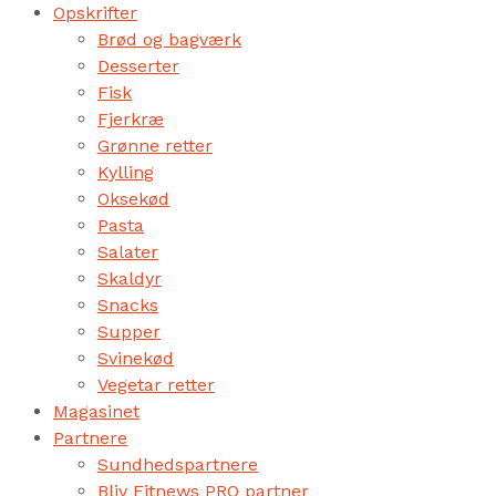
Opskrifter
Brød og bagværk
Desserter
Fisk
Fjerkræ
Grønne retter
Kylling
Oksekød
Pasta
Salater
Skaldyr
Snacks
Supper
Svinekød
Vegetar retter
Magasinet
Partnere
Sundhedspartnere
Bliv Fitnews PRO partner