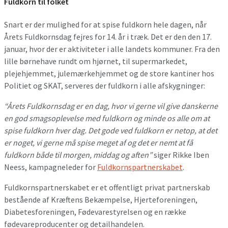
Fuldkorn til folket
Snart er der mulighed for at spise fuldkorn hele dagen, når
Årets Fuldkornsdag fejres for 14. år i træk. Det er den den 17.
januar, hvor der er aktiviteter i alle landets kommuner. Fra den
lille børnehave rundt om hjørnet, til supermarkedet,
plejehjemmet, julemærkehjemmet og de store kantiner hos
Politiet og SKAT, serveres der fuldkorn i alle afskygninger:
“Årets Fuldkornsdag er en dag, hvor vi gerne vil give danskerne
en god smagsoplevelse med fuldkorn og minde os alle om at
spise fuldkorn hver dag. Det gode ved fuldkorn er netop, at det
er noget, vi gerne må spise meget af og det er nemt at få
fuldkorn både til morgen, middag og aften”
siger Rikke Iben
Neess, kampagneleder for
Fuldkornspartnerskabet
.
Fuldkornspartnerskabet er et offentligt privat partnerskab
bestående af Kræftens Bekæmpelse, Hjerteforeningen,
Diabetesforeningen, Fødevarestyrelsen og en række
fødevareproducenter og detailhandelen.