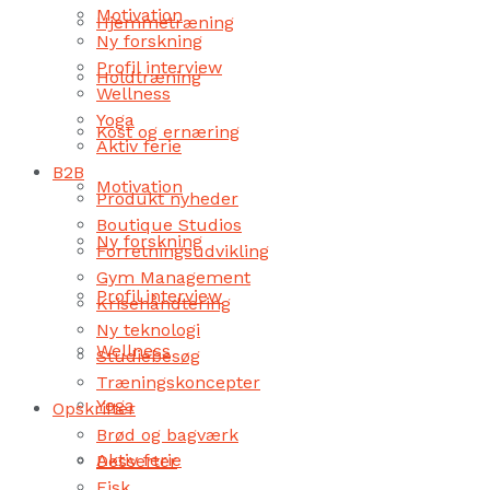
Motivation
Hjemmetræning
Ny forskning
Profil interview
Holdtræning
Wellness
Yoga
Kost og ernæring
Aktiv ferie
B2B
Motivation
Produkt nyheder
Boutique Studios
Ny forskning
Forretningsudvikling
Gym Management
Profil interview
Krisehåndtering
Ny teknologi
Wellness
Studiebesøg
Træningskoncepter
Yoga
Opskrifter
Brød og bagværk
Aktiv ferie
Desserter
Fisk