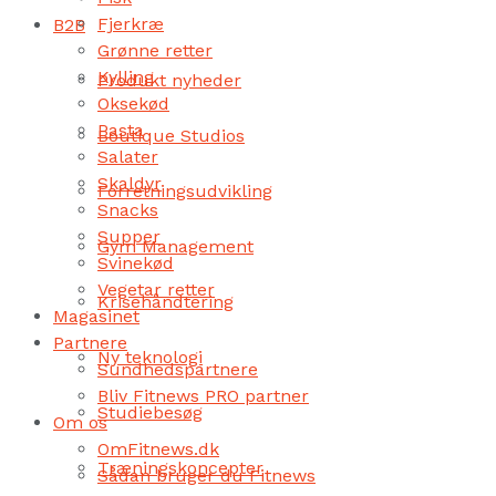
Fjerkræ
B2B
Grønne retter
Kylling
Produkt nyheder
Oksekød
Pasta
Boutique Studios
Salater
Skaldyr
Forretningsudvikling
Snacks
Supper
Gym Management
Svinekød
Vegetar retter
Krisehåndtering
Magasinet
Partnere
Ny teknologi
Sundhedspartnere
Bliv Fitnews PRO partner
Studiebesøg
Om os
OmFitnews.dk
Træningskoncepter
Sådan bruger du Fitnews