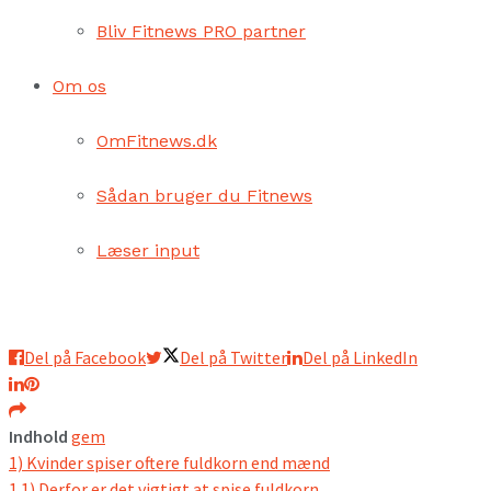
Bliv Fitnews PRO partner
Om os
OmFitnews.dk
Sådan bruger du Fitnews
Læser input
Del på Facebook
Del på Twitter
Del på LinkedIn
Indhold
gem
1)
Kvinder spiser oftere fuldkorn end mænd
1.1)
Derfor er det vigtigt at spise fuldkorn