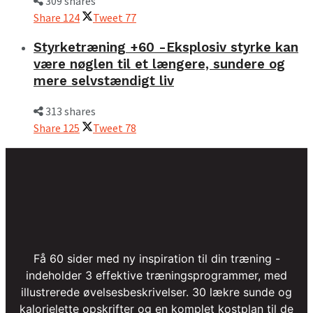
309 shares
Share
124
Tweet
77
Styrketræning +60 -Eksplosiv styrke kan
være nøglen til et længere, sundere og
mere selvstændigt liv
313 shares
Share
125
Tweet
78
Få 60 sider med ny inspiration til din træning -
indeholder 3 effektive træningsprogrammer, med
illustrerede øvelsesbeskrivelser. 30 lækre sunde og
kalorielette opskrifter og en komplet kostplan til de