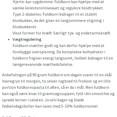
Hjerte-kar-sygdomme: Fuldkorn kan hjælpe med at
sænke kolesterolniveauet og regulere blodtrykket.
Type 2-diabetes: Fuldkorn bidrager til et stabilt
blodsukker, da det giver en langsommere stigning i
blodsukkeret.
Visse former for kræft: Særligt tyk- og endetarmskræft.
Vægtregulering
Fuldkorn mætter godt og kan derfor hjælpe med at
forebygge overspisning. De komplekse kulhydrater i
fuldkorn frigiver energi langsomt, hvilket bidrager til en
længerevarende mæthedsfølelse.
Anbefalingen på 90 gram fuldkorn om dagen svarer til en skål
havregryn til morgen, to skiver rugbrød til frokost og en lille
portion fuldkornspasta til aften, så er du i mål. Men fuldkorn
kan også være knas til grøntsagssuppen, fyld i din smoothie og
sprøde kerner i salaten. Ja selv kager og bløde
fødselsdagsboller kan laves med 5-10% fuldkornsmel.