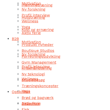
Motivation
Hjemmetræning
Ny forskning
Profil interview
Holdtræning
Wellness
Yoga
Kost og ernæring
Aktiv ferie
B2B
Motivation
Produkt nyheder
Boutique Studios
Ny forskning
Forretningsudvikling
Gym Management
Profil interview
Krisehåndtering
Ny teknologi
Wellness
Studiebesøg
Træningskoncepter
Yoga
Opskrifter
Brød og bagværk
Aktiv ferie
Desserter
Fisk