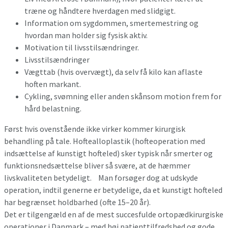
træne og håndtere hverdagen med slidgigt.
Information om sygdommen, smertemestring og
hvordan man holder sig fysisk aktiv.
Motivation til livsstilsændringer.
Livsstilsændringer
Vægttab (hvis overvægt), da selv få kilo kan aflaste
hoften markant.
Cykling, svømning eller anden skånsom motion frem for
hård belastning.
Først hvis ovenstående ikke virker kommer kirurgisk
behandling på tale. Hoftealloplastik (hofteoperation med
indsættelse af kunstigt hofteled) sker typisk når smerter og
funktionsnedsættelse bliver så svære, at de hæmmer
livskvaliteten betydeligt. Man forsøger dog at udskyde
operation, indtil generne er betydelige, da et kunstigt hofteled
har begrænset holdbarhed (ofte 15–20 år).
Det er tilgengæld en af de mest succesfulde ortopædkirurgiske
operationer i Danmark – med høj patienttilfredshed og gode