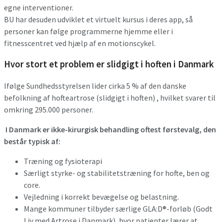
egne interventioner.
BU har desuden udviklet et virtuelt kursus i deres app, så
personer kan følge programmerne hjemme eller i
fitnesscentret ved hjælp af en motionscykel.
Hvor stort et problem er slidgigt i hoften i Danmark
Ifølge Sundhedsstyrelsen lider cirka 5 % af den danske
befolkning af hofteartrose (slidgigt i hoften) , hvilket svarer til
omkring 295.000 personer.
I Danmark er ikke-kirurgisk behandling oftest førstevalg, den
består typisk af:
Træning og fysioterapi
Særligt styrke- og stabilitetstræning for hofte, ben og
core.
Vejledning i korrekt bevægelse og belastning.
Mange kommuner tilbyder særlige GLA:D®-forløb (Godt
Liv med Artrose i Danmark), hvor patienter lærer at