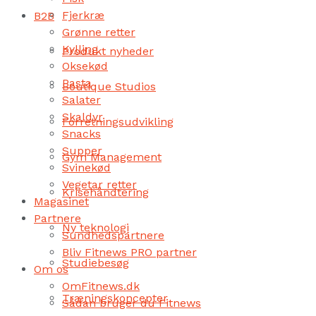
Fjerkræ
B2B
Grønne retter
Kylling
Produkt nyheder
Oksekød
Pasta
Boutique Studios
Salater
Skaldyr
Forretningsudvikling
Snacks
Supper
Gym Management
Svinekød
Vegetar retter
Krisehåndtering
Magasinet
Partnere
Ny teknologi
Sundhedspartnere
Bliv Fitnews PRO partner
Studiebesøg
Om os
OmFitnews.dk
Træningskoncepter
Sådan bruger du Fitnews