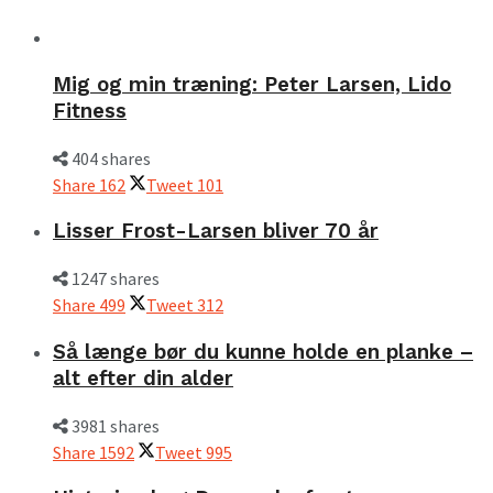
Mig og min træning: Peter Larsen, Lido
Fitness
404 shares
Share
162
Tweet
101
Lisser Frost-Larsen bliver 70 år
1247 shares
Share
499
Tweet
312
Så længe bør du kunne holde en planke –
alt efter din alder
3981 shares
Share
1592
Tweet
995