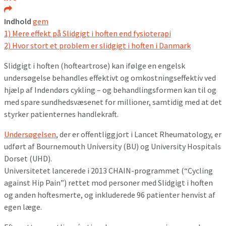
Indhold
gem
1)
Mere effekt på Slidgigt i hoften end fysioterapi
2)
Hvor stort et problem er slidgigt i hoften i Danmark
Slidgigt i hoften (hofteartrose) kan ifølge en engelsk
undersøgelse behandles effektivt og omkostningseffektiv ved
hjælp af Indendørs cykling – og behandlingsformen kan til og
med spare sundhedsvæsenet for millioner, samtidig med at det
styrker patienternes handlekraft.
Undersøgelsen
, der er offentliggjort i Lancet Rheumatology, er
udført af Bournemouth University (BU) og University Hospitals
Dorset (UHD).
Universitetet lancerede i 2013 CHAIN-programmet (“Cycling
against Hip Pain”) rettet mod personer med Slidgigt i hoften
og anden hoftesmerte, og inkluderede 96 patienter henvist af
egen læge.