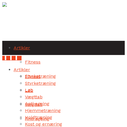
Subscribe
Artikler
Fitness
Artikler
Styrketræning
Fitness
Styrketræning
Løb
Løb
Vægttab
Anti ageing
Vægttab
Hjemmetræning
Holdtræning
Anti ageing
Kost og ernæring