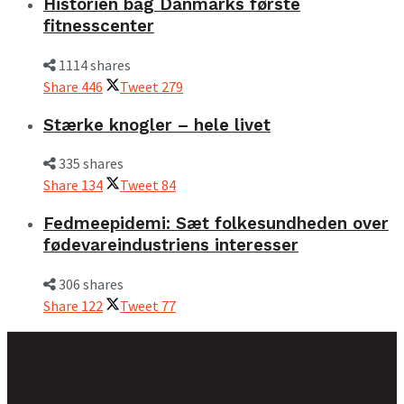
Historien bag Danmarks første
fitnesscenter
1114 shares
Share
446
Tweet
279
Stærke knogler – hele livet
335 shares
Share
134
Tweet
84
Fedmeepidemi: Sæt folkesundheden over
fødevareindustriens interesser
306 shares
Share
122
Tweet
77