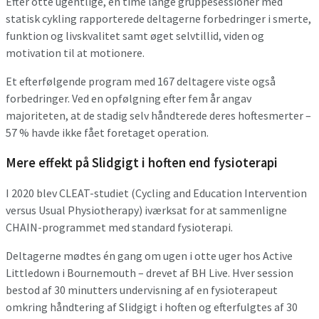
Efter otte ugentlige, én time lange gruppesessioner med
statisk cykling rapporterede deltagerne forbedringer i smerte,
funktion og livskvalitet samt øget selvtillid, viden og
motivation til at motionere.
Et efterfølgende program med 167 deltagere viste også
forbedringer. Ved en opfølgning efter fem år angav
majoriteten, at de stadig selv håndterede deres hoftesmerter –
57 % havde ikke fået foretaget operation.
Mere effekt på Slidgigt i hoften end fysioterapi
I 2020 blev CLEAT-studiet (Cycling and Education Intervention
versus Usual Physiotherapy) iværksat for at sammenligne
CHAIN-programmet med standard fysioterapi.
Deltagerne mødtes én gang om ugen i otte uger hos Active
Littledown i Bournemouth – drevet af BH Live. Hver session
bestod af 30 minutters undervisning af en fysioterapeut
omkring håndtering af Slidgigt i hoften og efterfulgtes af 30