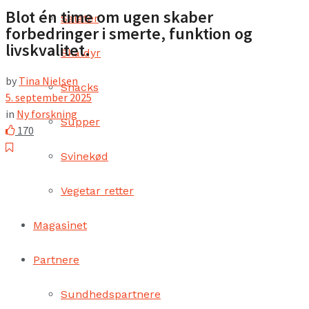
Blot én time om ugen skaber
Salater
forbedringer i smerte, funktion og
livskvalitet.
Skaldyr
by
Tina Nielsen
Snacks
5. september 2025
in
Ny forskning
Supper
170
Svinekød
Vegetar retter
Magasinet
Partnere
Sundhedspartnere