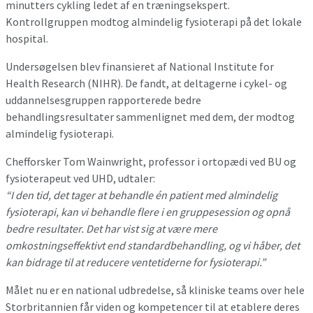
minutters cykling ledet af en træningsekspert.
Kontrollgruppen modtog almindelig fysioterapi på det lokale
hospital.
Undersøgelsen blev finansieret af National Institute for
Health Research (NIHR). De fandt, at deltagerne i cykel- og
uddannelsesgruppen rapporterede bedre
behandlingsresultater sammenlignet med dem, der modtog
almindelig fysioterapi.
Chefforsker Tom Wainwright, professor i ortopædi ved BU og
fysioterapeut ved UHD, udtaler:
“I den tid, det tager at behandle én patient med almindelig
fysioterapi, kan vi behandle flere i en gruppesession og opnå
bedre resultater. Det har vist sig at være mere
omkostningseffektivt end standardbehandling, og vi håber, det
kan bidrage til at reducere ventetiderne for fysioterapi.”
Målet nu er en national udbredelse, så kliniske teams over hele
Storbritannien får viden og kompetencer til at etablere deres