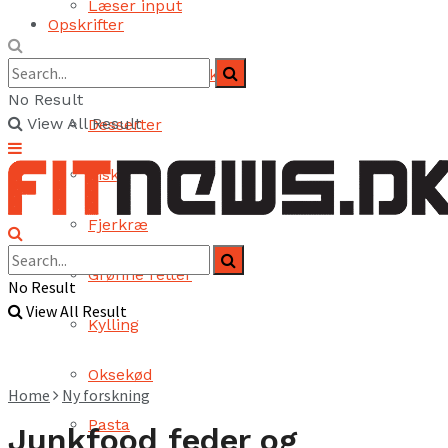
Læser input
Opskrifter
Brød og bagværk
No Result
View All Result
Desserter
Fisk
Fjerkræ
Grønne retter
No Result
View All Result
Kylling
Oksekød
Home
Ny forskning
Pasta
Junkfood feder og