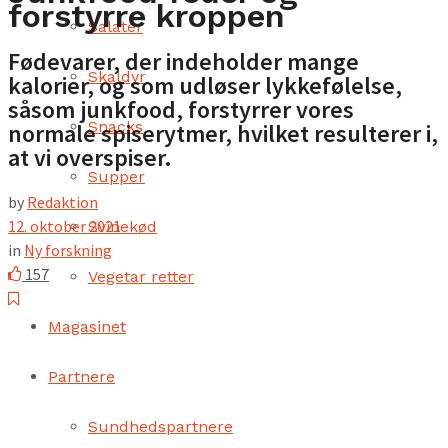
forstyrre kroppen
Salater
Fødevarer, der indeholder mange
Skaldyr
kalorier, og som udløser lykkefølelse,
såsom junkfood, forstyrrer vores
Snacks
normale spiserytmer, hvilket resulterer i,
at vi overspiser.
Supper
by
Redaktion
12. oktober 2021
Svinekød
in
Ny forskning
157
Vegetar retter
Magasinet
Partnere
Sundhedspartnere