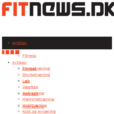
Subscribe
Artikler
Fitness
Artikler
Styrketræning
Fitness
Styrketræning
Løb
Løb
Vægttab
Anti ageing
Vægttab
Hjemmetræning
Holdtræning
Anti ageing
Kost og ernæring