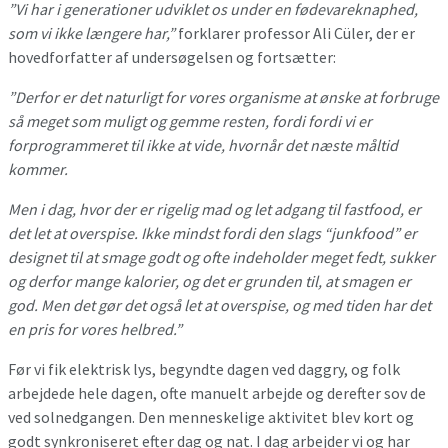
”Vi har i generationer udviklet os under en fødevareknaphed,
som vi ikke længere har,”
forklarer professor Ali Cüler, der er
hovedforfatter af undersøgelsen og fortsætter:
”Derfor er det naturligt for vores organisme at ønske at forbruge
så meget som muligt og gemme resten, fordi fordi vi er
forprogrammeret til ikke at vide, hvornår det næste måltid
kommer.
Men i dag, hvor der er rigelig mad og let adgang til fastfood, er
det let at overspise. Ikke mindst fordi den slags “junkfood” er
designet til at smage godt og ofte indeholder meget fedt, sukker
og derfor mange kalorier, og det er grunden til, at smagen er
god. Men det gør det også let at overspise, og med tiden har det
en pris for vores helbred.”
Før vi fik elektrisk lys, begyndte dagen ved daggry, og folk
arbejdede hele dagen, ofte manuelt arbejde og derefter sov de
ved solnedgangen. Den menneskelige aktivitet blev kort og
godt synkroniseret efter dag og nat. I dag arbejder vi og har