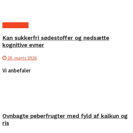
Ny forskning
Kan sukkerfri sødestoffer og nedsætte
kognitive evner
20. marts 2026
Vi anbefaler
Ovnbagte peberfrugter med fyld af kalkun og
ris