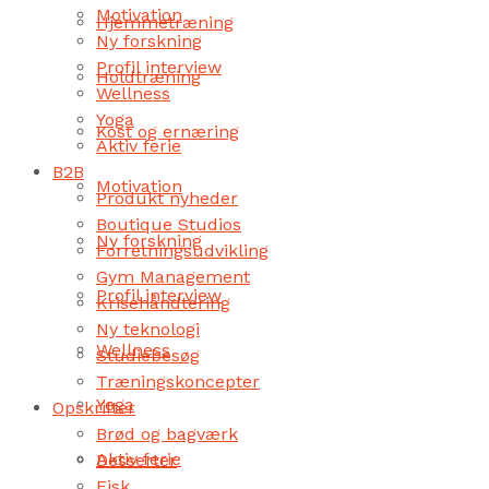
Motivation
Hjemmetræning
Ny forskning
Profil interview
Holdtræning
Wellness
Yoga
Kost og ernæring
Aktiv ferie
B2B
Motivation
Produkt nyheder
Boutique Studios
Ny forskning
Forretningsudvikling
Gym Management
Profil interview
Krisehåndtering
Ny teknologi
Wellness
Studiebesøg
Træningskoncepter
Yoga
Opskrifter
Brød og bagværk
Aktiv ferie
Desserter
Fisk