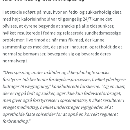
I et studie udført på mus, hvor en fedt- og sukkerholdig diæt
med højt kalorieindhold var tilgængelig 24/7 kunne det
påvises, at dyrene begynde at snacke på alle tidspunkter,
hvilket resulterede i fedme og relaterede sundhedsmæssige
problemer: Hvorimod at når mus fik mad, der kunne
sammenlignes med det, de spiser i naturen, opretholdt de et
normal spisemønster, bevægede sig og bevarede deres
normalvægt.
”Overspisning under måltider og ikke-planlagte snacks
forstyrrer tidsbestemte fordøjelsesprocesser, hvilket yderligere
bidrager til vægtøgning,” konkluderede forskerne. ”Og en diæt,
der er rig på fedt og sukker, øger ikke kun fødevareforbruget,
men giver også forstyrrelser i spisemønstre, hvilket resulterer i
et øget madindtag, hvilket understreger vigtigheden af ​​at
opretholde faste spisetider for at opnå en korrekt reguleret
forbrænding.”