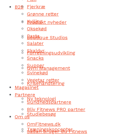
Fjerkræ
B2B
Grønne retter
Kylling
Produkt nyheder
Oksekød
Pasta
Boutique Studios
Salater
Skaldyr
Forretningsudvikling
Snacks
Supper
Gym Management
Svinekød
Vegetar retter
Krisehåndtering
Magasinet
Partnere
Ny teknologi
Sundhedspartnere
Bliv Fitnews PRO partner
Studiebesøg
Om os
OmFitnews.dk
Træningskoncepter
Sådan bruger du Fitnews