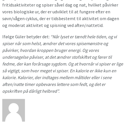
fritidsaktiviteter og spiser såvel dag og nat, hvilket påvirker
vores biologiske ur, der er udviklet til at fungere efter en
søvn/vågen cyklus, der er tidsbestemt til aktivitet om dagen
og moderat aktivitet og spisning ved aften/nattetid.
Ifølge Güler betyder det:
“Når lyset er tændt hele tiden, og vi
spiser når som helst, ændrer det vores spisemønstre og
påvirker, hvordan kroppen bruger energi. Og vores
undersøgelse påviser, at det ændrer stofskiftet og fører til
fedme, der kan forårsage sygdom. Og at hvornår vi spiser er lige
så vigtigt, som hvor meget vi spiser. En kalorie er ikke kun en
kalorie. Kalorier, der indtages mellem måltider eller i sene
aften/natte timer opbevares lettere som fedt, og det er
opskriften på dårligt helbred”.