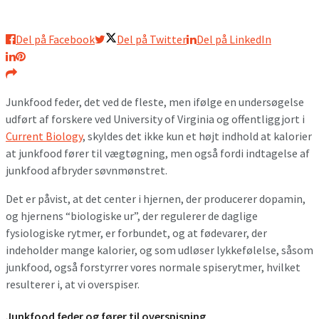
Del på Facebook
Del på Twitter
Del på LinkedIn
Junkfood feder, det ved de fleste, men ifølge en undersøgelse
udført af forskere ved University of Virginia og offentliggjort i
Current Biology
, skyldes det ikke kun et højt indhold at kalorier
at junkfood fører til vægtøgning, men også fordi indtagelse af
junkfood afbryder søvnmønstret.
Det er påvist, at det center i hjernen, der producerer dopamin,
og hjernens “biologiske ur”, der regulerer de daglige
fysiologiske rytmer, er forbundet, og at fødevarer, der
indeholder mange kalorier, og som udløser lykkefølelse, såsom
junkfood, også forstyrrer vores normale spiserytmer, hvilket
resulterer i, at vi overspiser.
Junkfood feder og fører til overspisning