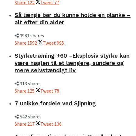
Share
122
Tweet
77
Så længe bør du kunne holde en planke –
alt efter din alder
3981 shares
Share
1592
Tweet
995
Styrketræning +60 -Eksplosiv styrke kan
være nøglen til et længere, sundere og
mere selvstændigt liv
313 shares
Share
125
Tweet
78
7 unikke fordele ved Sjipning
542 shares
Share
217
Tweet
136