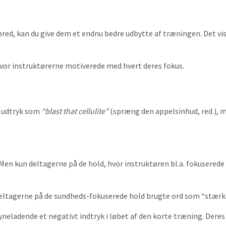
red, kan du give dem et endnu bedre udbytte af træningen. Det vi
 hvor instruktørerne motiverede med hvert deres fokus.
d udtryk som
“blast that cellulite”
(spræng den appelsinhud, red.), 
Men kun deltagerne på de hold, hvor instruktøren bl.a. fokusered
. Deltagerne på de sundheds-fokuserede hold brugte ord som “stærk”
lsyneladende et negativt indtryk i løbet af den korte træning. D