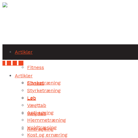
Subscribe
Artikler
Fitness
Artikler
Styrketræning
Fitness
Styrketræning
Løb
Løb
Vægttab
Anti ageing
Vægttab
Hjemmetræning
Holdtræning
Anti ageing
Kost og ernæring