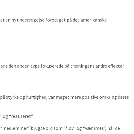
ser en ny undersøgelse foretaget på det amerikanske
mens den anden type fokuserede på træningens andre effekter
e på styrke og hurtighed, var meget mere positive omkring deres
 og “realiseret”.
eres “medlemmer” brugte ord som “flov” og “væmmes”, når de