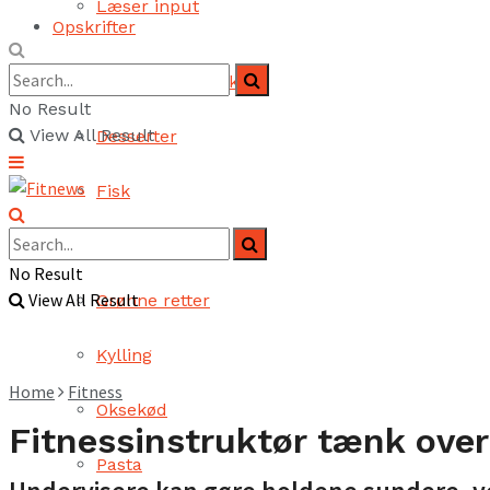
Læser input
Opskrifter
Brød og bagværk
No Result
View All Result
Desserter
Fisk
Fjerkræ
No Result
View All Result
Grønne retter
Kylling
Home
Fitness
Oksekød
Fitnessinstruktør tænk over
Pasta