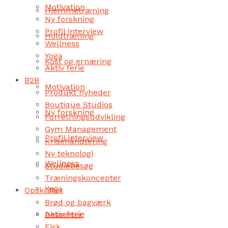
Motivation
Hjemmetræning
Ny forskning
Profil interview
Holdtræning
Wellness
Yoga
Kost og ernæring
Aktiv ferie
B2B
Motivation
Produkt nyheder
Boutique Studios
Ny forskning
Forretningsudvikling
Gym Management
Profil interview
Krisehåndtering
Ny teknologi
Wellness
Studiebesøg
Træningskoncepter
Yoga
Opskrifter
Brød og bagværk
Aktiv ferie
Desserter
Fisk