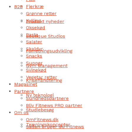
Fjerkræ
B2B
Grønne retter
Kylling
Produkt nyheder
Oksekød
Pasta
Boutique Studios
Salater
Skaldyr
Forretningsudvikling
Snacks
Supper
Gym Management
Svinekød
Vegetar retter
Krisehåndtering
Magasinet
Partnere
Ny teknologi
Sundhedspartnere
Bliv Fitnews PRO partner
Studiebesøg
Om os
OmFitnews.dk
Træningskoncepter
Sådan bruger du Fitnews