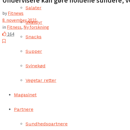
Undervisere kan gøre holdene sundere, 
Salater
by
Fitnews
8. november 2021
Skaldyr
in
Fitness
,
Ny forskning
164
Snacks
Supper
Svinekød
Vegetar retter
Magasinet
Partnere
Sundhedspartnere