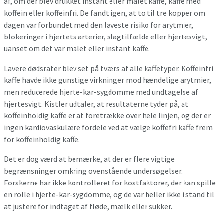
af, om der blev drukket instant eller malet kaffe, kaffe med
koffein eller koffeinfri. De fandt igen, at to til tre kopper om
dagen var forbundet med den laveste risiko for arytmier,
blokeringer i hjertets arterier, slagtilfælde eller hjertesvigt,
uanset om det var malet eller instant kaffe.
Lavere dødsrater blev set på tværs af alle kaffetyper. Koffeinfri
kaffe havde ikke gunstige virkninger mod hændelige arytmier,
men reducerede hjerte-kar-sygdomme med undtagelse af
hjertesvigt. Kistler udtaler, at resultaterne tyder på, at
koffeinholdig kaffe er at foretrække over hele linjen, og der er
ingen kardiovaskulære fordele ved at vælge koffefri kaffe frem
for koffeinholdig kaffe.
Det er dog værd at bemærke, at der er flere vigtige
begrænsninger omkring ovenstående undersøgelser.
Forskerne har ikke kontrolleret for kostfaktorer, der kan spille
en rolle i hjerte-kar-sygdomme, og de var heller ikke i stand til
at justere for indtaget af fløde, mælk eller sukker.