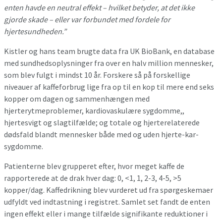
enten havde en neutral effekt – hvilket betyder, at det ikke
gjorde skade – eller var forbundet med fordele for
hjertesundheden.”
Kistler og hans team brugte data fra UK BioBank, en database
med sundhedsoplysninger fra over en halv million mennesker,
som blev fulgt i mindst 10 år. Forskere så på forskellige
niveauer af kaffeforbrug lige fra op til en kop til mere end seks
kopper om dagen og sammenhængen med
hjerterytmeproblemer, kardiovaskulære sygdomme,,
hjertesvigt og slagtilfælde; og totale og hjerterelaterede
dødsfald blandt mennesker både med og uden hjerte-kar-
sygdomme.
Patienterne blev grupperet efter, hvor meget kaffe de
rapporterede at de drak hver dag: 0, <1, 1, 2-3, 4-5, >5
kopper/dag. Kaffedrikning blev vurderet ud fra spørgeskemaer
udfyldt ved indtastning i registret. Samlet set fandt de enten
ingen effekt eller i mange tilfælde signifikante reduktioner i