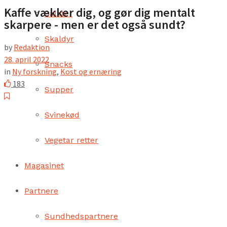
Kaffe vækker dig, og gør dig mentalt
Salater
skarpere - men er det også sundt?
Skaldyr
by
Redaktion
28. april 2022
Snacks
in
Ny forskning
,
Kost og ernæring
183
Supper
Svinekød
Vegetar retter
Magasinet
Partnere
Sundhedspartnere