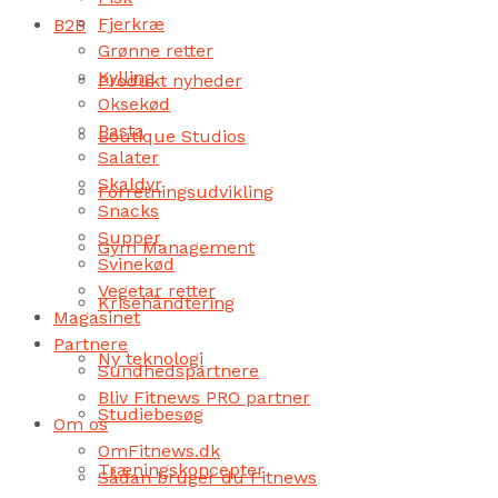
Fjerkræ
B2B
Grønne retter
Kylling
Produkt nyheder
Oksekød
Pasta
Boutique Studios
Salater
Skaldyr
Forretningsudvikling
Snacks
Supper
Gym Management
Svinekød
Vegetar retter
Krisehåndtering
Magasinet
Partnere
Ny teknologi
Sundhedspartnere
Bliv Fitnews PRO partner
Studiebesøg
Om os
OmFitnews.dk
Træningskoncepter
Sådan bruger du Fitnews