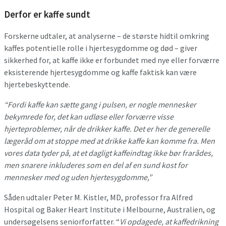
Derfor er kaffe sundt
Forskerne udtaler, at analyserne – de største hidtil omkring
kaffes potentielle rolle i hjertesygdomme og død – giver
sikkerhed for, at kaffe ikke er forbundet med nye eller forværre
eksisterende hjertesygdomme og kaffe faktisk kan være
hjertebeskyttende.
“Fordi kaffe kan sætte gang i pulsen, er nogle mennesker
bekymrede for, det kan udløse eller forværre visse
hjerteproblemer, når de drikker kaffe. Det er her de generelle
lægeråd om at stoppe med at drikke kaffe kan komme fra. Men
vores data tyder på, at et dagligt kaffeindtag ikke bør frarådes,
men snarere inkluderes som en del af en sund kost for
mennesker med og uden hjertesygdomme,”
Såden udtaler Peter M. Kistler, MD, professor fra Alfred
Hospital og Baker Heart Institute i Melbourne, Australien, og
undersøgelsens seniorforfatter. “
Vi opdagede, at kaffedrikning