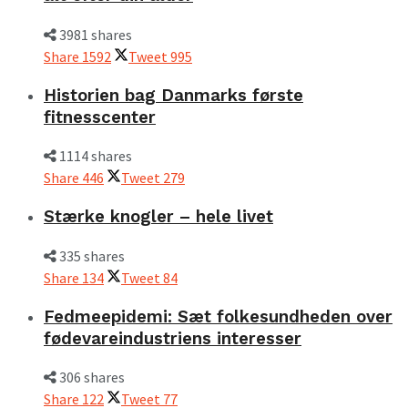
3981 shares
Share
1592
Tweet
995
Historien bag Danmarks første
fitnesscenter
1114 shares
Share
446
Tweet
279
Stærke knogler – hele livet
335 shares
Share
134
Tweet
84
Fedmeepidemi: Sæt folkesundheden over
fødevareindustriens interesser
306 shares
Share
122
Tweet
77