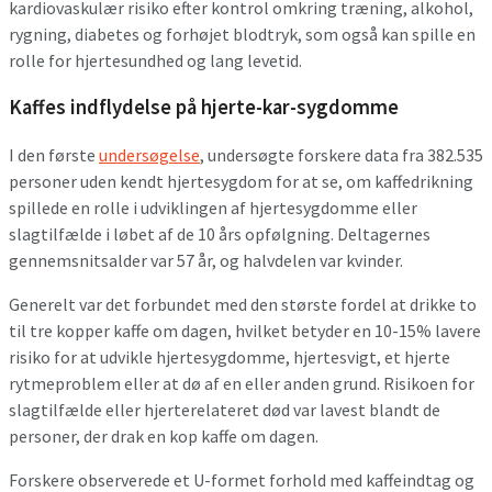
kardiovaskulær risiko efter kontrol omkring træning, alkohol,
rygning, diabetes og forhøjet blodtryk, som også kan spille en
rolle for hjertesundhed og lang levetid.
Kaffes indflydelse på hjerte-kar-sygdomme
I den første
undersøgelse
, undersøgte forskere data fra 382.535
personer uden kendt hjertesygdom for at se, om kaffedrikning
spillede en rolle i udviklingen af ​​hjertesygdomme eller
slagtilfælde i løbet af de 10 års opfølgning. Deltagernes
gennemsnitsalder var 57 år, og halvdelen var kvinder.
Generelt var det forbundet med den største fordel at drikke to
til tre kopper kaffe om dagen, hvilket betyder en 10-15% lavere
risiko for at udvikle hjertesygdomme, hjertesvigt, et hjerte
rytmeproblem eller at dø af en eller anden grund. Risikoen for
slagtilfælde eller hjerterelateret død var lavest blandt de
personer, der drak en kop kaffe om dagen.
Forskere observerede et U-formet forhold med kaffeindtag og