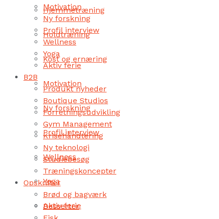
Motivation
Hjemmetræning
Ny forskning
Profil interview
Holdtræning
Wellness
Yoga
Kost og ernæring
Aktiv ferie
B2B
Motivation
Produkt nyheder
Boutique Studios
Ny forskning
Forretningsudvikling
Gym Management
Profil interview
Krisehåndtering
Ny teknologi
Wellness
Studiebesøg
Træningskoncepter
Yoga
Opskrifter
Brød og bagværk
Aktiv ferie
Desserter
Fisk