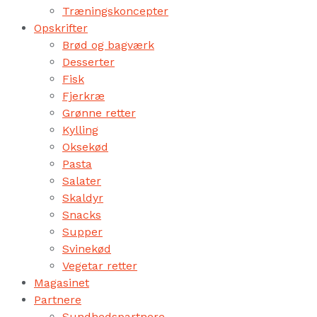
Træningskoncepter
Opskrifter
Brød og bagværk
Desserter
Fisk
Fjerkræ
Grønne retter
Kylling
Oksekød
Pasta
Salater
Skaldyr
Snacks
Supper
Svinekød
Vegetar retter
Magasinet
Partnere
Sundhedspartnere