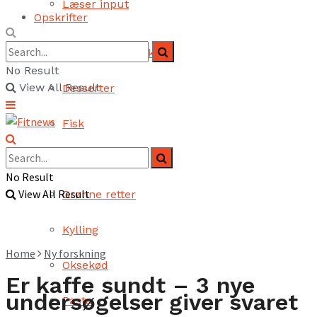
Læser input
Opskrifter
Brød og bagværk
No Result
View All Result
Desserter
Fisk
Fjerkræ
No Result
View All Result
Grønne retter
Kylling
Home
Ny forskning
Oksekød
Er kaffe sundt – 3 nye
undersøgelser giver svaret
Pasta