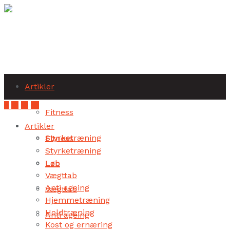
Subscribe
Artikler
Fitness
Artikler
Styrketræning
Fitness
Styrketræning
Løb
Løb
Vægttab
Anti ageing
Vægttab
Hjemmetræning
Holdtræning
Anti ageing
Kost og ernæring