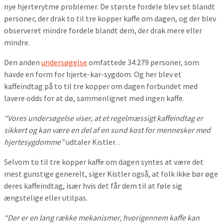
nye hjerterytme problemer. De største fordele blev set blandt
personer, der drak to til tre kopper kaffe om dagen, og der blev
observeret mindre fordele blandt dem, der drak mere eller
mindre.
Den anden
undersøgelse
omfattede 34.279 personer, som
havde en form for hjerte-kar-sygdom. Og her blev et
kaffeindtag på to til tre kopper om dagen forbundet med
lavere odds for at dø, sammenlignet med ingen kaffe.
“Vores undersøgelse viser, at et regelmæssigt kaffeindtag er
sikkert og kan være en del af en sund kost for mennesker med
hjertesygdomme”
udtaler Kistler. .
Selvom to til tre kopper kaffe om dagen syntes at være det
mest gunstige generelt, siger Kistler også, at folk ikke bør øge
deres kaffeindtag, især hvis det får dem til at føle sig
ængstelige eller utilpas.
“Der er en lang række mekanismer, hvorigennem kaffe kan