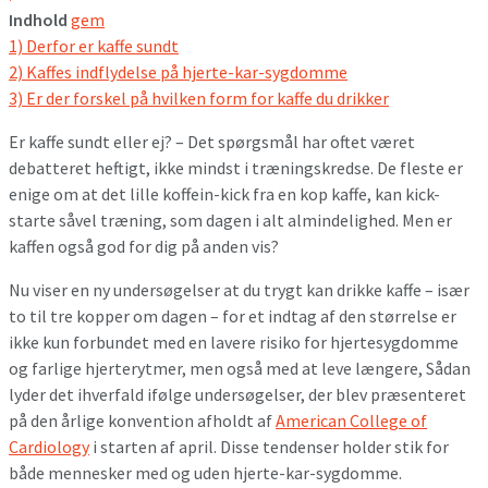
Indhold
gem
1)
Derfor er kaffe sundt
2)
Kaffes indflydelse på hjerte-kar-sygdomme
3)
Er der forskel på hvilken form for kaffe du drikker
Er kaffe sundt eller ej? – Det spørgsmål har oftet været
debatteret heftigt, ikke mindst i træningskredse. De fleste er
enige om at det lille koffein-kick fra en kop kaffe, kan kick-
starte såvel træning, som dagen i alt almindelighed. Men er
kaffen også god for dig på anden vis?
Nu viser en ny undersøgelser at du trygt kan drikke kaffe – især
to til tre kopper om dagen – for et indtag af den størrelse er
ikke kun forbundet med en lavere risiko for hjertesygdomme
og farlige hjerterytmer, men også med at leve længere, Sådan
lyder det ihverfald ifølge undersøgelser, der blev præsenteret
på den årlige konvention afholdt af
American College of
Cardiology
i starten af april. Disse tendenser holder stik for
både mennesker med og uden hjerte-kar-sygdomme.