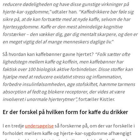
reducere dødeligheden og have disse gunstige virkninger på
hjerte-kar-sygdomme,”
udtaler han.
“Kaffedrikkere bør føle sig
sikre på, at de kan fortsætte med at nyde kaffe, selvom de har
hjertesygdomme. Kaffe er den mest almindelige kognitive
forstærker – den vækker dig, gør dig mentalt skarpere, og den er
en meget vigtig del af mange menneskers daglige liv.”
Så hvordan kan kaffebønner gavne hjertet?
“Folk sætter ofte
lighedstegn mellem kaffe og koffein, men kaffebønner har
faktisk over 100 biologisk aktive forbindelser. Disse stoffer kan
hjælpe med at reducere oxidativt stress og inflammation,
forbedre insulinfølsomheden, øge stofskiftet, hæmme tarmens
absorption af fedt og blokere receptorer, der vides at være
involveret i unormale hjerterytmer”,
fortæller Kistler.
Er der forskel på hvilken form for kaffe du drikker
I en tredje
undersøgelse
så forskerne på, om der var forskelle i
forholdet mellem kaffe og hjerte-kar-sygdomme afhængigt