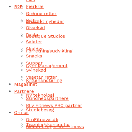
Fjerkræ
B2B
Grønne retter
Kylling
Produkt nyheder
Oksekød
Pasta
Boutique Studios
Salater
Skaldyr
Forretningsudvikling
Snacks
Supper
Gym Management
Svinekød
Vegetar retter
Krisehåndtering
Magasinet
Partnere
Ny teknologi
Sundhedspartnere
Bliv Fitnews PRO partner
Studiebesøg
Om os
OmFitnews.dk
Træningskoncepter
Sådan bruger du Fitnews