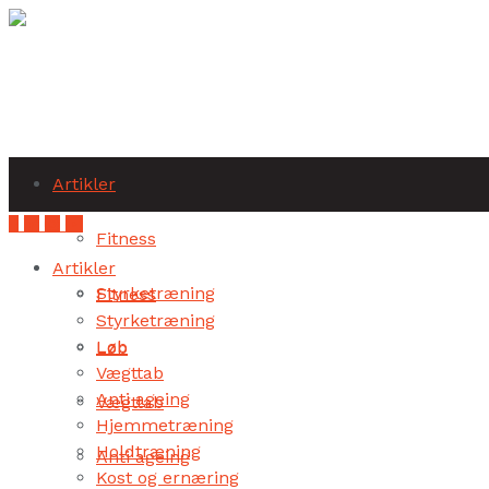
Subscribe
Artikler
Fitness
Artikler
Styrketræning
Fitness
Styrketræning
Løb
Løb
Vægttab
Anti ageing
Vægttab
Hjemmetræning
Holdtræning
Anti ageing
Kost og ernæring