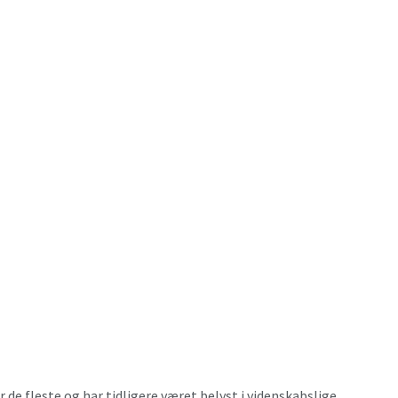
e fleste og har tidligere været belyst i videnskabslige