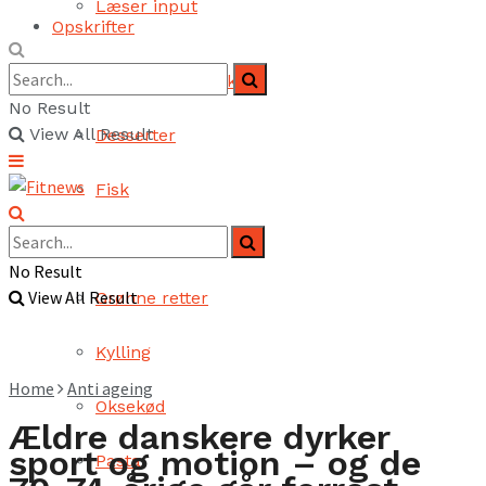
Læser input
Opskrifter
Brød og bagværk
No Result
View All Result
Desserter
Fisk
Fjerkræ
No Result
View All Result
Grønne retter
Kylling
Home
Anti ageing
Oksekød
Ældre danskere dyrker
sport og motion – og de
Pasta