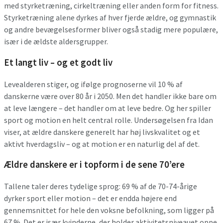
med styrketræning, cirkeltræning eller anden form for fitness.
Styrketræning alene dyrkes af hver fjerde ældre, og gymnastik
og andre bevægelsesformer bliver også stadig mere populære,
især i de ældste aldersgrupper.
Et langt liv – og et godt liv
Levealderen stiger, og ifølge prognoserne vil 10 % af
danskerne være over 80 år i 2050. Men det handler ikke bare om
at leve længere – det handler om at leve bedre. Og her spiller
sport og motion en helt central rolle. Undersøgelsen fra Idan
viser, at ældre danskere generelt har høj livskvalitet og et
aktivt hverdagsliv – og at motion er en naturlig del af det.
Ældre danskere er i topform i de sene 70’ere
Tallene taler deres tydelige sprog: 69 % af de 70-74-årige
dyrker sport eller motion – det er endda højere end
gennemsnittet for hele den voksne befolkning, som ligger på
67 %. Det er især kvinderne, der holder aktivitetsniveauet oppe,