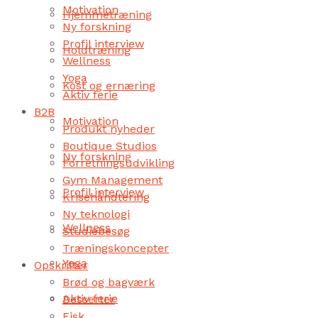
Motivation
Hjemmetræning
Ny forskning
Profil interview
Holdtræning
Wellness
Yoga
Kost og ernæring
Aktiv ferie
B2B
Motivation
Produkt nyheder
Boutique Studios
Ny forskning
Forretningsudvikling
Gym Management
Profil interview
Krisehåndtering
Ny teknologi
Wellness
Studiebesøg
Træningskoncepter
Yoga
Opskrifter
Brød og bagværk
Aktiv ferie
Desserter
Fisk