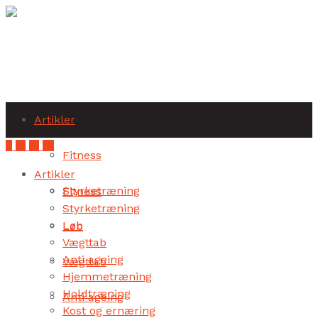
Subscribe
Artikler
Fitness
Artikler
Styrketræning
Fitness
Styrketræning
Løb
Løb
Vægttab
Anti ageing
Vægttab
Hjemmetræning
Holdtræning
Anti ageing
Kost og ernæring