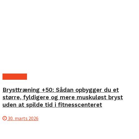
Anti ageing
Brysttræning +50: Sådan opbygger du et
større, fyldigere og mere muskuløst bryst
uden at spilde tid i fitnesscenteret
30. marts 2026