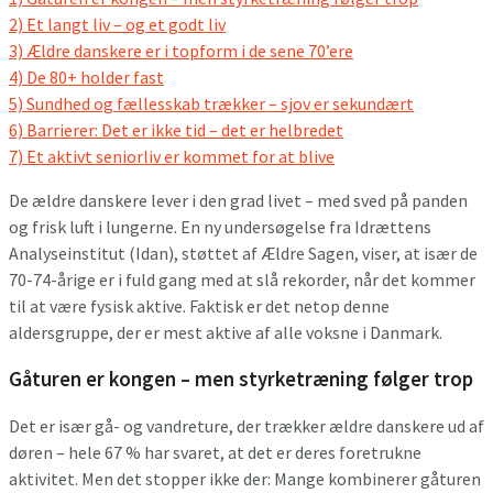
2)
Et langt liv – og et godt liv
3)
Ældre danskere er i topform i de sene 70’ere
4)
De 80+ holder fast
5)
Sundhed og fællesskab trækker – sjov er sekundært
6)
Barrierer: Det er ikke tid – det er helbredet
7)
Et aktivt seniorliv er kommet for at blive
De ældre danskere lever i den grad livet – med sved på panden
og frisk luft i lungerne. En ny undersøgelse fra Idrættens
Analyseinstitut (Idan), støttet af Ældre Sagen, viser, at især de
70-74-årige er i fuld gang med at slå rekorder, når det kommer
til at være fysisk aktive. Faktisk er det netop denne
aldersgruppe, der er mest aktive af alle voksne i Danmark.
Gåturen er kongen – men styrketræning følger trop
Det er især gå- og vandreture, der trækker ældre danskere ud af
døren – hele 67 % har svaret, at det er deres foretrukne
aktivitet. Men det stopper ikke der: Mange kombinerer gåturen