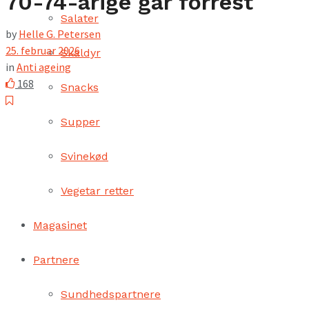
70-74-årige går forrest
Salater
by
Helle G. Petersen
25. februar 2026
Skaldyr
in
Anti ageing
168
Snacks
Supper
Svinekød
Vegetar retter
Magasinet
Partnere
Sundhedspartnere