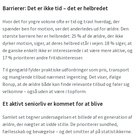
Barrierer: Det er ikke tid – det er helbredet
Hvor det for yngre voksne ofte er tid og travl hverdag, der
spænder ben for motion, ser det anderledes ud for ældre. Den
største barriere her er helbredet: 25 % af de ældre, der ikke
dyrker motion, siger, at deres helbred står i vejen. 18 % siger, at
de ganske enkelt ikke er interesserede i at være mere aktive, og
17 % prioriterer andre fritidsinteresser.
Til gengæld fylder praktiske udfordringer som pris, transport
og manglende tilbud nærmest ingenting. Det viser, ifølge
Borup, at de ældre både kan finde relevante tilbud og føler sig
velkomne – også uden at være i topform.
Et aktivt seniorliv er kommet for at blive
Samlet set tegner undersøgelsen et billede af en generation af
ældre, der nægter at sidde stille. De prioriterer sundhed,
fællesskab og bevægelse – og det smitter af på statistikkerne.