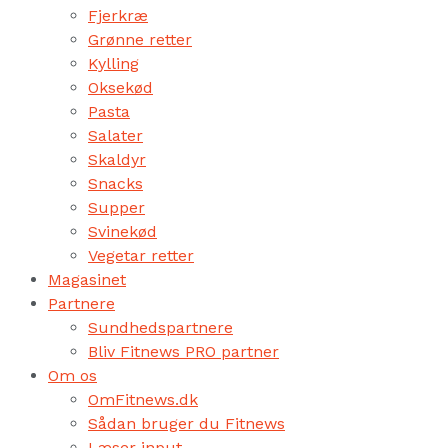
Fjerkræ
Grønne retter
Kylling
Oksekød
Pasta
Salater
Skaldyr
Snacks
Supper
Svinekød
Vegetar retter
Magasinet
Partnere
Sundhedspartnere
Bliv Fitnews PRO partner
Om os
OmFitnews.dk
Sådan bruger du Fitnews
Læser input