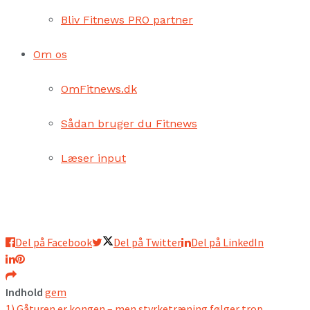
Bliv Fitnews PRO partner
Om os
OmFitnews.dk
Sådan bruger du Fitnews
Læser input
Del på Facebook
Del på Twitter
Del på LinkedIn
Indhold
gem
1)
Gåturen er kongen – men styrketræning følger trop