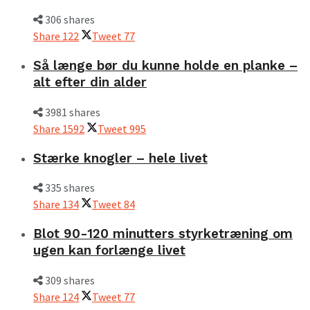
306 shares
Share
122
Tweet
77
Så længe bør du kunne holde en planke –
alt efter din alder
3981 shares
Share
1592
Tweet
995
Stærke knogler – hele livet
335 shares
Share
134
Tweet
84
Blot 90-120 minutters styrketræning om
ugen kan forlænge livet
309 shares
Share
124
Tweet
77