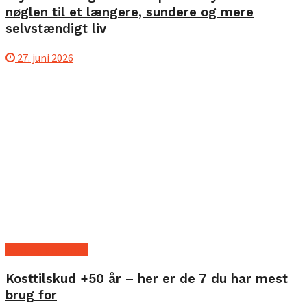
nøglen til et længere, sundere og mere
selvstændigt liv
27. juni 2026
Kost og ernæring
Kosttilskud +50 år – her er de 7 du har mest
brug for