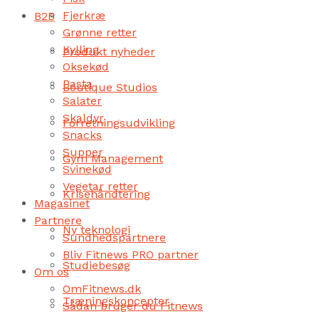
Fjerkræ
B2B
Grønne retter
Kylling
Produkt nyheder
Oksekød
Pasta
Boutique Studios
Salater
Skaldyr
Forretningsudvikling
Snacks
Supper
Gym Management
Svinekød
Vegetar retter
Krisehåndtering
Magasinet
Partnere
Ny teknologi
Sundhedspartnere
Bliv Fitnews PRO partner
Studiebesøg
Om os
OmFitnews.dk
Træningskoncepter
Sådan bruger du Fitnews