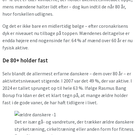
mens mændene halter lidt efter – dog kun indtil de når 80 år,
hvor forskellen udlignes.
Og det er ikke bare en midlertidig bølge – efter coronakrisens
dyk er niveauet nu tilbage på toppen. Mændenes deltagelse er
endda højere end nogensinde før: 64 % af mænd over 60 år er nu
fysisk aktive.
De 80+ holder fast
Selv blandt de allermest erfarne danskere – dem over 80 år – er
aktivitetsniveauet stigende. I 2007 var det 49 %, der var aktive. I
2024 er tallet sprunget op til hele 63 %. Ifølge Rasmus Bang
Borup fra Idan er det et klart tegn på, at mange ældre holder
fast i de gode vaner, de har haft tidligere i livet.
Det er især gå- og vandreture, der trækker ældre danske
styrketræning, cirkeltræning eller anden form for fitness.