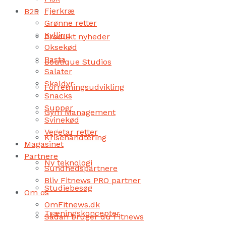
Fjerkræ
B2B
Grønne retter
Kylling
Produkt nyheder
Oksekød
Pasta
Boutique Studios
Salater
Skaldyr
Forretningsudvikling
Snacks
Supper
Gym Management
Svinekød
Vegetar retter
Krisehåndtering
Magasinet
Partnere
Ny teknologi
Sundhedspartnere
Bliv Fitnews PRO partner
Studiebesøg
Om os
OmFitnews.dk
Træningskoncepter
Sådan bruger du Fitnews