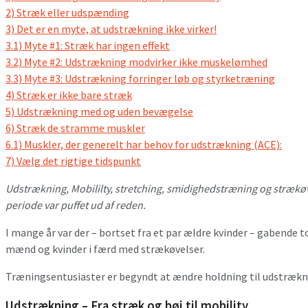
2)
Stræk eller udspænding
3)
Det er en myte, at udstrækning ikke virker!
3.1)
Myte #1: Stræk har ingen effekt
3.2)
Myte #2: Udstrækning modvirker ikke muskelømhed
3.3)
Myte #3: Udstrækning forringer løb og styrketræning
4)
Stræk er ikke bare stræk
5)
Udstrækning med og uden bevægelse
6)
Stræk de stramme muskler
6.1)
Muskler, der generelt har behov for udstrækning (ACE):
7)
Vælg det rigtige tidspunkt
Udstrækning, Mobililty, stretching, smidighedstræning og strækøve
periode var puffet ud af reden.
I mange år var der – bortset fra et par ældre kvinder – gabende t
mænd og kvinder i færd med strækøvelser.
Træningsentusiaster er begyndt at ændre holdning til udstrækni
Udstrækning – Fra stræk og bøj til mobility