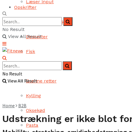
Læser input
Opskrifter
Brød og bagværk
No Result
View All Result
Desserter
Fisk
Fjerkræ
No Result
View All Result
Grønne retter
Kylling
Home
B2B
Oksekød
Udstrækning er ikke blot fo
Pasta