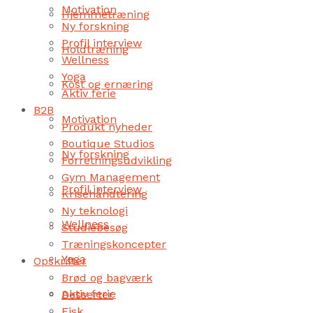
Motivation
Hjemmetræning
Ny forskning
Profil interview
Holdtræning
Wellness
Yoga
Kost og ernæring
Aktiv ferie
B2B
Motivation
Produkt nyheder
Boutique Studios
Ny forskning
Forretningsudvikling
Gym Management
Profil interview
Krisehåndtering
Ny teknologi
Wellness
Studiebesøg
Træningskoncepter
Yoga
Opskrifter
Brød og bagværk
Aktiv ferie
Desserter
Fisk