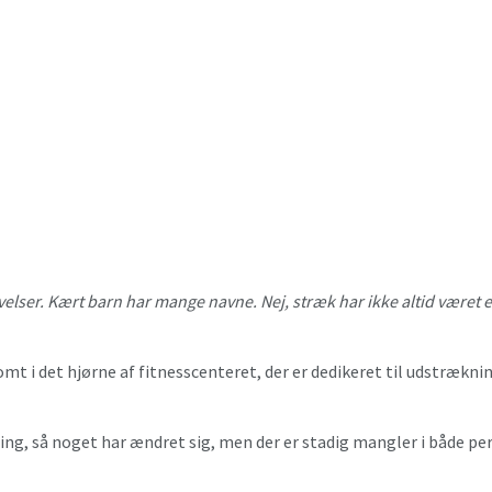
lser. Kært barn har mange navne. Nej, stræk har ikke altid været et
omt i det hjørne af fitnesscenteret, der er dedikeret til udstrækni
ng, så noget har ændret sig, men der er stadig mangler i både p