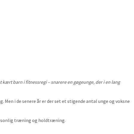
 kært barn i fitnessregi – snarere en gøgeunge, der i en lang
ng. Men i de senere år er der set et stigende antal unge og voksne
ersonlig træning og holdtræning.