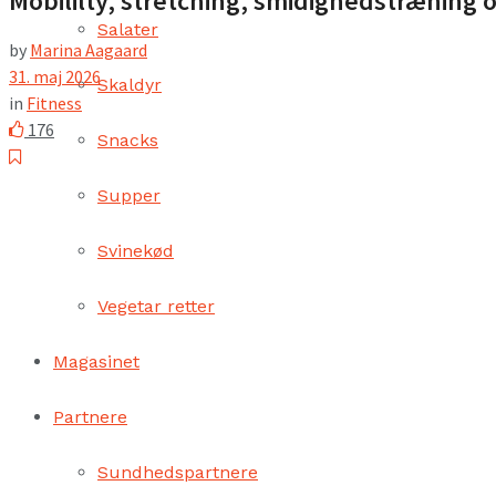
Mobililty, stretching, smidighedstræning 
Salater
by
Marina Aagaard
31. maj 2026
Skaldyr
in
Fitness
176
Snacks
Supper
Svinekød
Vegetar retter
Magasinet
Partnere
Sundhedspartnere