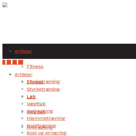
Subscribe
Artikler
Fitness
Artikler
Styrketræning
Fitness
Styrketræning
Løb
Løb
Vægttab
Anti ageing
Vægttab
Hjemmetræning
Holdtræning
Anti ageing
Kost og ernæring