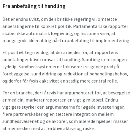
Fra anbefaling til handling
Det er endnu uvist, om den britiske regering vil omsætte
anbefalingerne til konkret politik. Parlamentariske rapporter
skaber ikke automatisk lovgivning, og historien viser, at
mange gode idéer aldrig når fra anbefaling til implementering.
Et positivt tegn er dog, at der arbejdes for, at rapportens
anbefalinger bliver omsat til handling. Samtidig er retningen
tydelig: Sundhedssystemerne fokuserer i stigende grad på
forebyggelse, sund aldring og reduktion af behandlingsbehov,
og derfor får fysisk aktivitet en stadig mere central rolle.
For en branche, der i årevis har argumenteret for, at bevægelse
er medicin, markerer rapporten en vigtig milepæl. Endnu
vigtigere styrker den argumenterne for øgede investeringer,
flere partnerskaber og en tættere integration mellem
sundhedsvæsenet og de aktører, som allerede hjælper masser
af mennesker med at forblive aktive og raske.