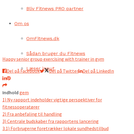
Bliv Fitnews PRO partner
Om os
OmFitnews.dk
Sådan bruger du Fitnews
Happy senior group exercising with trainer in gym
Læser input
Del på Facebook
Del på Twitter
Del på LinkedIn
Indhold
gem
1)
Ny rapport indeholder vigtige perspektiver for
fitnessoperatører
2)
Fra anbefaling til handling
3)
Centrale budskaber fra rapportens lancering
3.1)
Forbrugerne foretrækker lokale sundhedstilbud