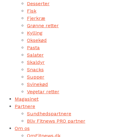
Desserter
Fisk
Fjerkræ
Grønne retter
Kylling
Oksekød
Pasta
Salater
Skaldyr
Snacks
Supper
Svinekød
Vegetar retter
Magasinet
Partnere
Sundhedspartnere
Bliv Fitnews PRO partner
Om os
OmFitnews.dk