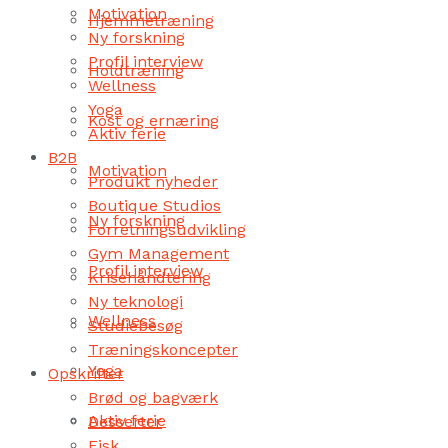
Motivation
Hjemmetræning
Ny forskning
Profil interview
Holdtræning
Wellness
Yoga
Kost og ernæring
Aktiv ferie
B2B
Motivation
Produkt nyheder
Boutique Studios
Ny forskning
Forretningsudvikling
Gym Management
Profil interview
Krisehåndtering
Ny teknologi
Wellness
Studiebesøg
Træningskoncepter
Yoga
Opskrifter
Brød og bagværk
Aktiv ferie
Desserter
Fisk