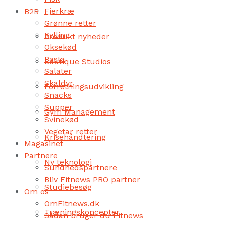
Fjerkræ
B2B
Grønne retter
Kylling
Produkt nyheder
Oksekød
Pasta
Boutique Studios
Salater
Skaldyr
Forretningsudvikling
Snacks
Supper
Gym Management
Svinekød
Vegetar retter
Krisehåndtering
Magasinet
Partnere
Ny teknologi
Sundhedspartnere
Bliv Fitnews PRO partner
Studiebesøg
Om os
OmFitnews.dk
Træningskoncepter
Sådan bruger du Fitnews