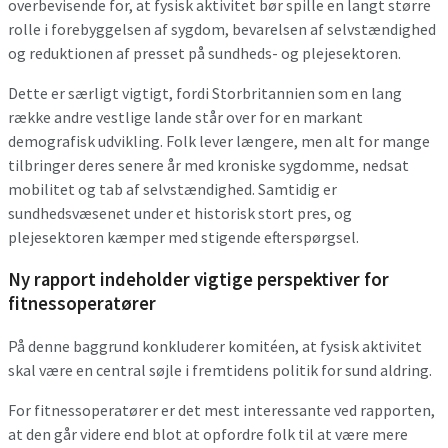
overbevisende for, at fysisk aktivitet bør spille en langt større
rolle i forebyggelsen af sygdom, bevarelsen af selvstændighed
og reduktionen af presset på sundheds- og plejesektoren.
Dette er særligt vigtigt, fordi Storbritannien som en lang
række andre vestlige lande står over for en markant
demografisk udvikling. Folk lever længere, men alt for mange
tilbringer deres senere år med kroniske sygdomme, nedsat
mobilitet og tab af selvstændighed. Samtidig er
sundhedsvæsenet under et historisk stort pres, og
plejesektoren kæmper med stigende efterspørgsel.
Ny rapport indeholder vigtige perspektiver for
fitnessoperatører
På denne baggrund konkluderer komitéen, at fysisk aktivitet
skal være en central søjle i fremtidens politik for sund aldring.
For fitnessoperatører er det mest interessante ved rapporten,
at den går videre end blot at opfordre folk til at være mere