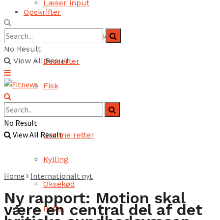
Læser input
Opskrifter
Brød og bagværk
No Result
View All Result
Desserter
Fisk
Fjerkræ
No Result
View All Result
Grønne retter
Kylling
Home
Internationalt nyt
Oksekød
Ny rapport: Motion skal
være en central del af det
Pasta