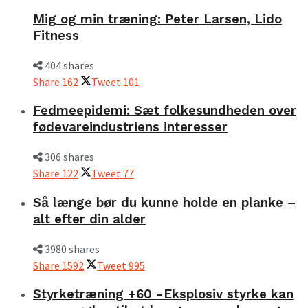
Mig og min træning: Peter Larsen, Lido
Fitness
404 shares
Share
162
Tweet
101
Fedmeepidemi: Sæt folkesundheden over
fødevareindustriens interesser
306 shares
Share
122
Tweet
77
Så længe bør du kunne holde en planke –
alt efter din alder
3980 shares
Share
1592
Tweet
995
Styrketræning +60 -Eksplosiv styrke kan