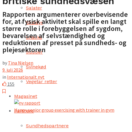
britiske sundhedsvæsen
Salater
Rapporten argumenterer overbevisende
for, at fysisk aktivitet skal spille en langt
Skaldyr
større rolle i forebyggelsen af sygdom,
bevarelsen af selvstændighed og
Snacks
reduktionen af presset på sundheds- og
plejesektoren
Supper
by
Tina Nielsen
Svinekød
9. juli 2026
in
Internationalt nyt
Vegetar retter
155
Magasinet
Happy senior group exercising with trainer in gym
Partnere
Sundhedspartnere