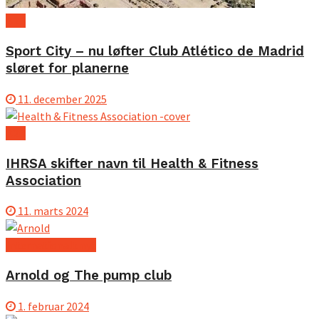
B2B
Sport City – nu løfter Club Atlético de Madrid
sløret for planerne
11. december 2025
B2B
IHRSA skifter navn til Health & Fitness
Association
11. marts 2024
Internationalt nyt
Arnold og The pump club
1. februar 2024