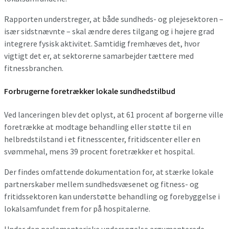
Rapporten understreger, at både sundheds- og plejesektoren –
især sidstnævnte – skal ændre deres tilgang og i højere grad
integrere fysisk aktivitet. Samtidig fremhæves det, hvor
vigtigt det er, at sektorerne samarbejder tættere med
fitnessbranchen.
Forbrugerne foretrækker lokale sundhedstilbud
Ved lanceringen blev det oplyst, at 61 procent af borgerne ville
foretrække at modtage behandling eller støtte til en
helbredstilstand i et fitnesscenter, fritidscenter eller en
svømmehal, mens 39 procent foretrækker et hospital.
Der findes omfattende dokumentation for, at stærke lokale
partnerskaber mellem sundhedsvæsenet og fitness- og
fritidssektoren kan understøtte behandling og forebyggelse i
lokalsamfundet frem for på hospitalerne.
Under den parlamentariske undersøgelse argumenterede