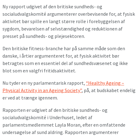
Ny rapport udgivet af den britiske sundheds- og
socialudvalgskomité argumenterer overbevisende for, at fysisk
aktivitet bør spille en langt større rolle i forebyggelsen af
sygdom, bevarelsen af selvstændighed og reduktionen af
presset på sundheds- og plejesektoren.
Den britiske fitness-branche har på samme måde som den
danske, i årtier argumenteret for, at fysisk aktivitet bør
betragtes som en essentiel del af sundhedsvæsenet og ikke
blot som en valgfri fritidsaktivitet.
Nu tyder en ny parlamentarisk rapport,
“Healthy Ageing –
Physical Activity in an Ageing Society”
, på, at budskabet endelig
er ved at trænge igennem.
Rapporten er udgivet af den britiske sundheds- og
socialudvalgskomité i Underhuset, ledet af
parlamentsmedlemmet Layla Moran, efter en omfattende
undersøgelse af sund aldring. Rapporten argumenterer