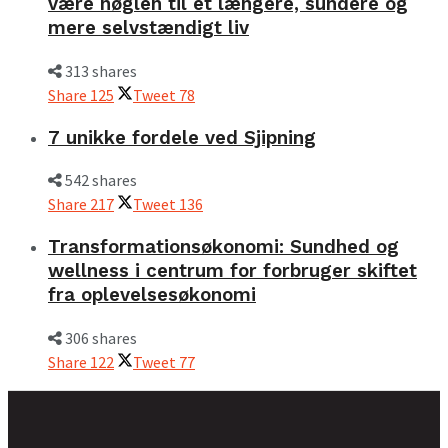
være nøglen til et længere, sundere og
mere selvstændigt liv
313 shares
Share
125
Tweet
78
7 unikke fordele ved Sjipning
542 shares
Share
217
Tweet
136
Transformationsøkonomi: Sundhed og
wellness i centrum for forbruger skiftet
fra oplevelsesøkonomi
306 shares
Share
122
Tweet
77