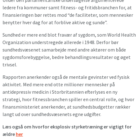
ledere fra kommuner samt fitness- og fritidsbranchen for, at
finansieringen bør rettes mod “de faciliteter, som mennesker
benytter hver dag for at forblive aktive og sunde”.
Sundhed er mere end blot fravær af sygdom, som World Health
Organization understregede allerede i 1948. Derfor bør
sundhedsvæsenet samarbejde med andre aktører om både
sygdomsforebyggelse, bedre behandlingsresultater og øget
trivsel.
Rapporten anerkender også de mentale gevinster ved fysisk
aktivitet. Med mere end otte millioner mennesker på
antidepressiv medicin i Storbritannien efterlyses en ny
strategi, hvor fitnessbranchen spiller en central rolle, og hvor
finansministeriet anerkender, at sundhedsbudgetter rækker
langt ud over sundhedsvæsenets egne udgifter.
Læs også om hvorfor eksplosiv styrketræning er vigtigt for
ældre
her