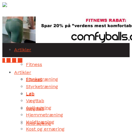
Subscribe
Artikler
Fitness
Artikler
Styrketræning
Fitness
Styrketræning
Løb
Løb
Vægttab
Anti ageing
Vægttab
Hjemmetræning
Holdtræning
Anti ageing
Kost og ernæring