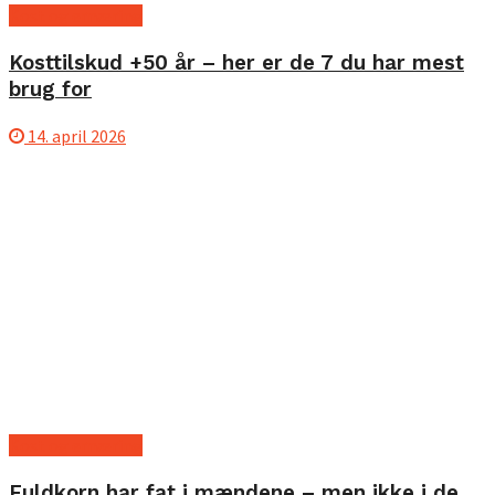
Kost og ernæring
Kosttilskud +50 år – her er de 7 du har mest
brug for
14. april 2026
Kost og ernæring
Fuldkorn har fat i mændene – men ikke i de