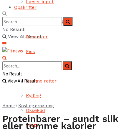
Læser input
Opskrifter
Brød og bagværk
No Result
View All Result
Desserter
Fisk
Fjerkræ
No Result
View All Result
Grønne retter
Kylling
Home
Kost og ernæring
Oksekød
Proteinbarer – sundt slik
eller tomme kalorier
Pasta