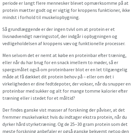
periode er langt flere mennesker blevet opmærksomme på at
protein mætter godt og er vigtig for kroppens funktioner, ikke
mindst i forhold til muskelopbygning.
Så grundlæggende er der ingen tvivl om at protein er et
livsnødvendigt næringsstof, der indgår i opbygningen og
vedligeholdelsen af kroppens væv og funktionelle processer.
Men selvom det er nemt at købe en proteinbar efter træning,
eller når du har brug for en snack imellem to møder, så er
spørgsmålet også om proteinbarer blot er en let tilgængelig
måde at få dækket dit protein behov på – eller om det i
virkeligheden er dine fedtdepoter, der vokser, når du snupper en
proteinbar med sukker og alt for mange tomme kalorier efter
træning eller i stedet for et måltid?
Der findes ganske vist masser af forskning der påviser, at det
fremmer muskelvækst hvis du indtager ekstra protein, når du
dyrker hård styrketræning. Og de 25–30 gram protein som det
meste forskning anbefaler er også ganske bekvemt netop den