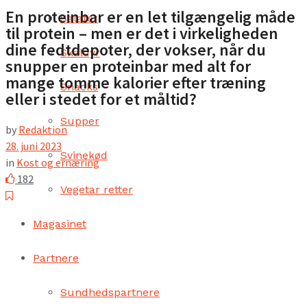
En proteinbar er en let tilgængelig måde
Salater
til protein – men er det i virkeligheden
dine fedtdepoter, der vokser, når du
Skaldyr
snupper en proteinbar med alt for
mange tomme kalorier efter træning
Snacks
eller i stedet for et måltid?
Supper
by
Redaktion
28. juni 2023
Svinekød
in
Kost og ernæring
182
Vegetar retter
Magasinet
Partnere
Sundhedspartnere