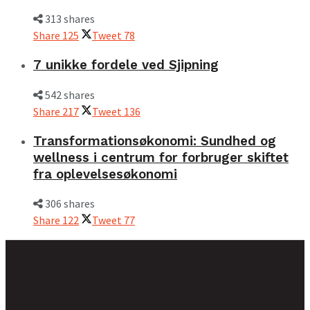
313 shares
Share
125
Tweet
78
7 unikke fordele ved Sjipning
542 shares
Share
217
Tweet
136
Transformationsøkonomi: Sundhed og
wellness i centrum for forbruger skiftet
fra oplevelsesøkonomi
306 shares
Share
122
Tweet
77