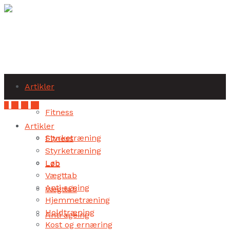
Subscribe
Artikler
Fitness
Artikler
Styrketræning
Fitness
Styrketræning
Løb
Løb
Vægttab
Anti ageing
Vægttab
Hjemmetræning
Holdtræning
Anti ageing
Kost og ernæring