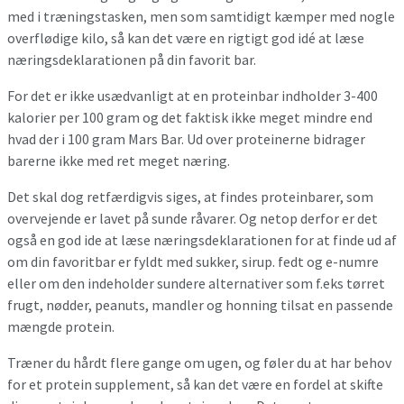
med i træningstasken, men som samtidigt kæmper med nogle
overflødige kilo, så kan det være en rigtigt god idé at læse
næringsdeklarationen på din favorit bar.
For det er ikke usædvanligt at en proteinbar indholder 3-400
kalorier per 100 gram og det faktisk ikke meget mindre end
hvad der i 100 gram Mars Bar. Ud over proteinerne bidrager
barerne ikke med ret meget næring.
Det skal dog retfærdigvis siges, at findes proteinbarer, som
overvejende er lavet på sunde råvarer. Og netop derfor er det
også en god ide at læse næringsdeklarationen for at finde ud af
om din favoritbar er fyldt med sukker, sirup. fedt og e-numre
eller om den indeholder sundere alternativer som f.eks tørret
frugt, nødder, peanuts, mandler og honning tilsat en passende
mængde protein.
Træner du hårdt flere gange om ugen, og føler du at har behov
for et protein supplement, så kan det være en fordel at skifte