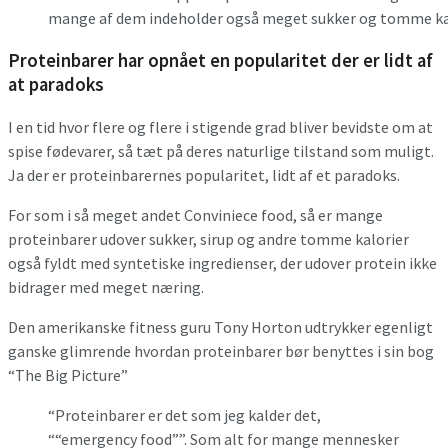
mange af dem indeholder også meget sukker og tomme kal
Proteinbarer har opnået en popularitet der er lidt af
at paradoks
I en tid hvor flere og flere i stigende grad bliver bevidste om at
spise fødevarer, så tæt på deres naturlige tilstand som muligt.
Ja der er proteinbarernes popularitet, lidt af et paradoks.
For som i så meget andet Conviniece food, så er mange
proteinbarer udover sukker, sirup og andre tomme kalorier
også fyldt med syntetiske ingredienser, der udover protein ikke
bidrager med meget næring.
Den amerikanske fitness guru Tony Horton udtrykker egenligt
ganske glimrende hvordan proteinbarer bør benyttes i sin bog
“The Big Picture”
“Proteinbarer er det som jeg kalder det,
““emergency food””. Som alt for mange mennesker