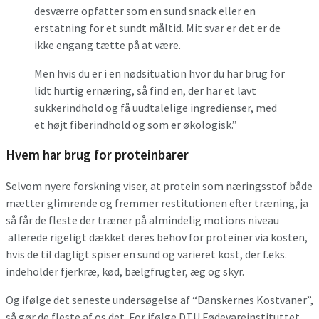
desværre opfatter som en sund snack eller en
erstatning for et sundt måltid. Mit svar er det er de
ikke engang tætte på at være.
Men hvis du er i en nødsituation hvor du har brug for
lidt hurtig ernæring, så find en, der har et lavt
sukkerindhold og få uudtalelige ingredienser, med
et højt fiberindhold og som er økologisk.”
Hvem har brug for proteinbarer
Selvom nyere forskning viser, at protein som næringsstof både
mætter glimrende og fremmer restitutionen efter træning, ja
så får de fleste der træner på almindelig motions niveau
allerede rigeligt dækket deres behov for proteiner via kosten,
hvis de til dagligt spiser en sund og varieret kost, der f.eks.
indeholder fjerkræ, kød, bælgfrugter, æg og skyr.
Og ifølge det seneste undersøgelse af “Danskernes Kostvaner”,
så gør de fleste af os det. For ifølge DTU Fødevareinstituttet,