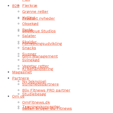
Fjerkræ
B2B
Grønne retter
Kylling
Produkt nyheder
Oksekød
Pasta
Boutique Studios
Salater
Skaldyr
Forretningsudvikling
Snacks
Supper
Gym Management
Svinekød
Vegetar retter
Krisehåndtering
Magasinet
Partnere
Ny teknologi
Sundhedspartnere
Bliv Fitnews PRO partner
Studiebesøg
Om os
OmFitnews.dk
Træningskoncepter
Sådan bruger du Fitnews