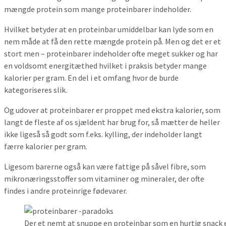
mængde protein som mange proteinbarer indeholder.
Hvilket betyder at en proteinbar umiddelbar kan lyde som en
nem måde at få den rette mængde protein på. Men og det er et
stort men – proteinbarer indeholder ofte meget sukker og har
en voldsomt energitæthed hvilket i praksis betyder mange
kalorier per gram. En del i et omfang hvor de burde
kategoriseres slik.
Og udover at proteinbarer er proppet med ekstra kalorier, som
langt de fleste af os sjældent har brug for, så mætter de heller
ikke ligeså så godt som f.eks. kylling, der indeholder langt
færre kalorier per gram.
Ligesom barerne også kan være fattige på såvel fibre, som
mikronæringsstoffer som vitaminer og mineraler, der ofte
findes i andre proteinrige fødevarer.
Der et nemt at snuppe en proteinbar som en hurtig snack ef