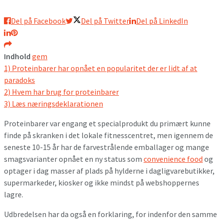
Del på Facebook
Del på Twitter
Del på LinkedIn
Indhold
gem
1)
Proteinbarer har opnået en popularitet der er lidt af at
paradoks
2)
Hvem har brug for proteinbarer
3)
Læs næringsdeklarationen
Proteinbarer var engang et specialprodukt du primært kunne
finde på skranken i det lokale fitnesscentret, men igennem de
seneste 10-15 år har de farvestrålende emballager og mange
smagsvarianter opnået en ny status som
convenience food
og
optager i dag masser af plads på hylderne i dagligvarebutikker,
supermarkeder, kiosker og ikke mindst på webshoppernes
lagre.
Udbredelsen har da også en forklaring, for indenfor den samme