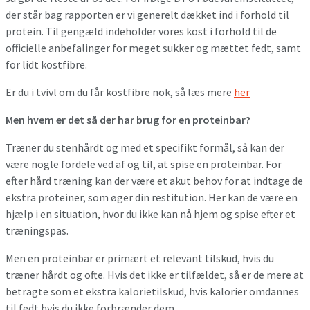
der står bag rapporten er vi generelt dækket ind i forhold til
protein. Til gengæld indeholder vores kost i forhold til de
officielle anbefalinger for meget sukker og mættet fedt, samt
for lidt kostfibre.
Er du i tvivl om du får kostfibre nok, så læs mere
her
Men hvem er det så der har brug for en proteinbar?
Træner du stenhårdt og med et specifikt formål, så kan der
være nogle fordele ved af og til, at spise en proteinbar. For
efter hård træning kan der være et akut behov for at indtage de
ekstra proteiner, som øger din restitution. Her kan de være en
hjælp i en situation, hvor du ikke kan nå hjem og spise efter et
træningspas.
Men en proteinbar er primært et relevant tilskud, hvis du
træner hårdt og ofte. Hvis det ikke er tilfældet, så er de mere at
betragte som et ekstra kalorietilskud, hvis kalorier omdannes
til fedt hvis du ikke forbrænder dem.