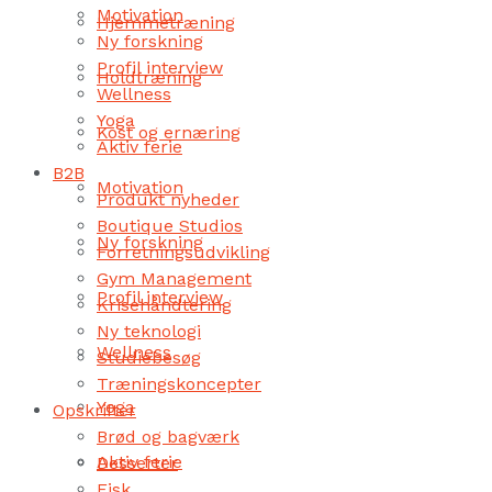
Motivation
Hjemmetræning
Ny forskning
Profil interview
Holdtræning
Wellness
Yoga
Kost og ernæring
Aktiv ferie
B2B
Motivation
Produkt nyheder
Boutique Studios
Ny forskning
Forretningsudvikling
Gym Management
Profil interview
Krisehåndtering
Ny teknologi
Wellness
Studiebesøg
Træningskoncepter
Yoga
Opskrifter
Brød og bagværk
Aktiv ferie
Desserter
Fisk