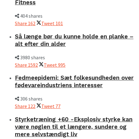
Fitness
404 shares
Share
162
Tweet
101
Så længe bør du kunne holde en planke –
alt efter din alder
3980 shares
Share
1592
Tweet
995
Fedmeepidemi: Sæt folkesundheden over
fødevareindustriens interesser
306 shares
Share
122
Tweet
77
Styrketræning +60 -Eksplosiv styrke kan
være nøglen til et længere, sundere og
mere selvstændigt liv