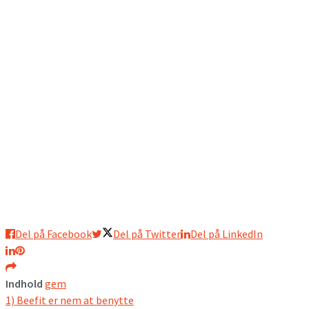
Del på Facebook
Del på Twitter
Del på LinkedIn
Indhold
gem
1)
Beefit er nem at benytte