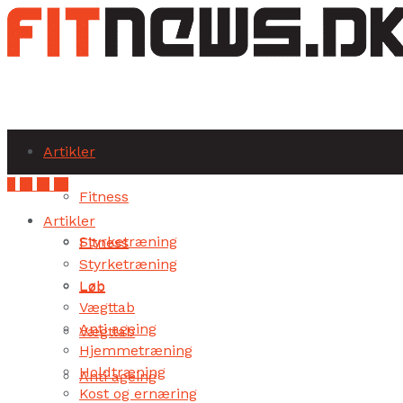
Subscribe
Artikler
Fitness
Artikler
Styrketræning
Fitness
Styrketræning
Løb
Løb
Vægttab
Anti ageing
Vægttab
Hjemmetræning
Holdtræning
Anti ageing
Kost og ernæring