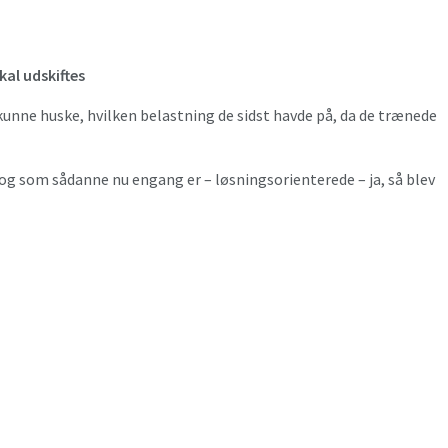
al udskiftes
e kunne huske, hvilken belastning de sidst havde på, da de trænede
g som sådanne nu engang er – løsnings­orienterede – ja, så blev