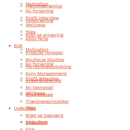
Motivation
Hjemmetræning
Ny forskning
Profil interview
Holdtræning
Wellness
Yoga
Kost og ernæring
Aktiv ferie
B2B
Motivation
Produkt nyheder
Boutique Studios
Ny forskning
Forretningsudvikling
Gym Management
Profil interview
Krisehåndtering
Ny teknologi
Wellness
Studiebesøg
Træningskoncepter
Yoga
Opskrifter
Brød og bagværk
Aktiv ferie
Desserter
Fisk