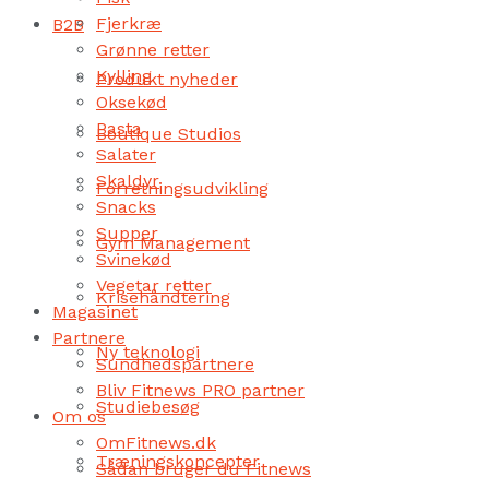
Fjerkræ
B2B
Grønne retter
Kylling
Produkt nyheder
Oksekød
Pasta
Boutique Studios
Salater
Skaldyr
Forretningsudvikling
Snacks
Supper
Gym Management
Svinekød
Vegetar retter
Krisehåndtering
Magasinet
Partnere
Ny teknologi
Sundhedspartnere
Bliv Fitnews PRO partner
Studiebesøg
Om os
OmFitnews.dk
Træningskoncepter
Sådan bruger du Fitnews