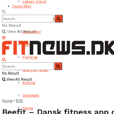
Læser input
Opskrifter
Brød og bagværk
No Result
View All Result
Desserter
Fisk
Fjerkræ
Grønne retter
No Result
View All Result
Kylling
Oksekød
Home
B2B
Pasta
Beefit – Dansk fitness app