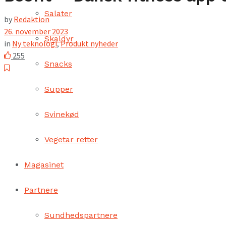
Salater
by
Redaktion
26. november 2023
Skaldyr
in
Ny teknologi
,
Produkt nyheder
255
Snacks
Supper
Svinekød
Vegetar retter
Magasinet
Partnere
Sundhedspartnere