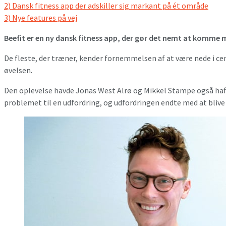
2)
Dansk fitness app der adskiller sig markant på ét område
3)
Nye features på vej
Beefit er en ny dansk fitness app, der gør det nemt at komme 
De fleste, der træner, kender fornemmel­sen af at være nede i cen
øvelsen.
Den oplevelse havde Jonas West Alrø og Mikkel Stampe også haft 
problemet til en udfordring, og udfordringen endte med at blive 