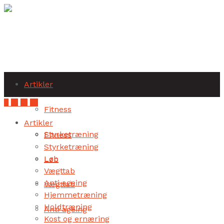
Subscribe
Artikler
Fitness
Artikler
Styrketræning
Fitness
Styrketræning
Løb
Løb
Vægttab
Anti ageing
Vægttab
Hjemmetræning
Holdtræning
Anti ageing
Kost og ernæring