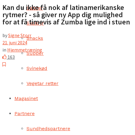
Kan du ikke få nok af latinamerikanske
Salater
rytmer? - så giver ny App dig mulighed
for at få timevis af Zumba lige ind i stuen
Skaldyr
by
Signe Storr
Snacks
21. juni 2024
in
Hjemmetræning
Supper
163
Svinekød
Vegetar retter
Magasinet
Partnere
Sundhedspartnere