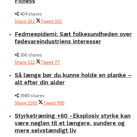
Fitness
404 shares
Share
162
Tweet
101
Fedmeepidemi: Sæt folkesundheden over
fødevareindustriens interesser
306 shares
Share
122
Tweet
77
Så længe bør du kunne holde en planke –
alt efter din alder
3980 shares
Share
1592
Tweet
995
Styrketræning +60 -Eksplosiv styrke kan
være nøglen til et længere, sundere og
mere selvstændigt liv