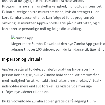
leveret af de dygtigste instruktører fra hele verden.
Programmerne er af forskellig varighed, indhold og intensitet.
Fx kan du vælge en tre minutters video, hvis du trænger til en
kort Zumba-pause, eller du kan følge et fuldt program på
omkring 50 minutter. App’en holder styr på din aktivitet, og du
kan oprette personlige mål og følge din udvikling.
Meget mere Zumba: Download den nye Zumba App gratis og fi
adgang til over 100 videoer, som du kan danse til, lige når d
In-person og Virtual+
App’en består af to dele: Zumba Virtual+ og In-person. In-
person lader dig se, hvilke Zumba hold der er i dit nærområde
med mulighed for at kontakte instruktørerne direkte. Virtual+
indeholder mere end 100 forskellige videoer, og hver uge
tilføjes nye videoer til app’en.
Du kan downloade Zumba app’en gratis og få adgang til In-