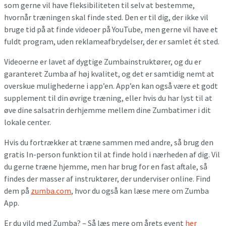
som gerne vil have fleksibiliteten til selv at bestemme,
hvornår træningen skal finde sted. Den er til dig, der ikke vil
bruge tid på at finde videoer på YouTube, men gerne vil have et
fuldt program, uden reklameafbrydelser, der er samlet ét sted.
Videoerne er lavet af dygtige Zumbainstruktører, og du er
garanteret Zumba af høj kvalitet, og det er samtidig nemt at
overskue mulighederne i app’en. App’en kan også være et godt
supplement til din øvrige træning, eller hvis du har lyst til at
øve dine salsatrin derhjemme mellem dine Zumbatimer i dit
lokale center.
Hvis du fortrækker at træne sammen med andre, så brug den
gratis In-person funktion til at finde hold i nærheden af dig. Vil
du gerne træne hjemme, men har brug for en fast aftale, så
findes der masser af instruktører, der underviser online. Find
dem på
zumba.com
, hvor du også kan læse mere om Zumba
App.
Er du vild med Zumba? – Så læs mere om årets event
her