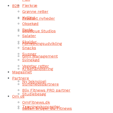
Fjerkræ
B2B
Grønne retter
Kylling
Produkt nyheder
Oksekød
Pasta
Boutique Studios
Salater
Skaldyr
Forretningsudvikling
Snacks
Supper
Gym Management
Svinekød
Vegetar retter
Krisehåndtering
Magasinet
Partnere
Ny teknologi
Sundhedspartnere
Bliv Fitnews PRO partner
Studiebesøg
Om os
OmFitnews.dk
Træningskoncepter
Sådan bruger du Fitnews