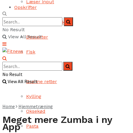
Læser input
Opskrifter
Brød og bagværk
No Result
View All Result
Desserter
Fisk
Fjerkræ
No Result
View All Result
Grønne retter
Kylling
Home
Hjemmetræning
Oksekød
Meget mere Zumba i ny
App
Pasta