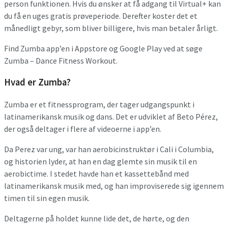
person funktionen. Hvis du ønsker at få adgang til Virtual+ kan
du få en uges gratis prøveperiode. Derefter koster det et
månedligt gebyr, som bliver billigere, hvis man betaler årligt.
Find Zumba app’en i Appstore og Google Play ved at søge
Zumba – Dance Fitness Workout.
Hvad er Zumba?
Zumba er et fitnessprogram, der tager udgangspunkt i
latinamerikansk musik og dans. Det er udviklet af Beto Pérez,
der også deltager i flere af videoerne i app’en.
Da Perez var ung, var han aerobicinstruktør i Cali i Columbia,
og historien lyder, at han en dag glemte sin musik til en
aerobictime. I stedet havde han et kassettebånd med
latinamerikansk musik med, og han improviserede sig igennem
timen til sin egen musik.
Deltagerne på holdet kunne lide det, de hørte, og den