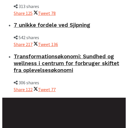
313 shares
Share
125
Tweet
78
7 unikke fordele ved Sjipning
542 shares
Share
217
Tweet
136
Transformationsøkonomi: Sundhed og
wellness i centrum for forbruger skiftet
fra oplevelsesøkonomi
306 shares
Share
122
Tweet
77