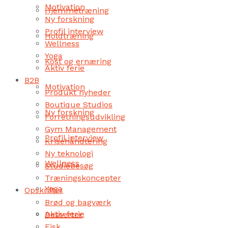
Motivation
Hjemmetræning
Ny forskning
Profil interview
Holdtræning
Wellness
Yoga
Kost og ernæring
Aktiv ferie
B2B
Motivation
Produkt nyheder
Boutique Studios
Ny forskning
Forretningsudvikling
Gym Management
Profil interview
Krisehåndtering
Ny teknologi
Wellness
Studiebesøg
Træningskoncepter
Yoga
Opskrifter
Brød og bagværk
Aktiv ferie
Desserter
Fisk