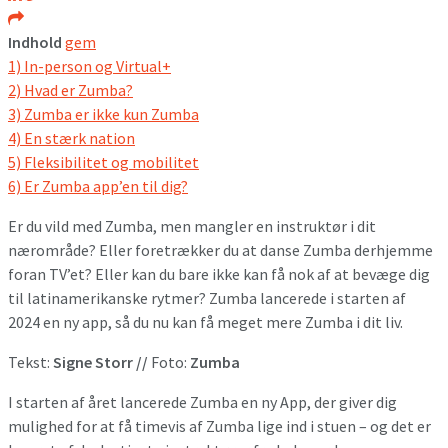
Indhold
gem
1)
In-person og Virtual+
2)
Hvad er Zumba?
3)
Zumba er ikke kun Zumba
4)
En stærk nation
5)
Fleksibilitet og mobilitet
6)
Er Zumba app’en til dig?
Er du vild med Zumba, men mangler en instruktør i dit
nærområde? Eller foretrækker du at danse Zumba derhjemme
foran TV’et? Eller kan du bare ikke kan få nok af at bevæge dig
til latinamerikanske rytmer? Zumba lancerede i starten af
2024 en ny app, så du nu kan få meget mere Zumba i dit liv.
Tekst:
Signe Storr //
Foto:
Zumba
I starten af året lancerede Zumba en ny App, der giver dig
mulighed for at få timevis af Zumba lige ind i stuen – og det er