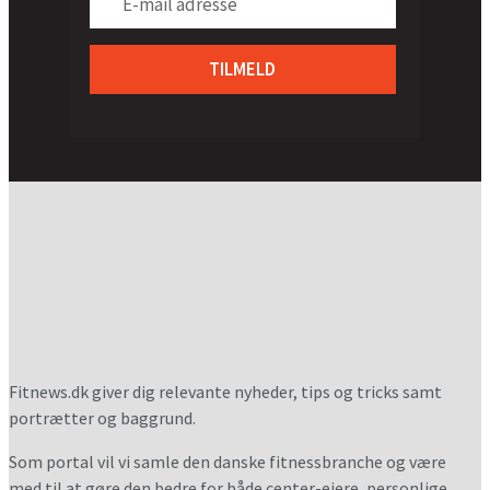
TILMELD
Fitnews.dk giver dig relevante nyheder, tips og tricks samt
portrætter og baggrund.
Som portal vil vi samle den danske fitnessbranche og være
med til at gøre den bedre for både center-ejere, personlige