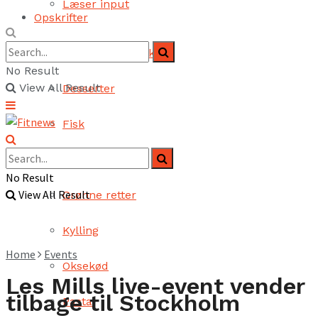
Læser input
Opskrifter
Brød og bagværk
No Result
View All Result
Desserter
Fisk
Fjerkræ
No Result
View All Result
Grønne retter
Kylling
Home
Events
Oksekød
Les Mills live-event vender
tilbage til Stockholm
Pasta