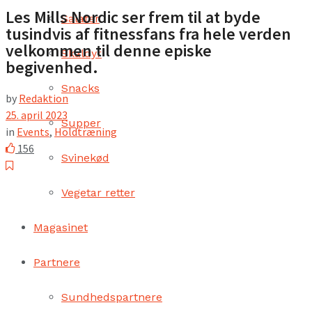
Les Mills Nordic ser frem til at byde
Salater
tusindvis af fitnessfans fra hele verden
velkommen til denne episke
Skaldyr
begivenhed.
Snacks
by
Redaktion
25. april 2023
Supper
in
Events
,
Holdtræning
156
Svinekød
Vegetar retter
Magasinet
Partnere
Sundhedspartnere