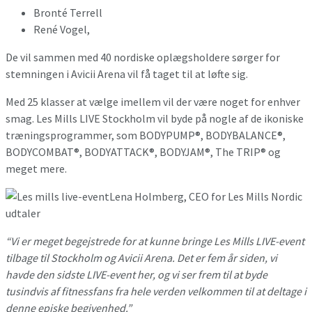
Bronté Terrell
René Vogel,
De vil sammen med 40 nordiske oplægsholdere sørger for
stemningen i Avicii Arena vil få taget til at løfte sig.
Med 25 klasser at vælge imellem vil der være noget for enhver
smag. Les Mills LIVE Stockholm vil byde på nogle af de ikoniske
træningsprogrammer, som BODYPUMP®, BODYBALANCE®,
BODYCOMBAT®, BODYATTACK®, BODYJAM®, The TRIP® og
meget mere.
Lena Holmberg, CEO for Les Mills Nordic
udtaler
“Vi er meget begejstrede for at kunne bringe Les Mills LIVE-event
tilbage til Stockholm og Avicii Arena. Det er fem år siden, vi
havde den sidste LIVE-event her, og vi ser frem til at byde
tusindvis af fitnessfans fra hele verden velkommen til at deltage i
denne episke begivenhed.”