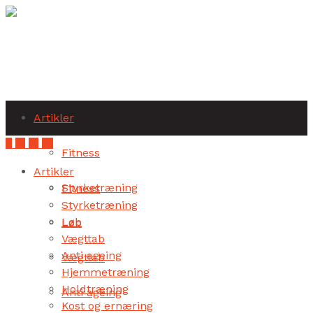
Subscribe
Artikler
Fitness
Artikler
Styrketræning
Fitness
Styrketræning
Løb
Løb
Vægttab
Anti ageing
Vægttab
Hjemmetræning
Holdtræning
Anti ageing
Kost og ernæring