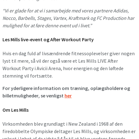
“Vi er glade for at vi i samarbejde med vores partnere Adidas,
Nocco, Barbells, Stages, Vartex, Kraftmark og FC Production har
mulighed for at føre denne event ud i livet.”
Les Mills live-event og After Workout Party
Hvis en dag fuld af livsændrende fitnessoplevelser giver nogen
lyst til mere, så vil der også være et Les Mills LIVE After
Workout Party i Avicii Arena, hvor energien og den løftede
stemning vil fortsætte.
For yderligere information om træning, oplægsholdere og
billetmuligheder, se venligst
her
Om Les Mills
Virksomheden blev grundlagt i New Zealand i 1968 af den
firedobbelte Olympiske deltager Les Mills, og virksomheden er
vokset i løbet af de sidste 54 år til at blive verdens førende