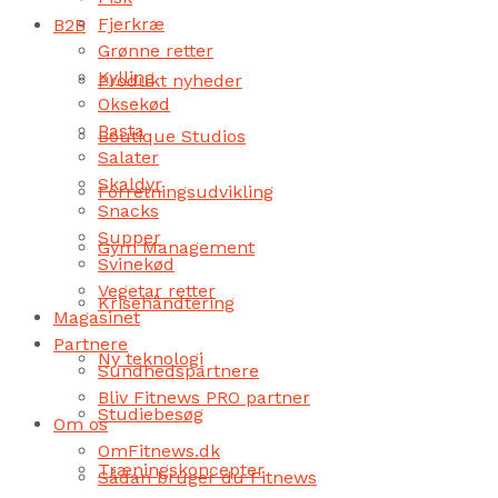
Fjerkræ
B2B
Grønne retter
Kylling
Produkt nyheder
Oksekød
Pasta
Boutique Studios
Salater
Skaldyr
Forretningsudvikling
Snacks
Supper
Gym Management
Svinekød
Vegetar retter
Krisehåndtering
Magasinet
Partnere
Ny teknologi
Sundhedspartnere
Bliv Fitnews PRO partner
Studiebesøg
Om os
OmFitnews.dk
Træningskoncepter
Sådan bruger du Fitnews