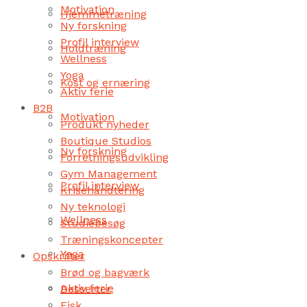
Motivation
Hjemmetræning
Ny forskning
Profil interview
Holdtræning
Wellness
Yoga
Kost og ernæring
Aktiv ferie
B2B
Motivation
Produkt nyheder
Boutique Studios
Ny forskning
Forretningsudvikling
Gym Management
Profil interview
Krisehåndtering
Ny teknologi
Wellness
Studiebesøg
Træningskoncepter
Yoga
Opskrifter
Brød og bagværk
Aktiv ferie
Desserter
Fisk