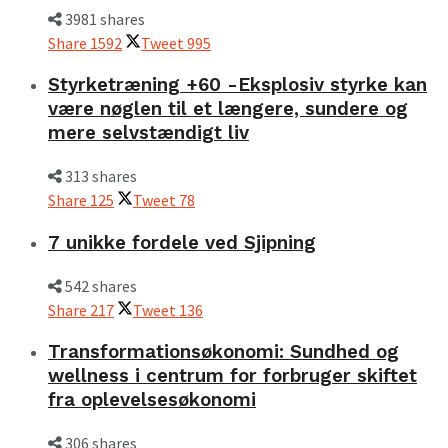
3981 shares
Share
1592
Tweet
995
Styrketræning +60 -Eksplosiv styrke kan
være nøglen til et længere, sundere og
mere selvstændigt liv
313 shares
Share
125
Tweet
78
7 unikke fordele ved Sjipning
542 shares
Share
217
Tweet
136
Transformationsøkonomi: Sundhed og
wellness i centrum for forbruger skiftet
fra oplevelsesøkonomi
306 shares