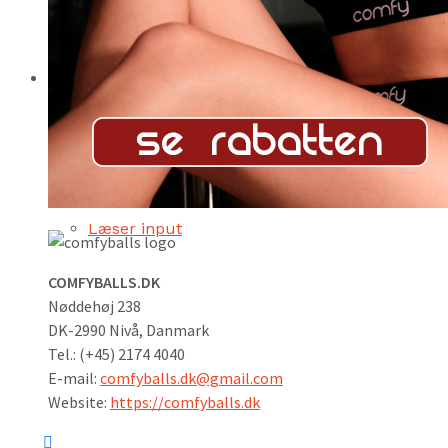
Bliv Fitnews PRO partner
Om os
OmFitnews.dk
Sådan bruger du Fitnews
Læser input
COMFYBALLS.DK
Nøddehøj 238
DK-2990 Nivå, Danmark
Tel.: (+45) 2174 4040
E-mail:
comfyballs.dk@gmail.com
Website:
https://comfyballs.dk