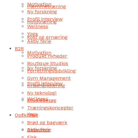
Motivation
Hjemmetræning
Ny forskning
Profil interview
Holdtræning
Wellness
Yoga
Kost og ernæring
Aktiv ferie
B2B
Motivation
Produkt nyheder
Boutique Studios
Ny forskning
Forretningsudvikling
Gym Management
Profil interview
Krisehåndtering
Ny teknologi
Wellness
Studiebesøg
Træningskoncepter
Yoga
Opskrifter
Brød og bagværk
Aktiv ferie
Desserter
Fisk