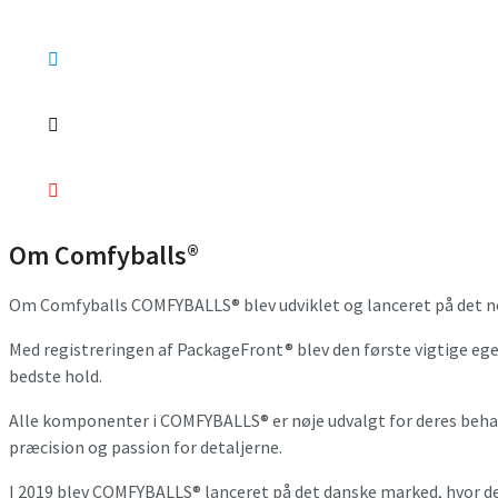
Om Comfyballs®
Om Comfyballs COMFYBALLS® blev udviklet og lanceret på det nor
Med registreringen af PackageFront® blev den første vigtige e
bedste hold.
Alle komponenter i COMFYBALLS® er nøje udvalgt for deres behag
præcision og passion for detaljerne.
I 2019 blev COMFYBALLS® lanceret på det danske marked, hvor de 