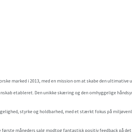
ske marked i 2013, med en mission om at skabe den ultimative un
genskab etableret. Den unikke skæring og den omhyggelige håndsyn
elighed, styrke og holdbarhed, med et stærkt fokus på miljøvenli
første måneders salg modtog fantastisk positiv feedback på det op