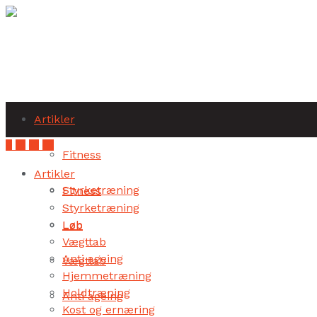
Subscribe
Artikler
Fitness
Artikler
Styrketræning
Fitness
Styrketræning
Løb
Løb
Vægttab
Anti ageing
Vægttab
Hjemmetræning
Holdtræning
Anti ageing
Kost og ernæring