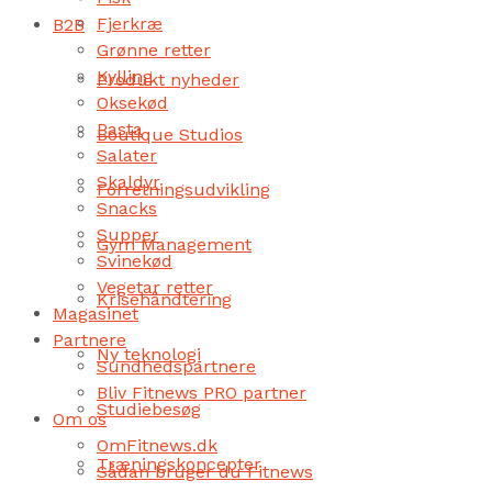
Fjerkræ
B2B
Grønne retter
Kylling
Produkt nyheder
Oksekød
Pasta
Boutique Studios
Salater
Skaldyr
Forretningsudvikling
Snacks
Supper
Gym Management
Svinekød
Vegetar retter
Krisehåndtering
Magasinet
Partnere
Ny teknologi
Sundhedspartnere
Bliv Fitnews PRO partner
Studiebesøg
Om os
OmFitnews.dk
Træningskoncepter
Sådan bruger du Fitnews