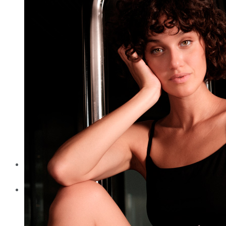
Salater
Skaldyr
Snacks
Supper
Svinekød
Vegetar retter
Magasinet
Partnere
Sundhedspartnere