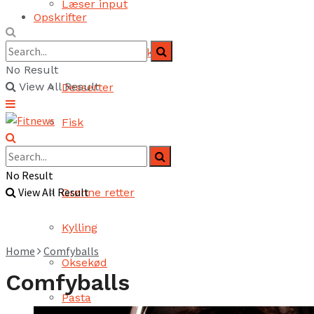
Læser input
Opskrifter
Brød og bagværk
No Result
View All Result
Desserter
Fisk
Fjerkræ
No Result
View All Result
Grønne retter
Kylling
Home
Comfyballs
Oksekød
Comfyballs
Pasta