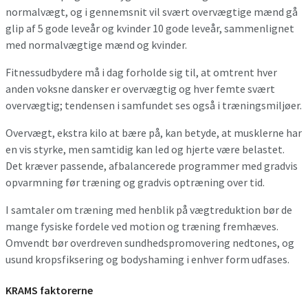
normalvægt, og i gennemsnit vil svært overvægtige mænd gå
glip af 5 gode leveår og kvinder 10 gode leveår, sammenlignet
med normalvægtige mænd og kvinder.
Fitnessudbydere må i dag forholde sig til, at omtrent hver
anden voksne dansker er overvægtig og hver femte svært
overvægtig; tendensen i samfundet ses også i træningsmiljøer.
Overvægt, ekstra kilo at bære på, kan betyde, at musklerne har
en vis styrke, men samtidig kan led og hjerte være belastet.
Det kræver passende, afbalancerede programmer med gradvis
opvarmning før træning og gradvis optræning over tid.
I samtaler om træning med henblik på vægtreduktion bør de
mange fysiske fordele ved motion og træning fremhæves.
Omvendt bør overdreven sundhedspromovering nedtones, og
usund kropsfiksering og bodyshaming i enhver form udfases.
KRAMS faktorerne