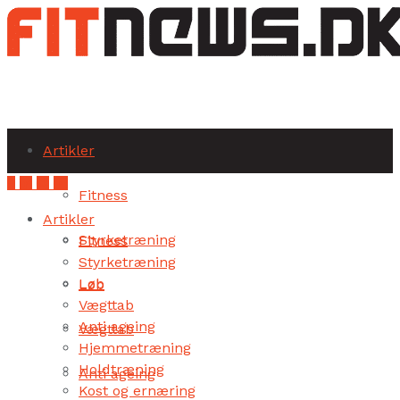
Subscribe
Artikler
Fitness
Artikler
Styrketræning
Fitness
Styrketræning
Løb
Løb
Vægttab
Anti ageing
Vægttab
Hjemmetræning
Holdtræning
Anti ageing
Kost og ernæring