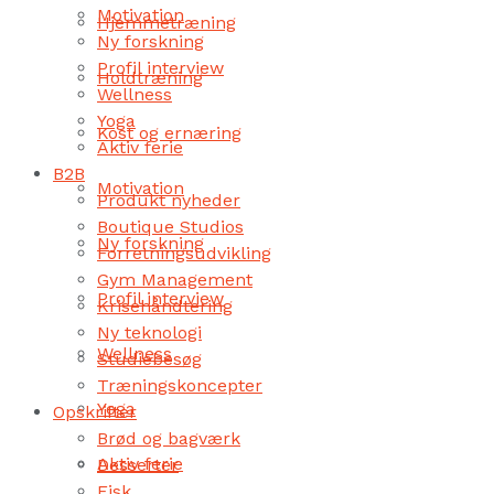
Motivation
Hjemmetræning
Ny forskning
Profil interview
Holdtræning
Wellness
Yoga
Kost og ernæring
Aktiv ferie
B2B
Motivation
Produkt nyheder
Boutique Studios
Ny forskning
Forretningsudvikling
Gym Management
Profil interview
Krisehåndtering
Ny teknologi
Wellness
Studiebesøg
Træningskoncepter
Yoga
Opskrifter
Brød og bagværk
Aktiv ferie
Desserter
Fisk