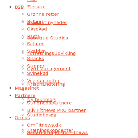
Fjerkræ
B2B
Grønne retter
Kylling
Produkt nyheder
Oksekød
Pasta
Boutique Studios
Salater
Skaldyr
Forretningsudvikling
Snacks
Supper
Gym Management
Svinekød
Vegetar retter
Krisehåndtering
Magasinet
Partnere
Ny teknologi
Sundhedspartnere
Bliv Fitnews PRO partner
Studiebesøg
Om os
OmFitnews.dk
Træningskoncepter
Sådan bruger du Fitnews