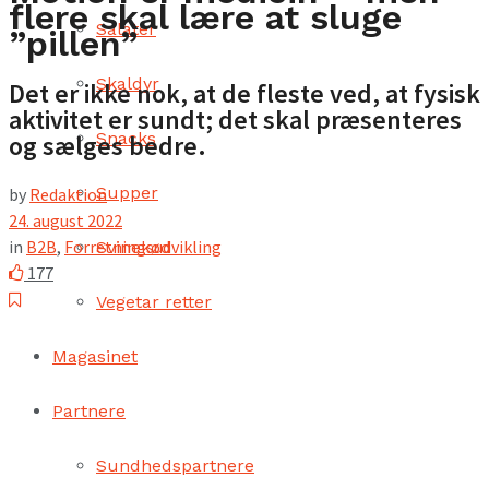
flere skal lære at sluge
Salater
”pillen”
Skaldyr
Det er ikke nok, at de fleste ved, at fysisk
aktivitet er sundt; det skal præsenteres
Snacks
og sælges bedre.
Supper
by
Redaktion
24. august 2022
in
B2B
,
Forretningsudvikling
Svinekød
177
Vegetar retter
Magasinet
Partnere
Sundhedspartnere