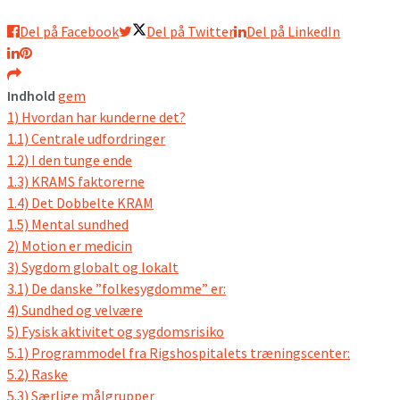
Del på Facebook
Del på Twitter
Del på LinkedIn
Indhold
gem
1)
Hvordan har kunderne det?
1.1)
Centrale udfordringer
1.2)
I den tunge ende
1.3)
KRAMS faktorerne
1.4)
Det Dobbelte KRAM
1.5)
Mental sundhed
2)
Motion er medicin
3)
Sygdom globalt og lokalt
3.1)
De danske ”folkesygdomme” er:
4)
Sundhed og velvære
5)
Fysisk aktivitet og sygdomsrisiko
5.1)
Programmodel fra Rigshospitalets træningscenter:
5.2)
Raske
5.3)
Særlige målgrupper