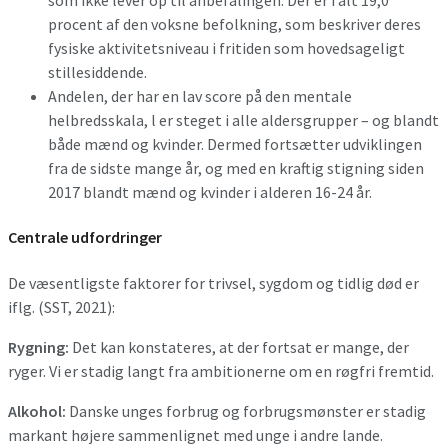
som ikke lever op til anbefalingen. Der er i alt 19,0
procent af den voksne befolkning, som beskriver deres
fysiske aktivitetsniveau i fritiden som hovedsageligt
stillesiddende.
Andelen, der har en lav score på den mentale
helbredsskala, l er steget i alle aldersgrupper – og blandt
både mænd og kvinder. Dermed fortsætter udviklingen
fra de sidste mange år, og med en kraftig stigning siden
2017 blandt mænd og kvinder i alderen 16-24 år.
Centrale udfordringer
De væsentligste faktorer for trivsel, sygdom og tidlig død er
iflg. (SST, 2021):
Rygning:
Det kan konstateres, at der fortsat er mange, der
ryger. Vi er stadig langt fra ambitionerne om en røgfri fremtid.
Alkohol:
Danske unges forbrug og forbrugsmønster er stadig
markant højere sammenlignet med unge i andre lande.