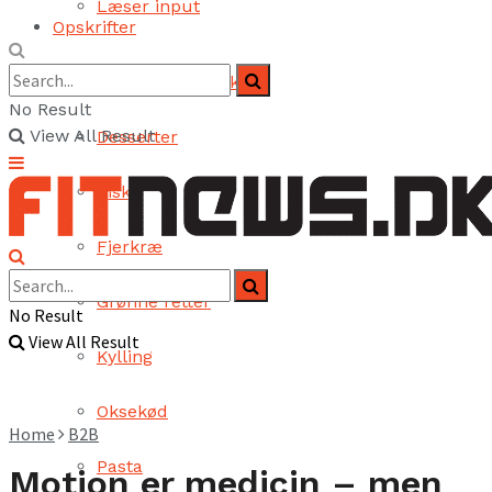
Læser input
Opskrifter
Brød og bagværk
No Result
View All Result
Desserter
Fisk
Fjerkræ
Grønne retter
No Result
View All Result
Kylling
Oksekød
Home
B2B
Pasta
Motion er medicin – men