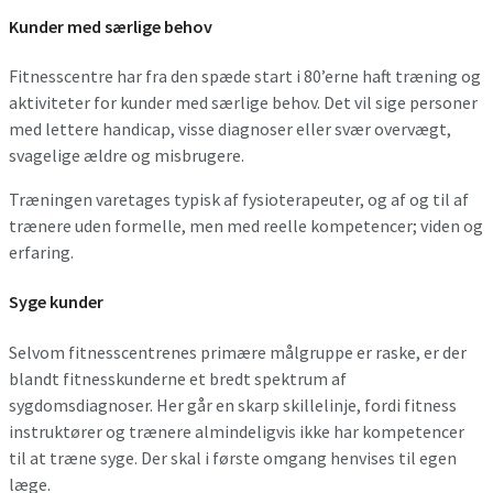
Kunder med særlige behov
Fitnesscentre har fra den spæde start i 80’erne haft træning og
aktiviteter for kunder med særlige behov. Det vil sige personer
med lettere handicap, visse diagnoser eller svær overvægt,
svagelige ældre og misbrugere.
Træningen varetages typisk af fysioterapeuter, og af og til af
trænere uden formelle, men med reelle kompetencer; viden og
erfaring.
Syge kunder
Selvom fitnesscentrenes primære målgruppe er raske, er der
blandt fitnesskunderne et bredt spektrum af
sygdomsdiagnoser. Her går en skarp skillelinje, fordi fitness
instruktører og trænere almindeligvis ikke har kompetencer
til at træne syge. Der skal i første omgang henvises til egen
læge.