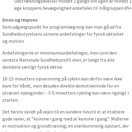
Udstrækningsøvelser mindst 2 gange om ugen af mindst 10 
øge kroppens bevægelighed anbefales til målgruppen 65+ 
Dosis og respons
Som udgangspunkt for programlægning kan man gå ud fra
Sundhedsstyrelsens almene anbefalinger for fysisk aktivitet
og motion.
Anbefalingerne er minimumsanbefalinger, men som den
seneste Nationale Sundhedsprofil viser, er langt fra alle
danskere særligt fysisk aktive.
10-15 minutters opvarmning på cyklen kan derfor være ikke
bare for hårdt, men desuden direkte demotiverende for en
utrænet nybegynder – 3-5 minutters cykling kan være rigeligt i
starten.
Det første skridt på vejen til en sundere livsstil er at etablere
gode vaner, at ”komme i gang med at komme i gang”: Midlerne
er motivation og grundtræning; en overkommelig opstart, der