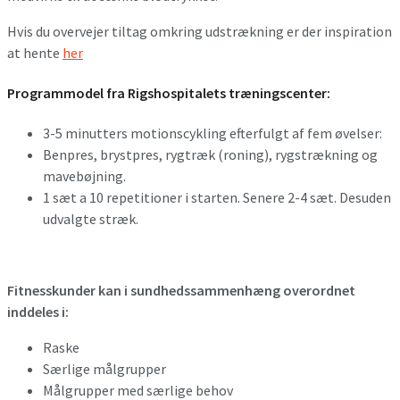
Hvis du overvejer tiltag omkring udstrækning er der inspiration
at hente
her
Programmodel fra Rigshospitalets træningscenter:
3-5 minutters motionscykling efterfulgt af fem øvelser:
Benpres, brystpres, rygtræk (roning), rygstrækning og
mavebøjning.
1 sæt a 10 repetitioner i starten. Senere 2-4 sæt. Desuden
udvalgte stræk.
Fitnesskunder kan i sundhedssammenhæng overordnet
inddeles i:
Raske
Særlige målgrupper
Målgrupper med særlige behov