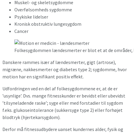
Muskel- og skeletsygdomme
Overfølsomheds sygdomme
Psykiske lidelser
Kronisk obstruktiv lungesygdom
Cancer
Folkesygdommen lændesmerter er blot et at de områder, hv
Danskere rammes især af lændesmerter, gigt (artrose),
migræne, nakkesmerter og diabetes type 2; sygdomme, hvor
motion har en signifikant positiv effekt.
Udfordringen ved en del af folkesygdommene er, at de er
’usynlige’. Dvs. mange fitnesskunder er bevidst eller ubevidst
’tilsyneladende raske’; syge eller med forstadier til sygdom
f.eks. glukoseintolerance (sukkersyge type 2) eller forhøjet
blodtryk (hjertekarsygdom).
Derfor må fitnessudbydere uanset kundernes alder, fysik og