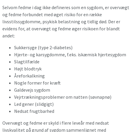
Selvom fedme i dag ikke defineres som en sygdom, er overvægt
og fedme forbundet med øget risiko for en række
livsstilssygdomme, psykisk belastning og tidlig død. Der er
evidens for, at overvægt og fedme øger risikoen for blandt
andet:
Sukkersyge (type 2-diabetes)
Hjerte- og karsygdomme, f.eks. iskæmisk hjertesygdom
Slagtilfælde
Højt blodtryk
Åreforkalkning
Nogle former for kræft
Galdevejs sygdom
Vejrtrækningsproblemer om natten (søvnapnø)
Led gener (slidgigt)
Nedsat frugtbarhed
Overvægt og fedme er skyld i flere leveår med nedsat
livskvalitet på grund af sygdom sammenlignet med