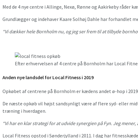
Med de 4 nye centre i Allinge, Nexø, Rønne og Aakirkeby råder kæ
Grundlægger og indehaver Kaare Solhøj Dahle har forhandlet med
“Vi dækker hele Bornholm nu, og jeg ser frem til at tilbyde bornho
Efter erhvervelsen af 4 centre på Bornholm har Local Fitne
Anden nye landsdel for Local Fitness i 2019
Opkøbet af centrene på Bornholm er kædens andet ø-hop i 2019. I
De næste opkøb vil højst sandsynligt være af flere syd- eller 
træning i hverdagen.
“Vi har en klar strategi for at udvide synergien på Fyn. Jeg mener,
Local Fitness opstod i Sønderjylland i 2011. I dag har fitnesskæ