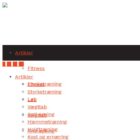
Subscribe
Artikler
Fitness
Artikler
Styrketræning
Fitness
Styrketræning
Løb
Løb
Vægttab
Anti ageing
Vægttab
Hjemmetræning
Holdtræning
Anti ageing
Kost og ernæring