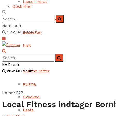
Læser input
Opskrifter
Brød og bagværk
No Result
View All Result
Desserter
Fisk
Fjerkræ
No Result
View All Result
Grønne retter
Kylling
Home
B2B
Oksekød
Local Fitness indtager Bor
Pasta