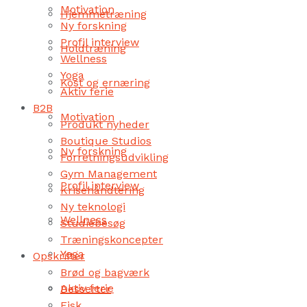
Motivation
Hjemmetræning
Ny forskning
Profil interview
Holdtræning
Wellness
Yoga
Kost og ernæring
Aktiv ferie
B2B
Motivation
Produkt nyheder
Boutique Studios
Ny forskning
Forretningsudvikling
Gym Management
Profil interview
Krisehåndtering
Ny teknologi
Wellness
Studiebesøg
Træningskoncepter
Yoga
Opskrifter
Brød og bagværk
Aktiv ferie
Desserter
Fisk