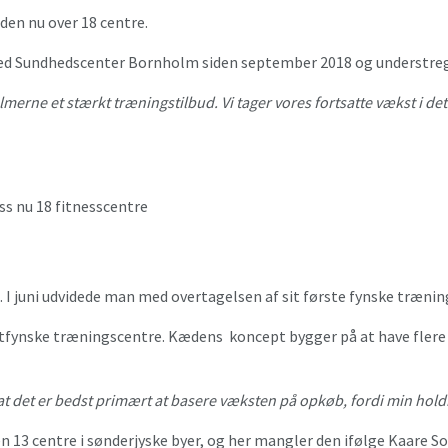
den nu over 18 centre.
 Sundhedscenter Bornholm siden september 2018 og understreger, a
lmerne et stærkt træningstilbud. Vi tager vores fortsatte vækst i de
ss nu 18 fitnesscentre
 juni udvidede man med overtagelsen af sit første fynske træning
midtfynske træningscentre. Kædens koncept bygger på at have fler
 at det er bedst primært at basere væksten på opkøb, fordi min holdn
den 13 centre i sønderjyske byer, og her mangler den ifølge Kaare 