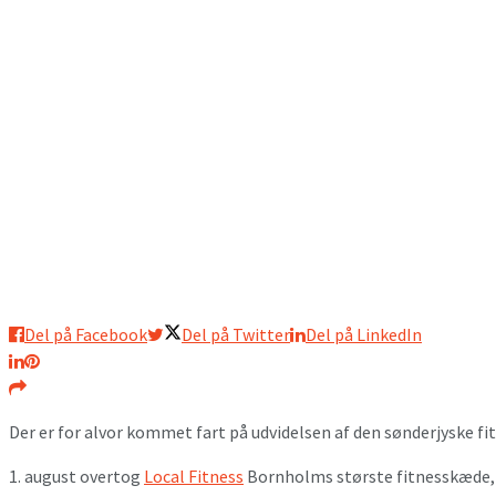
Del på Facebook
Del på Twitter
Del på LinkedIn
Der er for alvor kommet fart på udvidelsen af den sønderjyske fi
1. august overtog
Local Fitness
Bornholms største fitnesskæde,