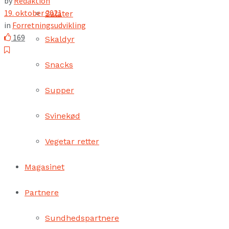
by
Redaktion
19. oktober 2021
Salater
in
Forretningsudvikling
169
Skaldyr
Snacks
Supper
Svinekød
Vegetar retter
Magasinet
Partnere
Sundhedspartnere