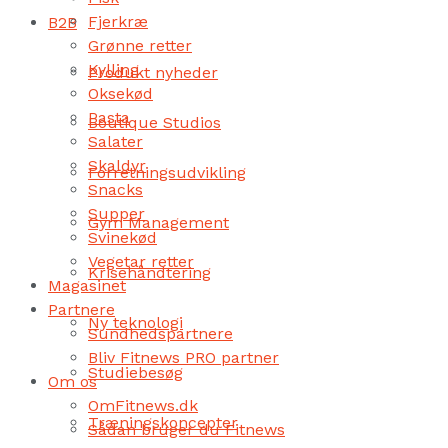
Fjerkræ
B2B
Grønne retter
Kylling
Produkt nyheder
Oksekød
Pasta
Boutique Studios
Salater
Skaldyr
Forretningsudvikling
Snacks
Supper
Gym Management
Svinekød
Vegetar retter
Krisehåndtering
Magasinet
Partnere
Ny teknologi
Sundhedspartnere
Bliv Fitnews PRO partner
Studiebesøg
Om os
OmFitnews.dk
Træningskoncepter
Sådan bruger du Fitnews